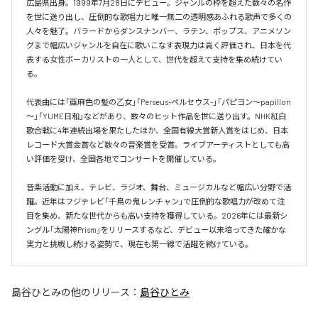
広島県出身。1999年7月28日にデビュー。ジャンルの枠を超えた数々の名作
を世に送り出し、圧倒的な歌唱力と唯一無二の透明感あふれる歌声で多くの
人々を魅了。バラードからダンスナンバー、ラテン、ポップス、アニメソン
グまで幅広いジャンルを自在に歌いこなす表現力は高く評価され、日本を代
表する女性ボーカリストの一人として、世代を超えて支持を集め続けてい
る。

代表曲には「亜麻色の髪の乙女」「Perseus-ペルセウス-」「パピヨン～papillon
～」「YUME日和」などがあり、数々のヒット作品を世に送り出す。NHK紅白
歌合戦に4年連続出場を果たしたほか、全国有線大賞新人賞をはじめ、日本
レコード大賞金賞など数々の音楽賞を受賞。ライブアーティストとしても高
い評価を受け、全国各地でコンサートを開催している。

音楽活動に加え、テレビ、ラジオ、舞台、ミュージカルなど幅広い分野で活
躍。近年はフジテレビ「千鳥の鬼レンチャン」で圧倒的な歌唱力が改めて注
目を集め、新たな世代からも高い支持を獲得している。2026年には最新シ
ングル「太陽神Prism」をリリースするなど、デビュー以来培ってきた確かな
実力と挑戦し続ける姿勢で、現在も第一線で活躍を続けている。
島谷ひとみ
の他のリリース：
島谷ひとみ