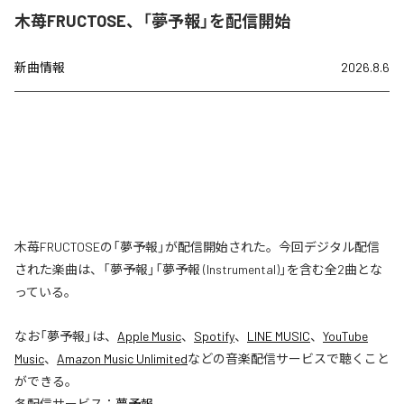
木苺FRUCTOSE、「夢予報」を配信開始
新曲情報
2026.8.6
木苺FRUCTOSEの「夢予報」が配信開始された。今回デジタル配信
された楽曲は、「夢予報」「夢予報 (Instrumental)」を含む全2曲とな
っている。
なお「
夢予報
」は、
Apple Music
、
Spotify
、
LINE MUSIC
、
YouTube
Music
、
Amazon Music Unlimited
などの音楽配信サービスで聴くこと
ができる。
各配信サービス：
夢予報