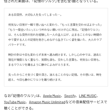
信された楽曲は、「記憶のワルツ」を含む全1曲となっている。
ある日突然、大切な人を失ってしまった―。

何気ない日常が一瞬で思い出へと変わり、「もっと言葉を交わせばよかった」
「もう一度会いたい」という叶わない願いだけが心に残る。『記憶のワルツ』
は、そんな突然の別れを経験した一人の主人公が、止まることのない時間の
中で愛する人との記憶を抱きしめながら生きていく姿を描いた、大人のラブ
バラードです。

時計の針は今日も変わらず未来へ進み続けます。しかし心の中では、過去と
現在が幾度となく重なり、笑顔も涙も、交わした言葉も、何気ない日常も、
まるでワルツを踊るように静かによみがえります。

失ったからこそ気づく愛の深さ。消えることのない記憶。その想いは、時を
超え、今日も静かにワルツを踊り続けます。
なお「
記憶のワルツ
」は、
Apple Music
、
Spotify
、
LINE MUSIC
、
YouTube Music
、
Amazon Music Unlimited
などの音楽配信サービスで
聴くことができる。