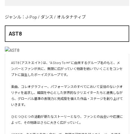
ジャンル：
J-Pop
/
ダンス
/
オルタナティブ
AST8
AST8（アストエイト）は、“A Story To ∞” に由来するグループ名のもと、メ
ンバーとファンが共に、無限に広がっていく物語を紡いでいくことをコンセ
プトに誕生したボーイズグループです。

楽曲、コレオグラフィー、パフォーマンスのすべてにおいて妥協のないクオ
リティを追求し、韓国を中心とした世界的なクリエイターたちと連携しなが
ら、グローバル基準の表現力と完成度を備えた作品・ステージを創り上げて
いきます。

ひとつひとつの活動が新たなストーリーとなり、ファンとの出会いや応援に
よって、その物語はさらに大きく広がっていく。
