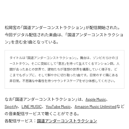
松岡宮の「国道アンダーコンストラクション」が配信開始された。
今回デジタル配信された楽曲は、「国道アンダーコンストラクショ
ン」を含む全1曲となっている。
タイトルは『国道アンダーコンストラクション』。舞台は、ゾンビだらけのゴ
ーストタウン。そこに突如として「意志」を持って生えてくるマンション群。人
間が去ったあとの世界で、建物たちが理想の世界を構築していく様子を、ど
こまでもポップに、そして鮮やかに切り取った1曲です。日常のすぐ隣にある
非日常。不思議な中毒性を持つサウンドスケープをぜひ体感してください。
なお「
国道アンダーコンストラクション
」は、
Apple Music
、
Spotify
、
LINE MUSIC
、
YouTube Music
、
Amazon Music Unlimited
など
の音楽配信サービスで聴くことができる。
各配信サービス：
国道アンダーコンストラクション