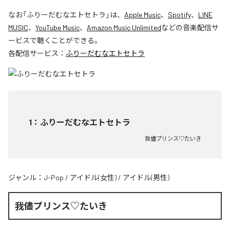
なお「
ふりーだむなエトセトラ
」は、
Apple Music
、
Spotify
、
LINE
MUSIC
、
YouTube Music
、
Amazon Music Unlimited
などの音楽配信サ
ービスで聴くことができる。
各配信サービス：
ふりーだむなエトセトラ
1
：
ふりーだむなエトセトラ
我儘プリンス♡たいき
ジャンル：
J-Pop
/
アイドル(女性)
/
アイドル(男性)
我儘プリンス♡たいき