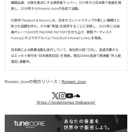
韓国出身、大阪を拠点にする移民者ラッパー。2011年から日本語で楽曲を発
表し、2019年からMoment Joonの名前で活動。

代表作『Passport & Garçon』は、日本のコンシャスラップの新しい幕開けと
称され話題を呼だ。その後「希望」を探求することに没頭し、2023年には自
身のレーベルHOPE MACHINE FACTORYを立ち上げ、新鋭アーティスト
Fisongとのコラボアルバム『Only Built 4 Human Links』を発表。

日本語による執筆活動も並行していて、自伝的小説『三代』、岩波文庫から
はエッセイ単行本『日本移民日記』を発表。現在はWeb岩波で新連載『外人放
浪記』連載中。
Moment Joon
の他のリリース：
Moment Joon
https://inceptiongur.thebase.in/