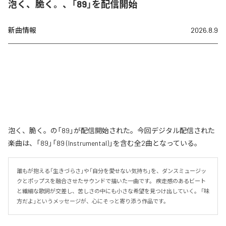
泡く、脆く。、「89」を配信開始
新曲情報
2026.8.9
泡く、脆く。の「89」が配信開始された。今回デジタル配信された
楽曲は、「89」「89 (Instrumental)」を含む全2曲となっている。
誰もが抱える「生きづらさ」や「自分を愛せない気持ち」を、ダンスミュージッ
クとポップスを融合させたサウンドで描いた一曲です。 疾走感のあるビート
と繊細な歌詞が交差し、苦しさの中にも小さな希望を見つけ出していく。 「味
方だよ」というメッセージが、心にそっと寄り添う作品です。