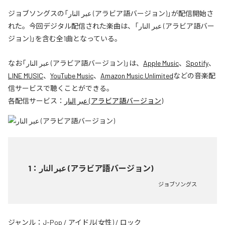
ジョブソングスの「عبر النار (アラビア語バージョン)」が配信開始さ
れた。今回デジタル配信された楽曲は、「عبر النار (アラビア語バー
ジョン)」を含む全1曲となっている。
なお「
عبر النار (アラビア語バージョン)
」は、
Apple Music
、
Spotify
、
LINE MUSIC
、
YouTube Music
、
Amazon Music Unlimited
などの音楽配
信サービスで聴くことができる。
各配信サービス：
عبر النار (アラビア語バージョン)
1
：
عبر النار (アラビア語バージョン)
ジョブソングス
ジャンル：
J-Pop
/
アイドル(女性)
/
ロック