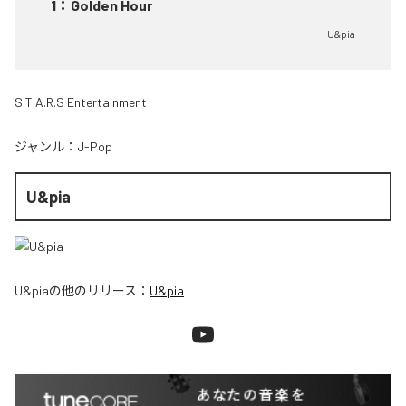
1
：
Golden Hour
U&pia
S.T.A.R.S Entertainment
ジャンル：
J-Pop
U&pia
U&pia
の他のリリース：
U&pia