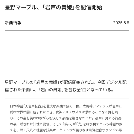
星野マーブル、「岩戸の舞姫」を配信開始
新曲情報
2026.8.9
星野マーブルの「岩戸の舞姫」が配信開始された。今回デジタル配
信された楽曲は、「岩戸の舞姫」を含む全1曲となっている。
日本神話「天岩戸伝説」を壮大な楽曲で描く一曲。太陽神アマテラスが岩戸に
隠れ世界が闇に包まれたとき、女神アメノウズメは恐れることなく舞を踊
り、その姿を笑われながらも決して品格を崩さなかった。愚かに見える行為
の裏に隠された知性と覚悟、そして「笑い」が「光」を呼び戻すという神話の教
えを、琴・尺八と壮麗な弦楽オーケストラが織りなす和洋融合サウンドで再