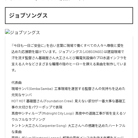
ジョブソングス
『今日も一日ご安全に』を合い言葉に現場で働くすべての人々へ尊敬と愛を
込めた応援歌を届けています。ジョブソングス（JOBSONGS）は建設現場で
汗を流す監督さん基礎屋さん大工さんとび職電気設備のプロ水道インフラを
支える人々などさまざまな職種の陰のヒーローを讃える楽曲を制作していま
す。

代表曲  

現場サンバ (Genba Samba): 工事現場を運営する監督さんの気持ちを込めた
元気なサンバ  

HOT HOT 基礎屋さん (Foundation Crew): 見えない部分が一番大事な基礎工
事の大切さをパワーポップで表現  

真夜中シティループ (Midnight City Loop): 真夜中の道路工事が街を支えるソ
ウルフルなラブソング  

トントン大工さん (Carpenter Song): 大工さんへの感謝を込めたハートフル
な楽曲  

電設レガシー (Electrical Legacy): 都市の電気インフラを守る気概をエッジ