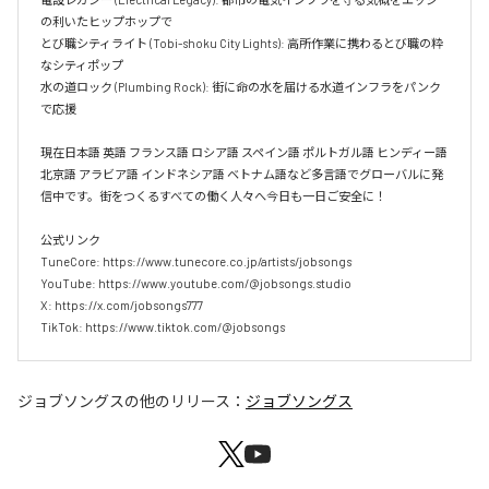
の利いたヒップホップで  

とび職シティライト (Tobi-shoku City Lights): 高所作業に携わるとび職の粋
なシティポップ  

水の道ロック (Plumbing Rock): 街に命の水を届ける水道インフラをパンク
で応援

現在日本語 英語 フランス語 ロシア語 スペイン語 ポルトガル語 ヒンディー語 
北京語 アラビア語 インドネシア語 ベトナム語など多言語でグローバルに発
信中です。街をつくるすべての働く人々へ今日も一日ご安全に！

公式リンク

TuneCore: https://www.tunecore.co.jp/artists/jobsongs

YouTube: https://www.youtube.com/@jobsongs.studio

X: https://x.com/jobsongs777

TikTok: https://www.tiktok.com/@jobsongs
ジョブソングス
の他のリリース：
ジョブソングス