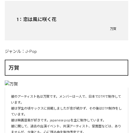
1
：
恋は風に咲く花
万賀
ジャンル：
J-Pop
万賀
彼のアーティスト名は万賀です。メンバーは一人で、日本でDTMで制作して
います。

彼は学生の頃サックスに挑戦しましたが息が続かず、その後はDTM制作をし
ています。

彼は映画音楽が好きです。japanese popを主に制作しています。

彼に関して、過去の出演イベント、共演アーティスト、受賞歴などは、あり
ませんが、今後とも、心に残る曲を制作予定です。