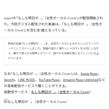
sayuriの「もしも明日が…。 (女性ボーカル Cover)」が配信開始され
た。今回デジタル配信された楽曲は、「もしも明日が…。 (女性ボ
ーカル Cover)」を含む全1曲となっている。
昭和の名曲「もしも明日が…。」を、女性ボーカルによるやさしいピアノバラ
ードとしてカバーしました。原曲の温かく懐かしいメロディを大切にしなが
ら、静かで柔らかな歌声とピアノで、穏やかな余韻を感じるアレンジに仕上
げています。
なお「
もしも明日が…。 (女性ボーカル Cover)
」は、
Apple Music
、
Spotify
、
LINE MUSIC
、
YouTube Music
、
Amazon Music Unlimited
など
の音楽配信サービスで聴くことができる。
各配信サービス：
もしも明日が…。 (女性ボーカル Cover)