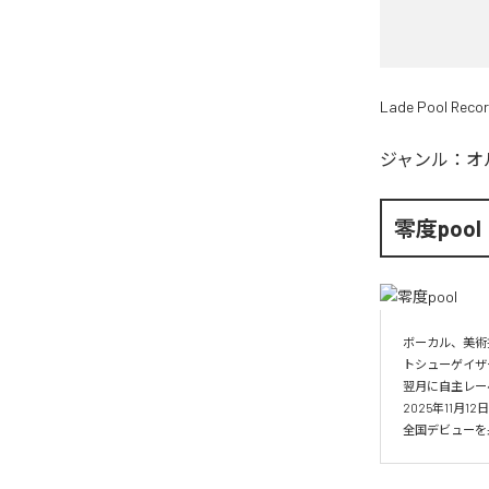
Lade Pool Reco
ジャンル：
オ
零度pool
ボーカル、美術
トシューゲイザー
翌月に自主レーベル
2025年11月1
全国デビューを果