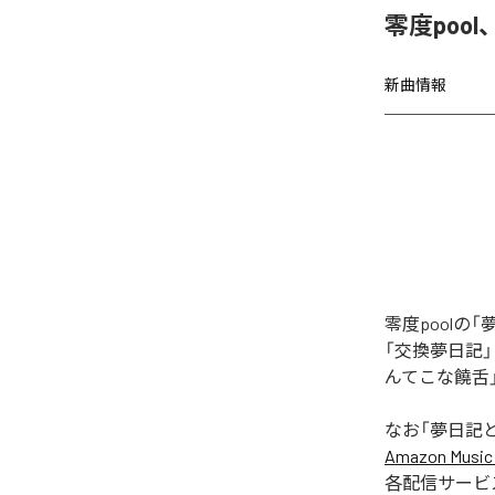
零度poo
新曲情報
零度pool
「交換夢日記
んてこな饒舌
なお「
夢日記
Amazon Music 
各配信サービ