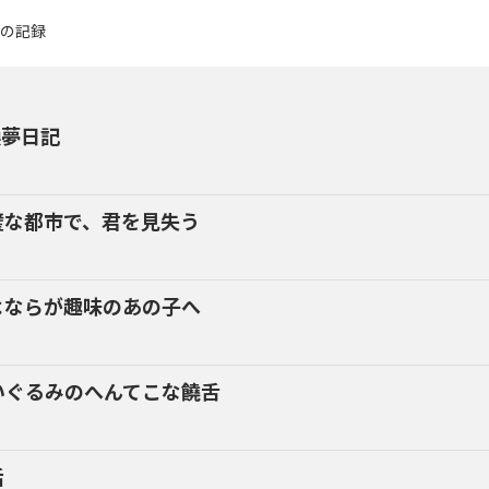
換夢日記
璧な都市で、君を見失う
よならが趣味のあの子へ
いぐるみのへんてこな饒舌
話