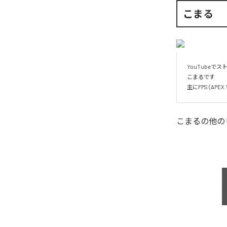
こまる
YouTubeでス
こまるです

主にFPS（APE
こまる
の他の