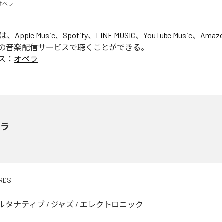
オペラ
」は、
Apple Music
、
Spotify
、
LINE MUSIC
、
YouTube Music
、
Amazo
の音楽配信サービスで聴くことができる。
ス：
オペラ
ペラ
RDS
ルタナティブ
/
ジャズ
/
エレクトロニック