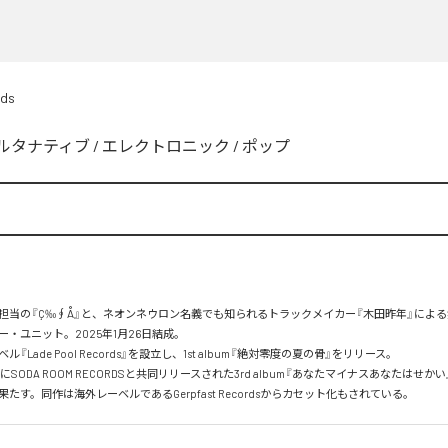
rds
ルタナティブ
/
エレクトロニック
/
ポップ
担当の『Ç‰∮Å』と、ネオンネウロン名義でも知られるトラックメイカー『木田昨年』によ
・ユニット。2025年1月26日結成。

『Lade Pool Records』を設立し、1st album『絶対零度の夏の骨』をリリース。

2日にSODA ROOM RECORDSと共同リリースされた3rd album『あなたマイナスあなたはせか
たす。同作は海外レーベルであるGerpfast Recordsからカセット化もされている。