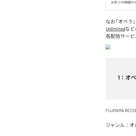
お祈りの時間の
なお「
オペラ
Unlimited
など
各配信サービ
1
：
オ
FUJIYAMA RECO
ジャンル：
オ