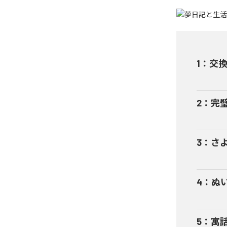
1
：
交
2
：
完
3
：
さ
4
：
ぬ
5
：
寓