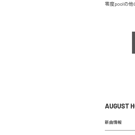
零度pool
の他
AUGUST 
新曲情報