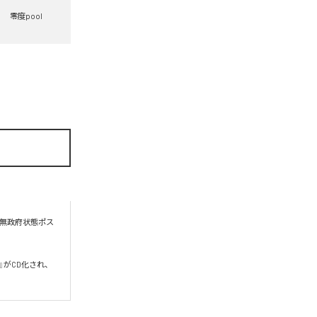
零度pool
る無政府状態ポス
い』がCD化され、