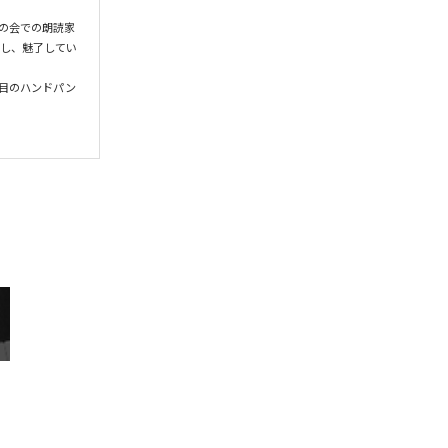
習の会での朗読家
癒し、魅了してい
る注目のハンドパン