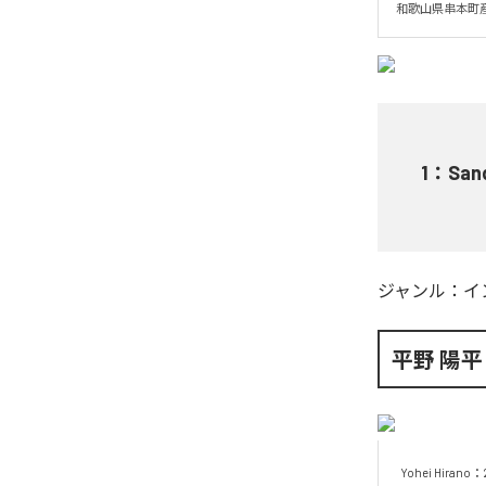
和歌山県串本町産S
1
：
Sand
ジャンル：
イ
平野 陽平
Yohei Hira