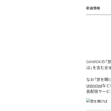
新曲情報
DANROK
ば」を含む全
なお「
窓を開
Unlimited
など
各配信サービ