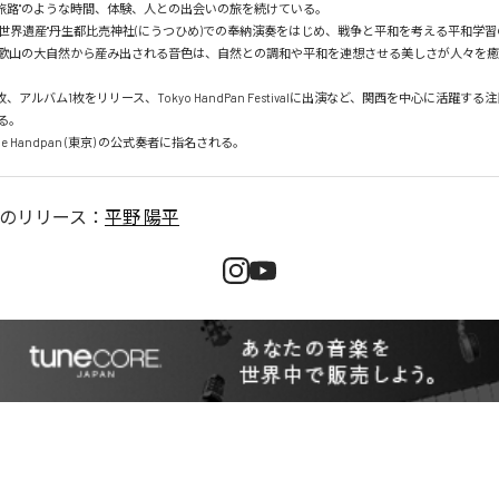
法の旅路"のような時間、体験、人との出会いの旅を続けている。

世界遺産"丹生都比売神社(にうつひめ)での奉納演奏をはじめ、戦争と平和を考える平和学
歌山の大自然から産み出される音色は、自然との調和や平和を連想させる美しさが人々を
枚、アルバム1枚をリリース、Tokyo HandPan Festivalに出演など、関西を中心に活躍す
。

be Handpan (東京) の公式奏者に指名される。
のリリース：
平野 陽平