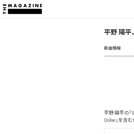
平野 陽平、
新曲情報
平野 陽平の「
Dollar」を