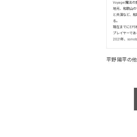
Voyage/魔
地元、和歌山の
と共演など、和
る。

現在までにEP3
プレイヤーである
2021年、sono
平野 陽平
の他