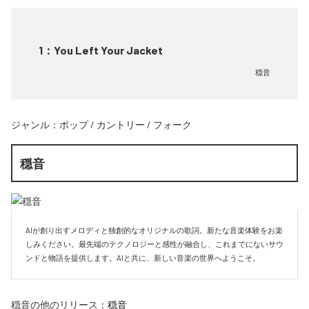
1
：
You Left Your Jacket
穏音
ジャンル：
ポップ
/
カントリー
/
フォーク
穏音
AIが創り出すメロディと独創的なオリジナルの歌詞。新たな音楽体験をお楽
しみください。最先端のテクノロジーと感性が融合し、これまでにないサウ
ンドと物語を提供します。AIと共に、新しい音楽の世界へようこそ。
穏音
の他のリリース：
穏音