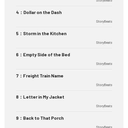
StoryBeats
4
：
Dollar on the Dash
StoryBeats
5
：
Storm in the Kitchen
StoryBeats
6
：
Empty Side of the Bed
StoryBeats
7
：
Freight Train Name
StoryBeats
8
：
Letter in My Jacket
StoryBeats
9
：
Back to That Porch
StoryBeats