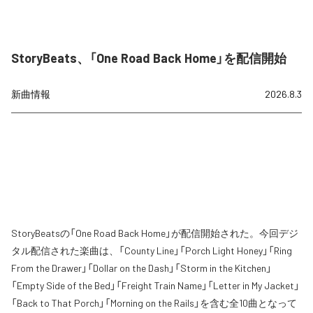
StoryBeats、「One Road Back Home」を配信開始
新曲情報
2026.8.3
StoryBeatsの「One Road Back Home」が配信開始された。今回デジ
タル配信された楽曲は、「County Line」「Porch Light Honey」「Ring
From the Drawer」「Dollar on the Dash」「Storm in the Kitchen」
「Empty Side of the Bed」「Freight Train Name」「Letter in My Jacket」
「Back to That Porch」「Morning on the Rails」を含む全10曲となって