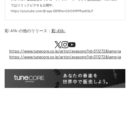
ではリリックビデオも公開中。

https://youtube.com/@-aya-5976?si=02tCKfRPRq4S5lJ7
彩-AYA-
の他のリリース：
彩-AYA-
https://www.tunecore.co.jp/artist/ayasong?id=311272&lang=ja
https://www.tunecore.co.jp/artist/ayasong?id=311272&lang=ja