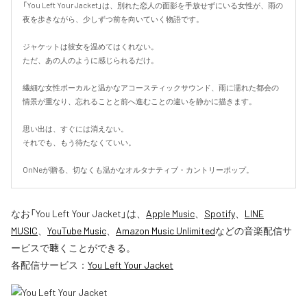
「You Left Your Jacket」は、別れた恋人の面影を手放せずにいる女性が、雨の
夜を歩きながら、少しずつ前を向いていく物語です。

ジャケットは彼女を温めてはくれない。

ただ、あの人のように感じられるだけ。

繊細な女性ボーカルと温かなアコースティックサウンド、雨に濡れた都会の
情景が重なり、忘れることと前へ進むことの違いを静かに描きます。

思い出は、すぐには消えない。

それでも、もう待たなくていい。

OnNeが贈る、切なくも温かなオルタナティブ・カントリーポップ。
なお「
You Left Your Jacket
」は、
Apple Music
、
Spotify
、
LINE
MUSIC
、
YouTube Music
、
Amazon Music Unlimited
などの音楽配信サ
ービスで聴くことができる。
各配信サービス：
You Left Your Jacket