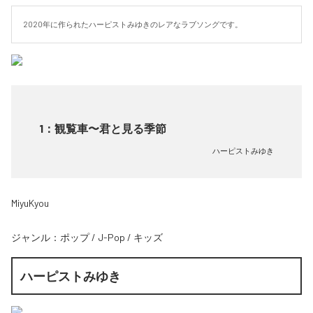
2020年に作られたハーピストみゆきのレアなラブソングです。
1
：
観覧車〜君と見る季節
ハーピストみゆき
MiyuKyou
ジャンル：
ポップ
/
J-Pop
/
キッズ
ハーピストみゆき