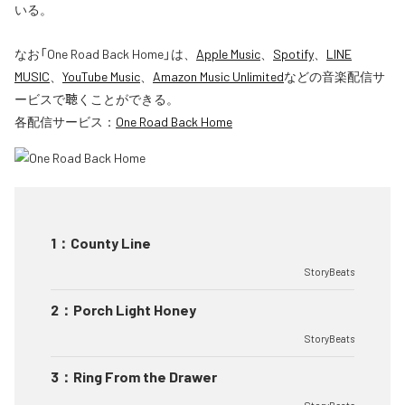
いる。
なお「
One Road Back Home
」は、
Apple Music
、
Spotify
、
LINE
MUSIC
、
YouTube Music
、
Amazon Music Unlimited
などの音楽配信サ
ービスで聴くことができる。
各配信サービス：
One Road Back Home
1
：
County Line
StoryBeats
2
：
Porch Light Honey
StoryBeats
3
：
Ring From the Drawer