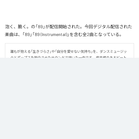
泡く、脆く。の「89」が配信開始された。今回デジタル配信された
楽曲は、「89」「89 (Instrumental)」を含む全2曲となっている。
誰もが抱える「生きづらさ」や「自分を愛せない気持ち」を、ダンスミュージッ
クとポップスを融合させたサウンドで描いた一曲です。 疾走感のあるビート
と繊細な歌詞が交差し、苦しさの中にも小さな希望を見つけ出していく。 「味
方だよ」というメッセージが、心にそっと寄り添う作品です。
なお「
89
」は、
Apple Music
、
Spotify
、
LINE MUSIC
、
YouTube Music
、
Amazon Music Unlimited
などの音楽配信サービスで聴くことができ
る。
各配信サービス：
89