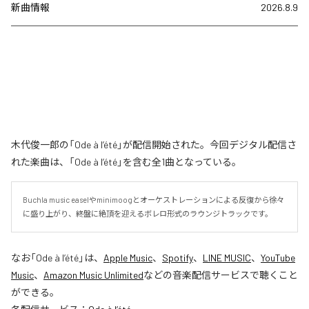
新曲情報
2026.8.9
木代俊一郎の「Ode à l’été」が配信開始された。今回デジタル配信さ
れた楽曲は、「Ode à l’été」を含む全1曲となっている。
Buchla music easelやminimoogとオーケストレーションによる反復から徐々
に盛り上がり、終盤に絶頂を迎えるボレロ形式のラウンジトラックです。
なお「
Ode à l’été
」は、
Apple Music
、
Spotify
、
LINE MUSIC
、
YouTube
Music
、
Amazon Music Unlimited
などの音楽配信サービスで聴くこと
ができる。