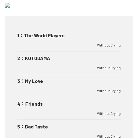
1
：
The World Players
Without Crying
2
：
KOTODAMA
Without Crying
3
：
My Love
Without Crying
4
：
Friends
Without Crying
5
：
Bad Taste
Without Crying