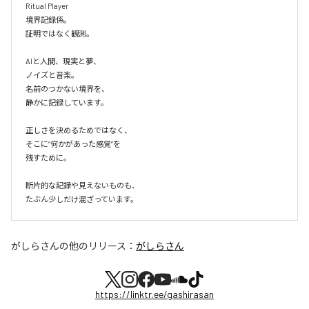
Ritual Player

境界記録係。

証明ではなく観測。

AIと人間、現実と夢、

ノイズと音楽。

名前のつかない境界を、

静かに記録しています。

正しさを決めるためではなく、

そこに“何かがあった感覚”を

残すために。

断片的な記録や見えないものも、

たぶん少しだけ混ざっています。
がしらさん
の他のリリース：
がしらさん
https://linktr.ee/gashirasan