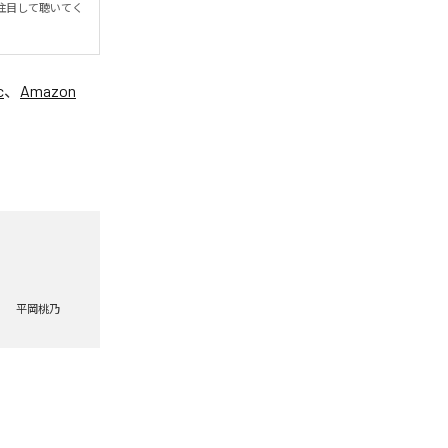
注目して聴いてく
c
、
Amazon
平岡桃乃