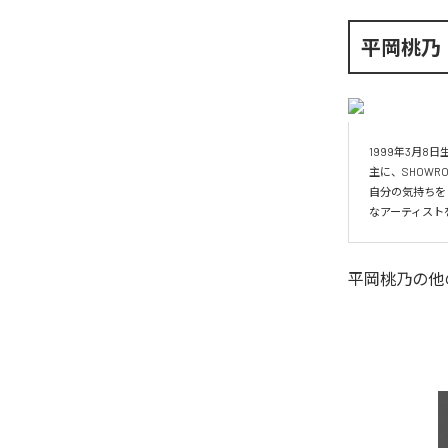
平岡桃乃
1999年3月8日生
主に、SHOWR
自分の気持ちを
なアーティスト
平岡桃乃
の他