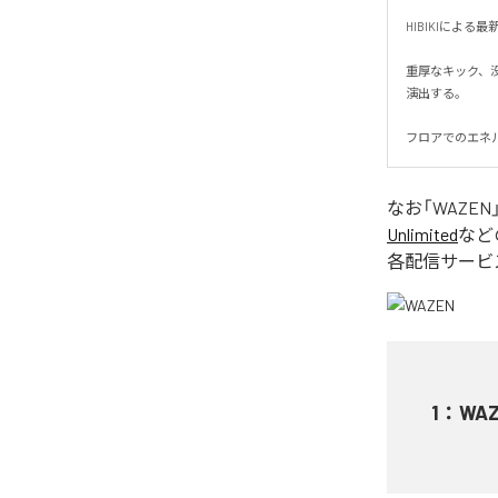
HIBIKIによ
重厚なキック、
演出する。

フロアでのエネ
なお「
WAZEN
Unlimited
など
各配信サービ
1
：
WA