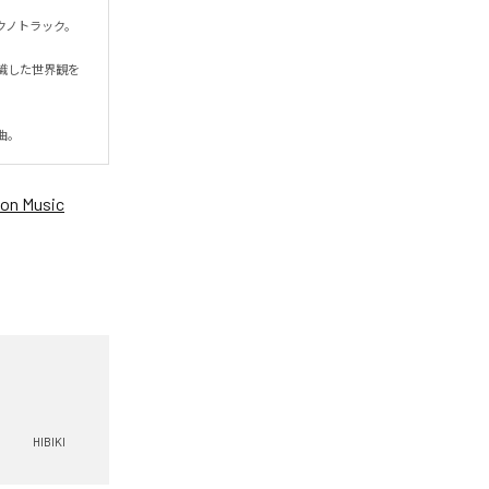
トラック。

識した世界観を
曲。
on Music
HIBIKI