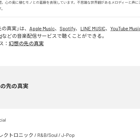
望。心の奥に棲むモノとの葛藤を表現しています。不思議な世界観があるメロディーと声に
す。
先の真実
」は、
Apple Music
、
Spotify
、
LINE MUSIC
、
YouTube Musi
d
などの音楽配信サービスで聴くことができる。
ス：
幻想の先の真実
想の先の真実
ial
レクトロニック
/
R&B/Soul
/
J-Pop