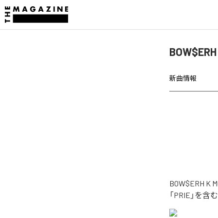
BOW$ERH
新曲情報
BOW$ERH
「PRIE」を