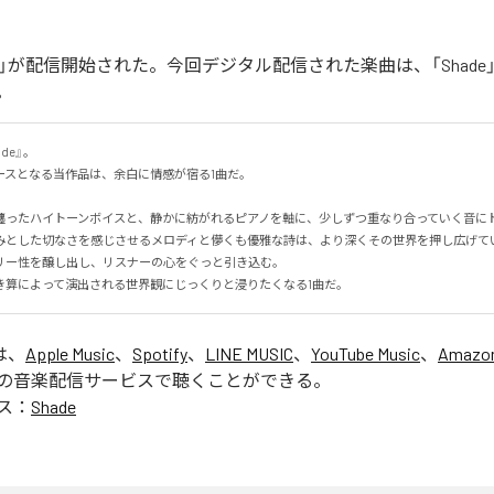
de」が配信開始された。今回デジタル配信された楽曲は、「Shade
。
e』。

スとなる当作品は、余白に情感が宿る1曲だ。

纏ったハイトーンボイスと、静かに紡がれるピアノを軸に、少しずつ重なり合っていく音に
みとした切なさを感じさせるメロディと儚くも優雅な詩は、より深くその世界を押し広げて
ー性を醸し出し、リスナーの心をぐっと引き込む。

き算によって演出される世界観にじっくりと浸りたくなる1曲だ。
は、
Apple Music
、
Spotify
、
LINE MUSIC
、
YouTube Music
、
Amazon
の音楽配信サービスで聴くことができる。
ス：
Shade