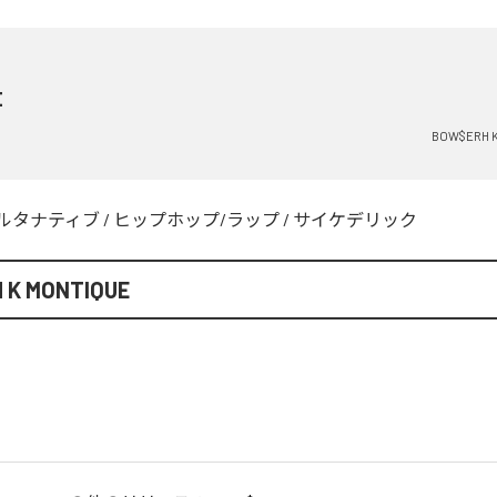
E
BOW$ERH 
ルタナティブ
/
ヒップホップ/ラップ
/
サイケデリック
 K MONTIQUE