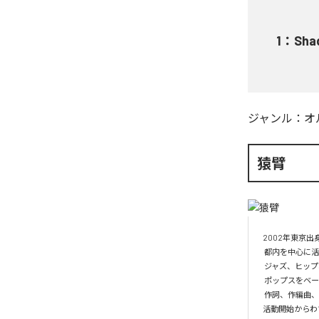
1
：
Sha
ジャンル：
オ
猿臂
2002年東京出身
 都内を中心に活動する音楽家「猿臂」。

 ジャズ、ヒップホップ、クラシック、民族音楽、アンビエントなど多岐に渡る音楽から影響を受けたサウンドスケープ。

 ポップスをベースにした多様な世界観に乗る特異性を持った歌詞は、癖になるような味わいが。

 作詞、作編曲、演奏、ミックス、マスタリングまで自身で手掛けるセルフプロデューサー。

活動開始からわずか一