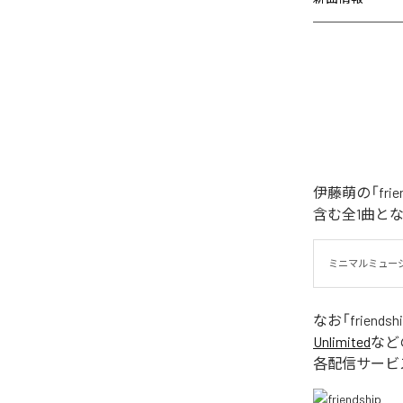
伊藤萌の「fri
含む全1曲と
ミニマルミュー
なお「
friendsh
Unlimited
など
各配信サービ