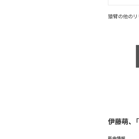
猿臂
の他のリ
伊藤萌、「f
新曲情報