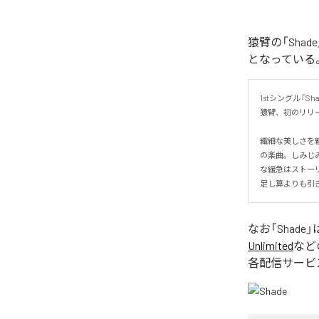
猿臂の「Sha
となっている
1stシングル『Shad
猿臂、初のリリー
繊細な美しさを
の楽曲。しみじ
な緩急はストーリ
足し算よりも引
なお「
Shade
」
Unlimited
など
各配信サービ