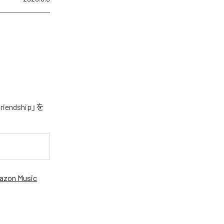
ndship」を
azon Music