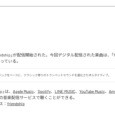
endship」が配信開始された。今回デジタル配信された楽曲は、「frie
なっている。
ジックをベースに、クラシック寄りのトランペットサウンドを進化さたオルタナティブ。
ip
」は、
Apple Music
、
Spotify
、
LINE MUSIC
、
YouTube Music
、
Am
の音楽配信サービスで聴くことができる。
ス：
friendship