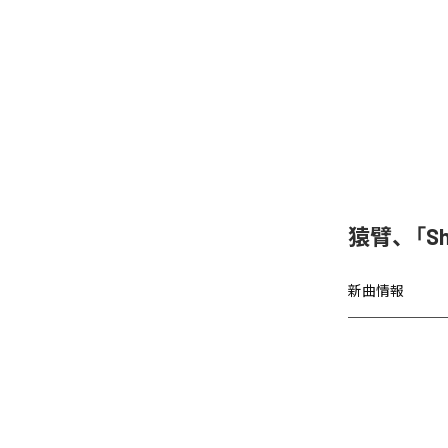
猿臂、「S
新曲情報