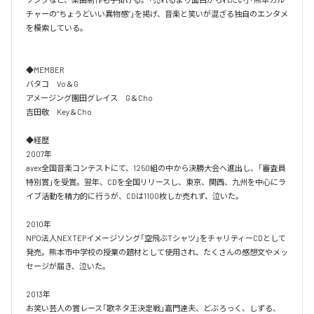
チャーの“ちょうどいい異物感”」を掲げ、音楽と笑いが混ざる独自のエンタメ
を模索している。

◆MEMBER

バタコ　Vo＆G

アメージング園田グレイス　G＆Cho

吉田敬　Key＆Cho

◆経歴

2007年

avex全国音楽コンテストにて、1250組の中から決勝大会へ進出し、「審査員
特別賞」を受賞。翌年、CDを全国リリースし、東京、関西、九州を中心にラ
イブ活動を精力的に行うが、CDは1100枚しか売れず、泣いた。

2010年

NPO法人NEXTEPイメージソング「空飛ぶTシャツ」をチャリティーCDとして
発売。熊本市中学校の授業の題材として使用され、たくさんの感想文やメッ
セージが届き、泣いた。

2013年

お笑い芸人の賞レース「歌ネタ王決定戦」嘉門達夫、どぶろっく、しずる、