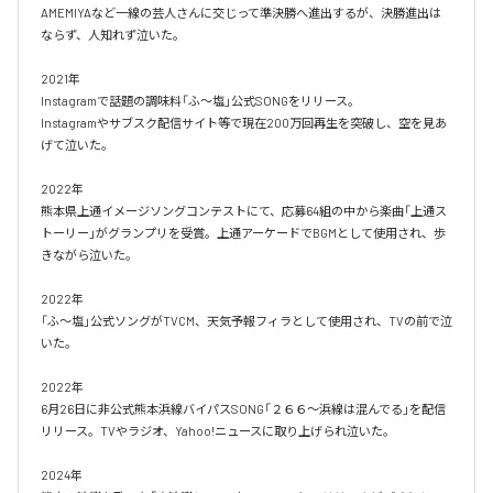
AMEMIYAなど一線の芸人さんに交じって準決勝へ進出するが、決勝進出は
ならず、人知れず泣いた。

2021年

Instagramで話題の調味料「ふ～塩」公式SONGをリリース。

Instagramやサブスク配信サイト等で現在200万回再生を突破し、空を見あ
げて泣いた。

2022年　

熊本県上通イメージソングコンテストにて、応募64組の中から楽曲「上通ス
トーリー」がグランプリを受賞。上通アーケードでBGMとして使用され、歩
きながら泣いた。

2022年

「ふ～塩」公式ソングがTVCM、天気予報フィラとして使用され、TVの前で泣
いた。

2022年

6月26日に非公式熊本浜線バイパスSONG「２６６～浜線は混んでる」を配信
リリース。TVやラジオ、Yahoo!ニュースに取り上げられ泣いた。

2024年
