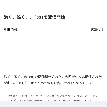
泡く、脆く。、「89」を配信開始
新曲情報
2026.8.9
泡く、脆く。の「89」が配信開始された。今回デジタル配信された
楽曲は、「89」「89 (Instrumental)」を含む全2曲となっている。
誰もが抱える「生きづらさ」や「自分を愛せない気持ち」を、ダンスミュージッ
クとポップスを融合させたサウンドで描いた一曲です。 疾走感のあるビート
と繊細な歌詞が交差し、苦しさの中にも小さな希望を見つけ出していく。 「味