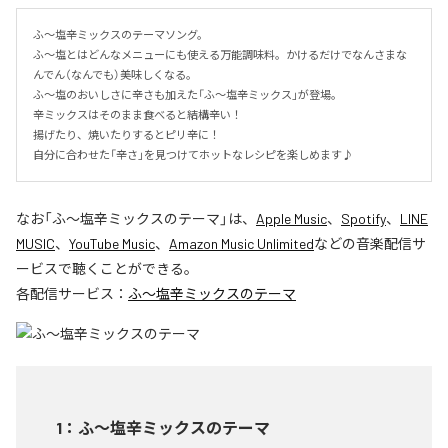
ふ～塩辛ミックスのテーマソング。

ふ〜塩とはどんなメニューにも使える万能調味料。かけるだけでなんさまな
んでん（なんでも）美味しくなる。

ふ～塩のおいしさに辛さも加えた「ふ～塩辛ミックス」が登場。

辛ミックスはそのまま食べると結構辛い！

揚げたり、焼いたりするとピリ辛に！

自分に合わせた「辛さ」を見つけてホットなレシピを楽しめます♪
なお「
ふ～塩辛ミックスのテーマ
」は、
Apple Music
、
Spotify
、
LINE
MUSIC
、
YouTube Music
、
Amazon Music Unlimited
などの音楽配信サ
ービスで聴くことができる。
各配信サービス：
ふ～塩辛ミックスのテーマ
1
：
ふ～塩辛ミックスのテーマ