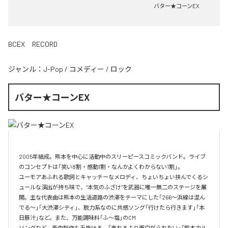
バター★コーンEX
BCEX RECORD
ジャンル：
J-Pop
/
コメディー
/
ロック
バター★コーンEX
2005年結成。熊本を中心に活動中のスリーピースコミックバンド。ライブ
のコンセプトは「笑い8割・感動1割・なんかよくわからない1割」。

ユーモアあふれる歌詞とキャッチーなメロディ、ちょいちょい挟んでくるシ
ュールな演出が持ち味で、“本気のふざけ”を武器に唯一無二のステージを展
開。主な代表曲は熊本の生活道路の渋滞をテーマにした「266〜浜線は混ん
でる〜」「大渋滞シティ」、脱力系なのに共感ソング「行けたら行きます」「本
日豚汁」など。また、万能調味料「ふ～塩」のCM

ソングなど、楽曲制作も手掛ける。「売れるより面白がられたい」「熊本カル