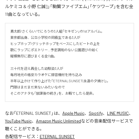
ルケミコ & 小野 仁誠]」「駒繋ファイブエム」「ケツワープ」を含む全
11曲となっている。
勇太郎/さくらい/でにろうの3人組「セキゼン」の1stアルバム。

東京都出身、公立小学校の同級生である3人が

ヒップホップ/グリッチホップをベースにしたビートの上を

歌にラップにポエトリー…予定調和のない公園遊びの如く

縦横無尽に遊びまくる全11曲。

三十代を迎え再会した幼馴染3人が

毎月地元の格安カラオケに録音機材を持ち込み

半年以上かけて作り上げた「ETERNAL SUNSET(永遠の夕焼け)」。

門限はまだまだ来ないみたいなので

そこのアナタも「放課後の続き」を、お暇でしたら是非。
なお「
ETERNAL SUNSET
」は、
Apple Music
、
Spotify
、
LINE MUSIC
、
YouTube Music
、
Amazon Music Unlimited
などの音楽配信サービスで
聴くことができる。
各配信サービス：
ETERNAL SUNSET