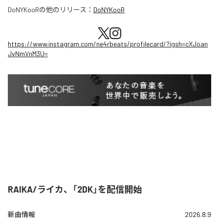
DoNYKooR
の他のリリース：
DoNYKooR
https://www.instagram.com/ne4rbeats/profilecard/?igsh=cXJoan
JvNmVnM3U=
RAIKA/ライカ、「2DK」を配信開始
新曲情報
2026.8.9