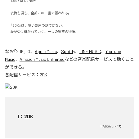
“Look At Us Now.”

後悔も涙も、全部この一言で報われる。

『2DK』は、狭い部屋の話ではない。

愛が受け継がれていく、一つの家族の物語。
なお「
2DK
」は、
Apple Music
、
Spotify
、
LINE MUSIC
、
YouTube
Music
、
Amazon Music Unlimited
などの音楽配信サービスで聴くこと
ができる。
各配信サービス：
2DK
1
：
2DK
RAIKA/ライカ