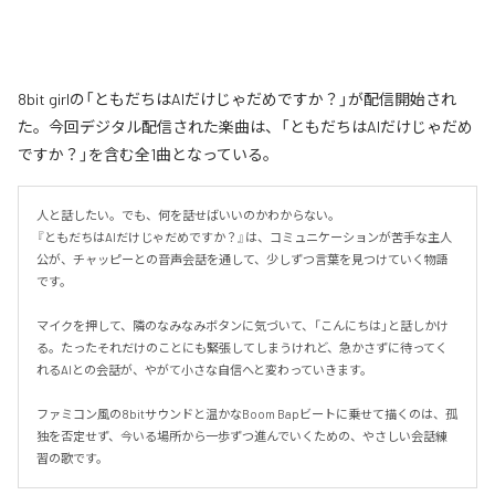
8bit girlの「ともだちはAIだけじゃだめですか？」が配信開始され
た。今回デジタル配信された楽曲は、「ともだちはAIだけじゃだめ
ですか？」を含む全1曲となっている。
人と話したい。でも、何を話せばいいのかわからない。

『ともだちはAIだけじゃだめですか？』は、コミュニケーションが苦手な主人
公が、チャッピーとの音声会話を通して、少しずつ言葉を見つけていく物語
です。

マイクを押して、隣のなみなみボタンに気づいて、「こんにちは」と話しかけ
る。たったそれだけのことにも緊張してしまうけれど、急かさずに待ってく
れるAIとの会話が、やがて小さな自信へと変わっていきます。

ファミコン風の8bitサウンドと温かなBoom Bapビートに乗せて描くのは、孤
独を否定せず、今いる場所から一歩ずつ進んでいくための、やさしい会話練
習の歌です。