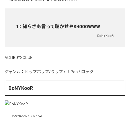
1
：
知らざあ言って聴かせやSHOOOWWW
DoNYKooR
ACIDBOYSCLUB
ジャンル：
ヒップホップ/ラップ
/
J-Pop
/
ロック
DoNYKooR
DoNYKooR a.k.a ne4r