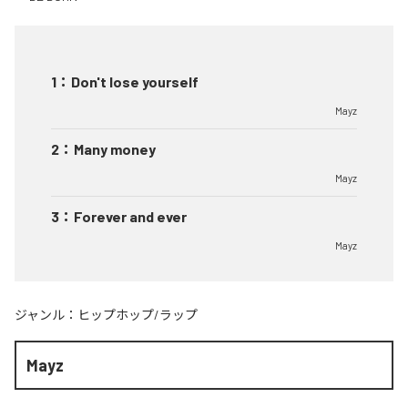
1
：
Don't lose yourself
Mayz
2
：
Many money
Mayz
3
：
Forever and ever
Mayz
ジャンル：
ヒップホップ/ラップ
Mayz