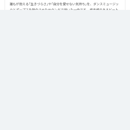
誰もが抱える「生きづらさ」や「自分を愛せない気持ち」を、ダンスミュージッ
クとポップスを融合させたサウンドで描いた一曲です。 疾走感のあるビート
と繊細な歌詞が交差し、苦しさの中にも小さな希望を見つけ出していく。 「味
方だよ」というメッセージが、心にそっと寄り添う作品です。
なお「
89
」は、
Apple Music
、
Spotify
、
LINE MUSIC
、
YouTube Music
、
Amazon Music Unlimited
などの音楽配信サービスで聴くことができ
る。
各配信サービス：
89
1
：
89
泡く、脆く。
2
：
89 (Instrumental)