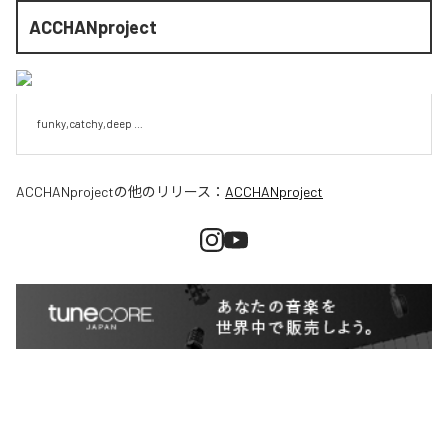
ACCHANproject
funky,catchy,deep …
ACCHANproject
の他のリリース：
ACCHANproject