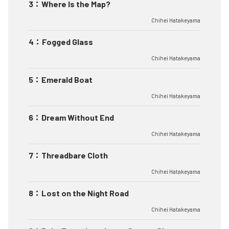
3
：
Where Is the Map?
Chihei Hatakeyama
4
：
Fogged Glass
Chihei Hatakeyama
5
：
Emerald Boat
Chihei Hatakeyama
6
：
Dream Without End
Chihei Hatakeyama
7
：
Threadbare Cloth
Chihei Hatakeyama
8
：
Lost on the Night Road
Chihei Hatakeyama