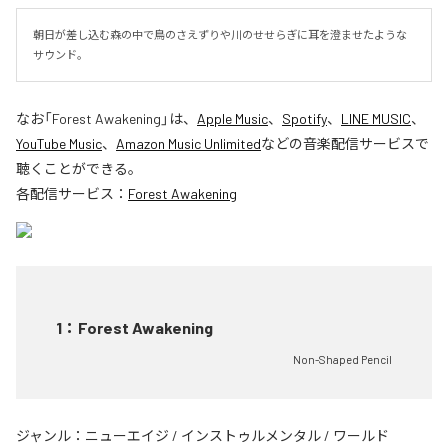
朝日が差し込む森の中で鳥のさえずりや川のせせらぎに耳を澄ませたような
サウンド。
なお「
Forest Awakening
」は、
Apple Music
、
Spotify
、
LINE MUSIC
、
YouTube Music
、
Amazon Music Unlimited
などの音楽配信サービスで
聴くことができる。
各配信サービス：
Forest Awakening
1
：
Forest Awakening
Non-Shaped Pencil
ジャンル：
ニューエイジ
/
インストゥルメンタル
/
ワールド