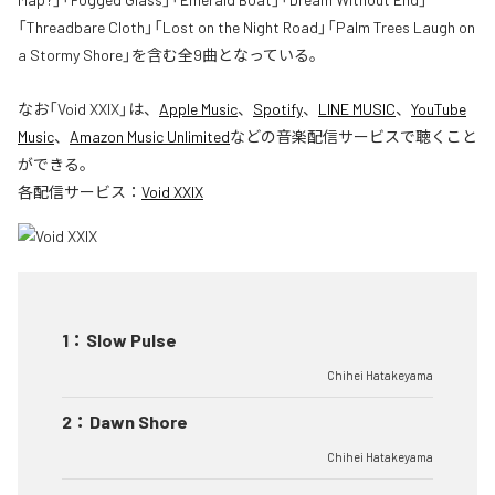
「Threadbare Cloth」「Lost on the Night Road」「Palm Trees Laugh on
a Stormy Shore」を含む全9曲となっている。
なお「
Void XXIX
」は、
Apple Music
、
Spotify
、
LINE MUSIC
、
YouTube
Music
、
Amazon Music Unlimited
などの音楽配信サービスで聴くこと
ができる。
各配信サービス：
Void XXIX
1
：
Slow Pulse
Chihei Hatakeyama
2
：
Dawn Shore
Chihei Hatakeyama