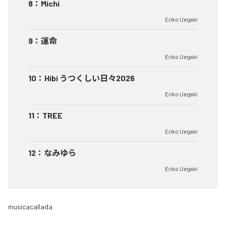
8
：
Michi
Eriko Uegaki
9
：
運命
Eriko Uegaki
10
：
Hibi うつくしい日々2026
Eriko Uegaki
11
：
TREE
Eriko Uegaki
12
：
なみゆら
Eriko Uegaki
musicacallada