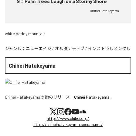
9
：
Palm Trees Laugh on a Stormy Shore
Chihei Hatakeyama
white paddy mountain
ジャンル：
ニューエイジ
/
オルタナティブ
/
インストゥルメンタル
Chihei Hatakeyama
Chihei Hatakeyama
の他のリリース：
Chihei Hatakeyama
http://www.chihei.org/
http://chiheihatakeyama.seesaa.net/