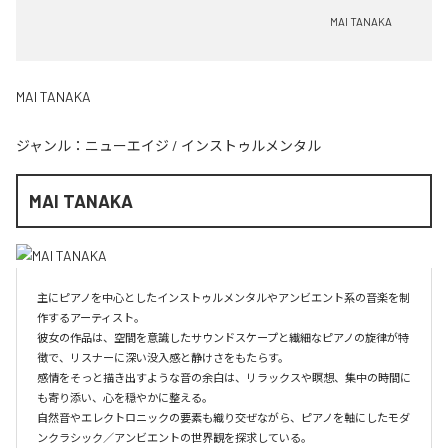
MAI TANAKA
MAI TANAKA
ジャンル：
ニューエイジ
/
インストゥルメンタル
MAI TANAKA
主にピアノを中心としたインストゥルメンタルやアンビエント系の音楽を制
作するアーティスト。

彼女の作品は、空間を意識したサウンドスケープと繊細なピアノの旋律が特
徴で、リスナーに深い没入感と静けさをもたらす。

感情をそっと描き出すような音の余白は、リラックスや瞑想、集中の時間に
も寄り添い、心を穏やかに整える。

自然音やエレクトロニックの要素も織り交ぜながら、ピアノを軸にしたモダ
ンクラシック／アンビエントの世界観を探求している。
