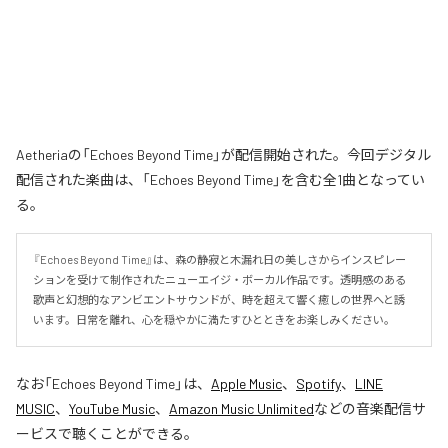
Aetheriaの「Echoes Beyond Time」が配信開始された。今回デジタル
配信された楽曲は、「Echoes Beyond Time」を含む全1曲となってい
る。
『Echoes Beyond Time』は、森の静寂と木漏れ日の美しさからインスピレー
ションを受けて制作されたニューエイジ・ボーカル作品です。透明感のある
歌声と幻想的なアンビエントサウンドが、時を超えて響く癒しの世界へと誘
います。日常を離れ、心を穏やかに満たすひとときをお楽しみください。
なお「
Echoes Beyond Time
」は、
Apple Music
、
Spotify
、
LINE
MUSIC
、
YouTube Music
、
Amazon Music Unlimited
などの音楽配信サ
ービスで聴くことができる。