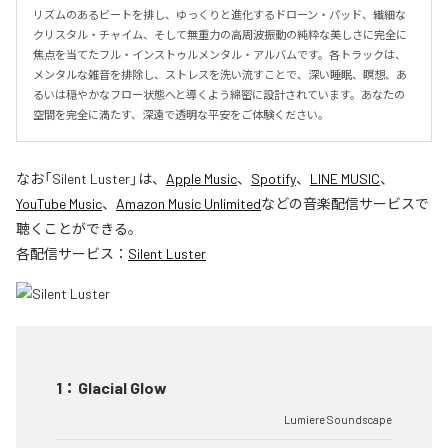
リズムのあるビートを排し、ゆっくりと進化するドローン・パッド、繊細な
クリスタル・チャイム、そして無重力の高周波振動の純粋な美しさに完全に
焦点を当てたフル・インストゥルメンタル・アルバムです。各トラックは、
メンタルな雑音を排除し、ストレスを洗い流すことで、深い睡眠、瞑想、あ
るいは穏やかなフロー状態へと導くよう綿密に設計されています。あなたの
空間を完全に満たす、深遠で透明な平安をご体験ください。
なお「
Silent Luster
」は、
Apple Music
、
Spotify
、
LINE MUSIC
、
YouTube Music
、
Amazon Music Unlimited
などの音楽配信サービスで
聴くことができる。
各配信サービス：
Silent Luster
1
：
Glacial Glow
Lumiere Soundscape