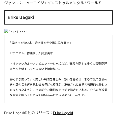
ジャンル：
ニューエイジ
/
インストゥルメンタル
/
ワールド
Eriko Uegaki
「 湧き出る淡い水　透き通る光や風に添う奏で 」

ピアニスト、作曲家、即興演奏家

ネオクラシカル〜アンビエント〜ジャズなど、静寂を愛する多くの音楽愛好
家たちを魅了してやまない上柿絵梨子。

儚くすぎ去ってゆく美しい瞬間を慈しみ、想いを募らせ、まるで光のきらめ
きや風の揺らぎを思わせる儚げな旋律が、洗練された自然の普遍的な美しさ
をまとったように、きめ細かな繊細なタッチで描きだされる。からだが綺麗
Eriko Uegaki
の他のリリース：
Eriko Uegaki