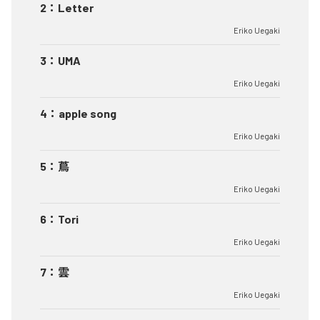
2
：
Letter
Eriko Uegaki
3
：
UMA
Eriko Uegaki
4
：
apple song
Eriko Uegaki
5
：
蔦
Eriko Uegaki
6
：
Tori
Eriko Uegaki
7
：
雲
Eriko Uegaki