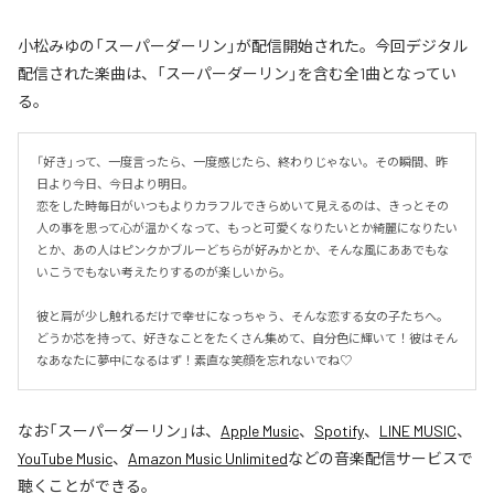
小松みゆの「スーパーダーリン」が配信開始された。今回デジタル
配信された楽曲は、「スーパーダーリン」を含む全1曲となってい
る。
「好き」って、一度言ったら、一度感じたら、終わりじゃない。その瞬間、昨
日より今日、今日より明日。

恋をした時毎日がいつもよりカラフルできらめいて見えるのは、きっとその
人の事を思って心が温かくなって、もっと可愛くなりたいとか綺麗になりたい
とか、あの人はピンクかブルーどちらが好みかとか、そんな風にああでもな
いこうでもない考えたりするのが楽しいから。

彼と肩が少し触れるだけで幸せになっちゃう、そんな恋する女の子たちへ。
どうか芯を持って、好きなことをたくさん集めて、自分色に輝いて！彼はそん
なあなたに夢中になるはず！素直な笑顔を忘れないでね♡
なお「
スーパーダーリン
」は、
Apple Music
、
Spotify
、
LINE MUSIC
、
YouTube Music
、
Amazon Music Unlimited
などの音楽配信サービスで
聴くことができる。