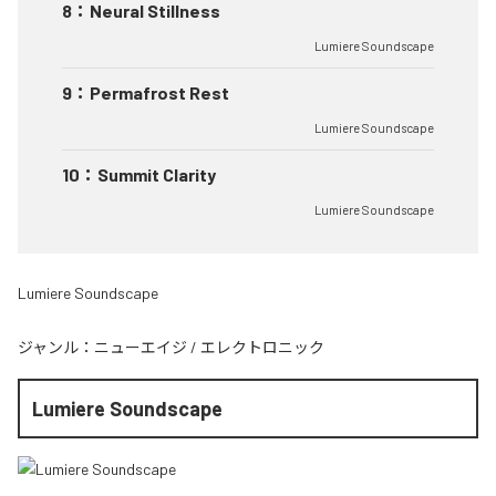
8
：
Neural Stillness
Lumiere Soundscape
9
：
Permafrost Rest
Lumiere Soundscape
10
：
Summit Clarity
Lumiere Soundscape
Lumiere Soundscape
ジャンル：
ニューエイジ
/
エレクトロニック
Lumiere Soundscape