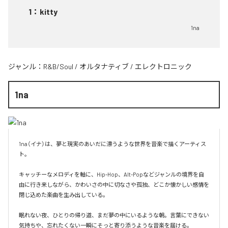
1
：
kitty
1na
ジャンル：
R&B/Soul
/
オルタナティブ
/
エレクトロニック
1na
1na（イナ）は、夢と現実のあいだに漂うような世界を音楽で描くアーティス
ト。

キャッチーなメロディを軸に、Hip-Hop、Alt-Popなどジャンルの境界を自
由に行き来しながら、かわいさの中に切なさや孤独、どこか懐かしい感情を
閉じ込めた楽曲を生み出している。

眠れない夜、ひとりの帰り道、まだ夢の中にいるような朝。言葉にできない
気持ちや、忘れたくない一瞬にそっと寄り添うような音楽を届ける。
