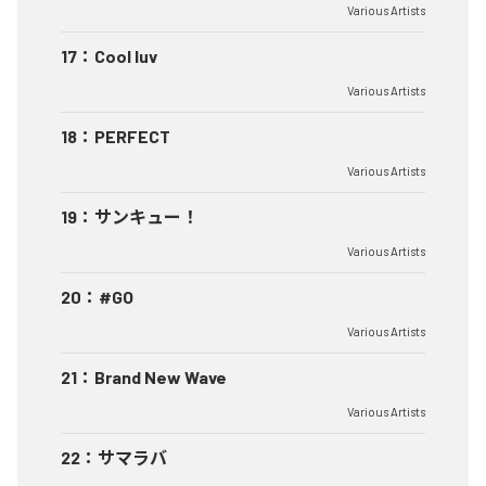
Various Artists
17
：
Cool luv
Various Artists
18
：
PERFECT
Various Artists
19
：
サンキュー！
Various Artists
20
：
#GO
Various Artists
21
：
Brand New Wave
Various Artists
22
：
サマラバ