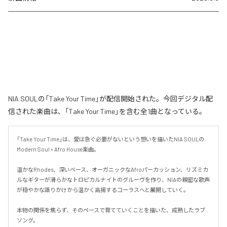
NIA SOULの「Take Your Time」が配信開始された。今回デジタル配
信された楽曲は、「Take Your Time」を含む全1曲となっている。
「Take Your Time」は、愛は急ぐ必要がないという想いを描いたNIA SOULの
Modern Soul × Afro House楽曲。

温かなRhodes、深いベース、オーガニックなAfroパーカッション、リズミカ
ルなギターが滑らかなトロピカルナイトのグルーヴを作り、NIAの親密な歌声
が穏やかな語りかけから温かく高揚するコーラスへと展開していく。

本物の関係を焦らず、そのペースで育てていくことを描いた、成熟したラブ
ソング。