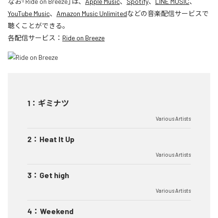
なお「
Ride on Breeze
」は、
Apple Music
、
Spotify
、
LINE MUSIC
、
YouTube Music
、
Amazon Music Unlimited
などの音楽配信サービスで
聴くことができる。
各配信サービス：
Ride on Breeze
1
：
ギミナツ
Various Artists
2
：
Heat It Up
Various Artists
3
：
Get high
Various Artists
4
：
Weekend