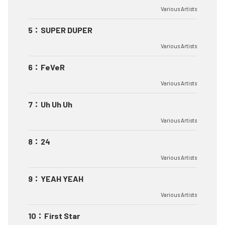
Various Artists
5
：
SUPER DUPER
Various Artists
6
：
FeVeR
Various Artists
7
：
Uh Uh Uh
Various Artists
8
：
24
Various Artists
9
：
YEAH YEAH
Various Artists
10
：
First Star