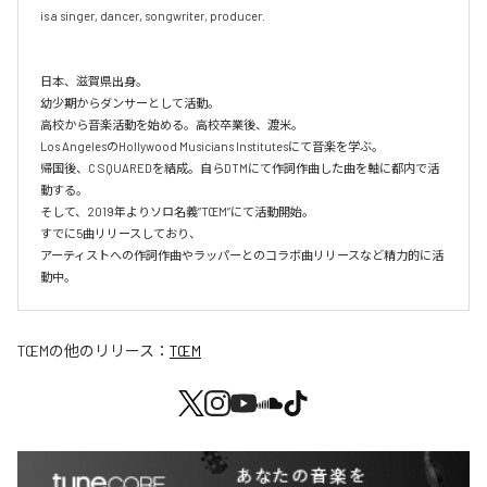
is a singer, dancer, songwriter, producer.

日本、滋賀県出身。

幼少期からダンサーとして活動。

高校から音楽活動を始める。高校卒業後、渡米。

Los AngelesのHollywood Musicians Institutesにて音楽を学ぶ。

帰国後、C SQUAREDを結成。自らDTMにて作詞作曲した曲を軸に都内で活
動する。

そして、2019年よりソロ名義”TŒM”にて活動開始。

すでに5曲リリースしており、

アーティストへの作詞作曲やラッパーとのコラボ曲リリースなど精力的に活
TŒM
の他のリリース：
TŒM