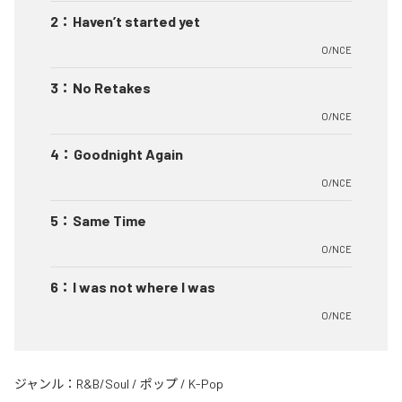
2
：
Haven’t started yet
O/NCE
3
：
No Retakes
O/NCE
4
：
Goodnight Again
O/NCE
5
：
Same Time
O/NCE
6
：
I was not where I was
O/NCE
ジャンル：
R&B/Soul
/
ポップ
/
K-Pop