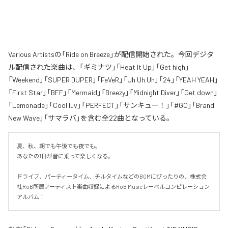
Various Artistsの「Ride on Breeze」が配信開始された。今回デジタ
ル配信された楽曲は、「ギミナツ」「Heat It Up」「Get high」
「Weekend」「SUPER DUPER」「FeVeR」「Uh Uh Uh」「24」「YEAH YEAH」
「First Star」「BFF」「Mermaid」「Breezy」「Midnight Diver」「Get down」
「Lemonade」「Cool luv」「PERFECT」「サンキュー！」「#GO」「Brand
New Wave」「サマラバ」を含む全22曲となっている。
夏、秋、朝でも午後でも夜でも。

あなたの1日が音に乗って楽しくなる。

ドライブ、パーティータイム、チルタイムなどのBGMにぴったりの、株式会
社RoB所属アーティスト楽曲収録によるRoB Musicレーベルコンピレーション
アルバム！