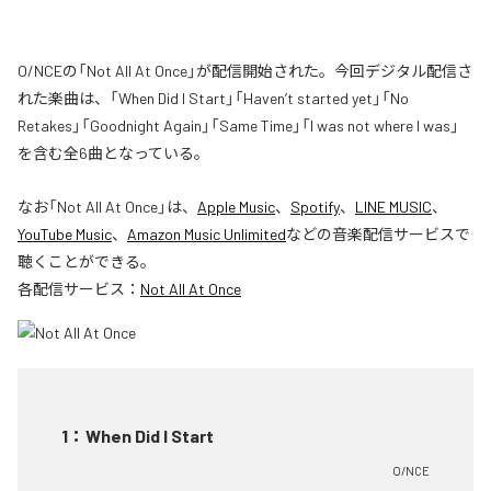
O/NCEの「Not All At Once」が配信開始された。今回デジタル配信さ
れた楽曲は、「When Did I Start」「Haven’t started yet」「No
Retakes」「Goodnight Again」「Same Time」「I was not where I was」
を含む全6曲となっている。
なお「
Not All At Once
」は、
Apple Music
、
Spotify
、
LINE MUSIC
、
YouTube Music
、
Amazon Music Unlimited
などの音楽配信サービスで
聴くことができる。
各配信サービス：
Not All At Once
1
：
When Did I Start
O/NCE