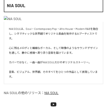
NIA SOUL
NIA SOULは、Soul・Contemporary Pop・Afro House・Modern R&Bを融合
し、シネマティックな世界観でオリジナル楽曲を制作するAIアーティストで
す。

心に残るメロディと繊細なボーカル、そして映像のようなサウンドデザイン
を通して、静かに感情へ寄り添う音楽を届けています。

カバーではなく、一曲一曲がNIA SOULだけのオリジナルストーリー。

音楽、ビジュアル、世界観、そのすべてをひとつの作品として表現していま
す。
NIA SOUL
の他のリリース：
NIA SOUL