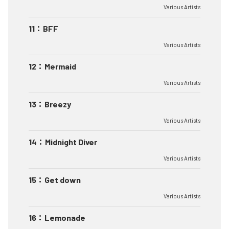
Various Artists
11
：
BFF
Various Artists
12
：
Mermaid
Various Artists
13
：
Breezy
Various Artists
14
：
Midnight Diver
Various Artists
15
：
Get down
Various Artists
16
：
Lemonade