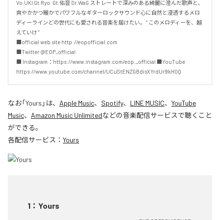
Vo.UKI Gt.Ryo. Gt.佑音 Dr.WaG ストレートで深みのある綺麗に澄んだ歌声と、
爽やかかつ暖かでパワフルなギターロックサウンド心に自然と浸透するメロ
ディーラインどの世代にも愛される音楽を届けたい。 " このメロディーを、越
えていけ " 

■official web site http://eopofficial.com 

■Twitter @EOP_official 

■ Instagram：https://www.instagram.com/eop._official ■YouTube 
https://www.youtube.com/channel/UCuStENZGBdisXYrdUr9kH0Q
なお「
Yours
」は、
Apple Music
、
Spotify
、
LINE MUSIC
、
YouTube
Music
、
Amazon Music Unlimited
などの音楽配信サービスで聴くこと
ができる。
各配信サービス：
Yours
1
：
Yours