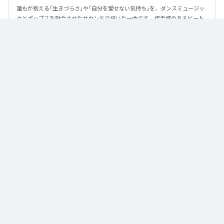
誰もが抱える「生きづらさ」や「自分を愛せない気持ち」を、ダンスミュージッ
クとポップスを融合させたサウンドで描いた一曲です。 疾走感のあるビート
と繊細な歌詞が交差し、苦しさの中にも小さな希望を見つけ出していく。 「味
方だよ」というメッセージが、心にそっと寄り添う作品です。
なお「
89
」は、
Apple Music
、
Spotify
、
LINE MUSIC
、
YouTube Music
、
Amazon Music Unlimited
などの音楽配信サービスで聴くことができ
る。
各配信サービス：
89
1
：
89
泡く、脆く。
2
：
89 (Instrumental)