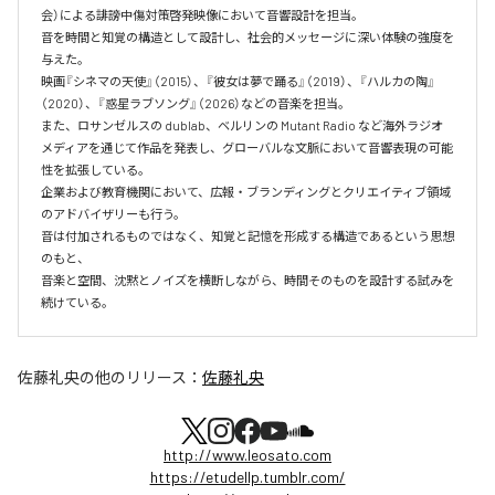
会）による誹謗中傷対策啓発映像において音響設計を担当。

音を時間と知覚の構造として設計し、社会的メッセージに深い体験の強度を
与えた。

映画『シネマの天使』（2015）、『彼女は夢で踊る』（2019）、『ハルカの陶』
（2020）、『惑星ラブソング』（2026）などの音楽を担当。

また、ロサンゼルスの dublab、ベルリンの Mutant Radio など海外ラジオ
メディアを通じて作品を発表し、グローバルな文脈において音響表現の可能
性を拡張している。

企業および教育機関において、広報・ブランディングとクリエイティブ領域
のアドバイザリーも行う。

音は付加されるものではなく、知覚と記憶を形成する構造であるという思想
のもと、

音楽と空間、沈黙とノイズを横断しながら、時間そのものを設計する試みを
続けている。
佐藤礼央
の他のリリース：
佐藤礼央
http://www.leosato.com
https://etudellp.tumblr.com/