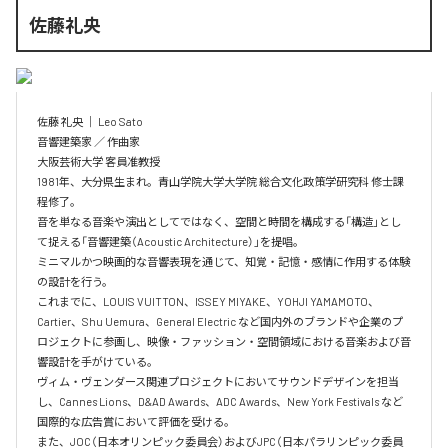
佐藤礼央
佐藤 礼央 ｜ Leo Sato

音響建築家 ／ 作曲家

大阪芸術大学 客員准教授

1981年、大分県生まれ。青山学院大学大学院 総合文化政策学研究科 修士課
程修了。

音を単なる音楽や演出としてではなく、空間と時間を構成する「構造」とし
て捉える「音響建築（Acoustic Architecture）」を提唱。

ミニマルかつ映画的な音響表現を通じて、知覚・記憶・感情に作用する体験
の設計を行う。

これまでに、LOUIS VUITTON、ISSEY MIYAKE、YOHJI YAMAMOTO、
Cartier、Shu Uemura、General Electric など国内外のブランドや企業のプ
ロジェクトに参画し、映像・ファッション・空間領域における音楽および音
響設計を手がけている。

ヴィム・ヴェンダース関連プロジェクトにおいてサウンドデザインを担当
し、Cannes Lions、D&AD Awards、ADC Awards、New York Festivals など
国際的な広告賞において評価を受ける。

また、JOC（日本オリンピック委員会）およびJPC（日本パラリンピック委員