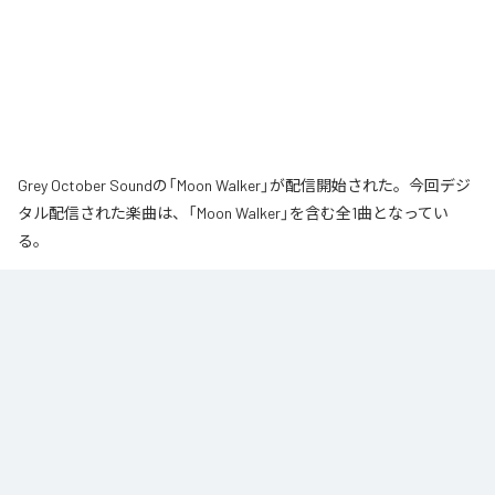
Grey October Soundの「Moon Walker」が配信開始された。今回デジ
タル配信された楽曲は、「Moon Walker」を含む全1曲となってい
る。
月の近くをゆっくりと歩いているような、静かで少し不思議な情景から生ま
れた作品です。大きな月が浮かぶ夜、その光のそばをゆっくりと進んでい
く。足取りは軽く、まるで僅かに浮かびながら歩いているような感覚。サウ
ンドの中心となるのは、柔らかなエレクトリックピアノの旋律です。落ち着
いたビートの上で穏やかに流れるメロディに、ギターの音色が静かに重な
り、深みのあるムーディな空気を作り出しています。旋律とリズムが自然に
繰り返されながら、ゆっくりと時間が流れていきます。エレクトリックピア
ノの柔らかな響きと、さりげなく加わるギターの余韻。それらを支える落ち
着いたビートが重なり、夜の静けさに馴染む心地よいサウンドに仕上がって