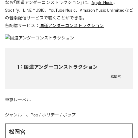
なお「
国道アンダーコンストラクション
」は、
Apple Music
、
Spotify
、
LINE MUSIC
、
YouTube Music
、
Amazon Music Unlimited
など
の音楽配信サービスで聴くことができる。
各配信サービス：
国道アンダーコンストラクション
1
：
国道アンダーコンストラクション
松岡宮
車掌レーベル
ジャンル：
J-Pop
/
ホリデー
/
ポップ
松岡宮