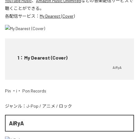
YouTube Music
、
Amazon Music Unlimited
などの音楽配信サービスで
聴くことができる。
各配信サービス：
My Dearest (Cover)
1
：
My Dearest (Cover)
AiRyA
Pin ・i・ Pon Records
ジャンル：
J-Pop
/
アニメ
/
ロック
AiRyA