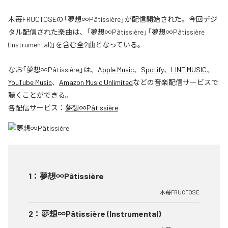
木苺FRUCTOSEの「夢想∞Pâtissière」が配信開始された。今回デジ
タル配信された楽曲は、「夢想∞Pâtissière」「夢想∞Pâtissière
(Instrumental)」を含む全2曲となっている。
なお「
夢想∞Pâtissière
」は、
Apple Music
、
Spotify
、
LINE MUSIC
、
YouTube Music
、
Amazon Music Unlimited
などの音楽配信サービスで
聴くことができる。
各配信サービス：
夢想∞Pâtissière
1
：
夢想∞Pâtissière
木苺FRUCTOSE
2
：
夢想∞Pâtissière (Instrumental)