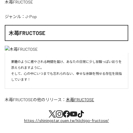
木苺FRUCTOSE
ジャンル：
J-Pop
木苺FRUCTOSE
果糖のように癒やされる時間を届け、あなたの日常に少し甘酸っぱい彩りを
添えられますように。

そして、心の中にいつまでも忘れられない、幸せな余韻を残せる存在を目指
しています！
木苺FRUCTOSE
の他のリリース：
木苺FRUCTOSE
https://shiningstar.ouen.tw/kiichigo-fructose/