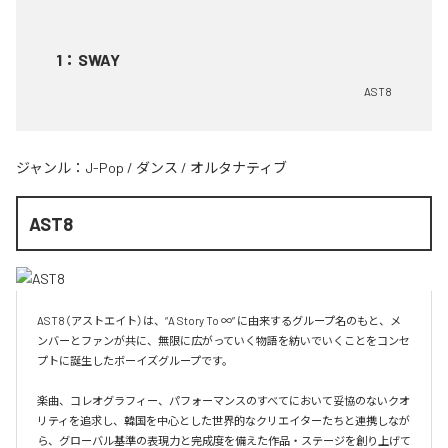
1
：
SWAY
AST8
ジャンル：
J-Pop
/
ダンス
/
オルタナティブ
AST8
AST8（アストエイト）は、“A Story To ∞” に由来するグループ名のもと、メ
ンバーとファンが共に、無限に広がっていく物語を紡いでいくことをコンセ
プトに誕生したボーイズグループです。

楽曲、コレオグラフィー、パフォーマンスのすべてにおいて妥協のないクオ
リティを追求し、韓国を中心とした世界的なクリエイターたちと連携しなが
ら、グローバル基準の表現力と完成度を備えた作品・ステージを創り上げて