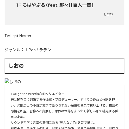
1
：
ちはやぶる (feat. 那々) [百人一首]
しおの
Twilight Master
ジャンル：
J-Pop
/
ラテン
しおの
Twilight Masterの核心的クリエイター  

光と闇を音に翻訳する作曲家・プロデューサー。すべての作曲と作詞を担
い、光闇居士の小説が文字で語りきれない余白を音楽で掬い上げる。物語の
感情を即座に音像へと変換し、原作の世界をまったく新しい形で補完する稀
有な才能。

サウンド哲学：言葉の裏側にある「見えない色」を音で描く。

創作手法：テキストの断片、登場人物の呼吸、情景の余韻を素材に、既存ジ