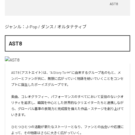
AST8
ジャンル：
J-Pop
/
ダンス
/
オルタナティブ
AST8
AST8（アストエイト）は、“A Story To ∞” に由来するグループ名のもと、メ
ンバーとファンが共に、無限に広がっていく物語を紡いでいくことをコンセ
プトに誕生したボーイズグループです。

楽曲、コレオグラフィー、パフォーマンスのすべてにおいて妥協のないクオ
リティを追求し、韓国を中心とした世界的なクリエイターたちと連携しなが
ら、グローバル基準の表現力と完成度を備えた作品・ステージを創り上げて
いきます。

ひとつひとつの活動が新たなストーリーとなり、ファンとの出会いや応援に
よって、その物語はさらに大きく広がっていく。
