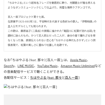
「ちはやぶる」という超有名フレーズを徹底的に飾り、光闇居士が贈る燃える
ようなダンスミュージックとして仕上げた、完璧な情熱ラブタンゴです。

百人一首プロジェクト第十七首。

在原業平（825-880年）は、平安時代を代表する色好みの歌人。『伊勢物語』の
主人公モデルとしても知られます。

この歌は、藤原高子（二条后）の屏風に描かれた「竜田川に紅葉が流れる図」を
題材に詠んだもの。かつて恋人同士だった二人が、身分の差で離れざるを得
なくなった後、直接伝えられない恋心を「ちはやぶる神代もきかず」という誇
張表現で、紅葉の美しさに重ねて吐露した名歌です。
なお「
ちはやぶる (feat. 那々) [百人一首]
」は、
Apple Music
、
Spotify
、
LINE MUSIC
、
YouTube Music
、
Amazon Music Unlimited
など
の音楽配信サービスで聴くことができる。
各配信サービス：
ちはやぶる (feat. 那々) [百人一首]