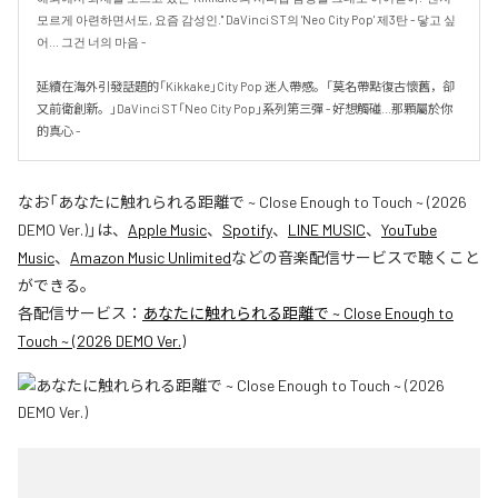
모르게 아련하면서도, 요즘 감성인." DaVinci ST의 'Neo City Pop' 제3탄 - 닿고 싶
어... 그건 너의 마음 -

延續在海外引發話題的「Kikkake」City Pop 迷人帶感。「莫名帶點復古懷舊，卻
又前衛創新。」DaVinci ST「Neo City Pop」系列第三彈 - 好想觸碰...那顆屬於你
的真心 -
なお「
あなたに触れられる距離で ~ Close Enough to Touch ~ (2026
DEMO Ver.)
」は、
Apple Music
、
Spotify
、
LINE MUSIC
、
YouTube
Music
、
Amazon Music Unlimited
などの音楽配信サービスで聴くこと
ができる。
各配信サービス：
あなたに触れられる距離で ~ Close Enough to
Touch ~ (2026 DEMO Ver.)