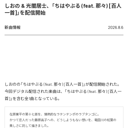
しおの & 光闇居士、「ちはやぶる (feat. 那々) [百人
一首]」を配信開始
新曲情報
2026.8.6
しおのの「ちはやぶる (feat. 那々) [百人一首]」が配信開始された。
今回デジタル配信された楽曲は、「ちはやぶる (feat. 那々) [百人一
首]」を含む全1曲となっている。
在原業平の第十七首を、情熱的なラテンテンポのラブタンゴに。

かつて恋人だった藤原高子への、どうしようもない想いを、竜田川の紅葉の
美しさに託して描きました。
