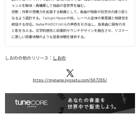
ャンルを解体・再構築して独自の音世界を編む。

役割：作家の想像力を拡張する触媒として、楽曲が物語の別次元の語り部と
なるよう設計する。Twilight Masterの核。レーベル全体の美意識と物語性を
統括する存在。NaNaやHIROYUKIらの声色を引き出し、各楽曲に固有の光
と影を与える。文学的感性と前衛的サウンドデザインを融合させ、リスナー
に新しい読書体験のような音楽体験を提供する。
しおの
の他のリリース：
しおの
https://mypage.syosetu.com/667265/