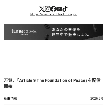
https://davincist.bhodhit.co.jp/
万賀、「Article 9 The Foundation of Peace」を配信
開始
新曲情報
2026.8.6