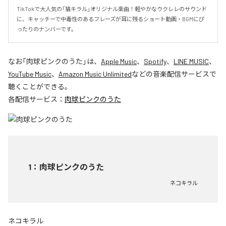
TikTokで大人気の「猫キラル」オリジナル楽曲！軽やかなウクレレのサウンド
に、キャッチーで中毒性のあるフレーズが耳に残るショート動画・BGMにぴ
ったりのナンバーです。
なお「
肉球ピンクのうた
」は、
Apple Music
、
Spotify
、
LINE MUSIC
、
YouTube Music
、
Amazon Music Unlimited
などの音楽配信サービスで
聴くことができる。
各配信サービス：
肉球ピンクのうた
1
：
肉球ピンクのうた
ネコキラル
ネコキラル