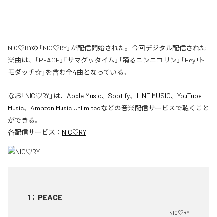
NIC♡RYの「NIC♡RY」が配信開始された。今回デジタル配信された
楽曲は、「PEACE」「サマグッタイム」「踊るニンニコリン」「Hey!!ト
モダッチ☆」を含む全4曲となっている。
なお「
NIC♡RY
」は、
Apple Music
、
Spotify
、
LINE MUSIC
、
YouTube
Music
、
Amazon Music Unlimited
などの音楽配信サービスで聴くこと
ができる。
各配信サービス：
NIC♡RY
1
：
PEACE
NIC♡RY