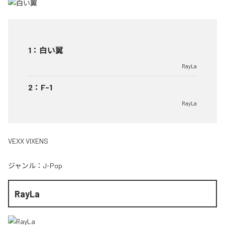
1
：
白い翼
RayLa
2
：
F-1
RayLa
VEXX VIXENS
ジャンル：
J-Pop
RayLa