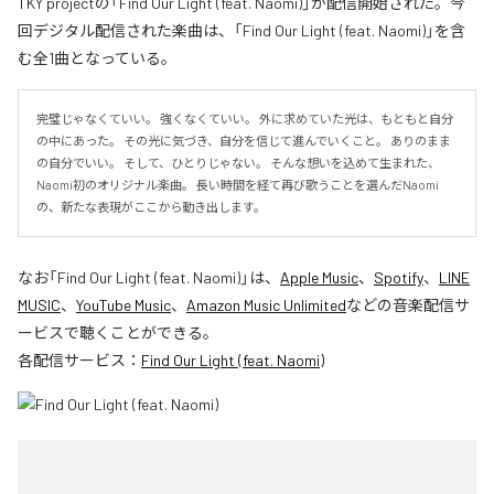
TKY projectの「Find Our Light (feat. Naomi)」が配信開始された。今
回デジタル配信された楽曲は、「Find Our Light (feat. Naomi)」を含
む全1曲となっている。
完璧じゃなくていい。 強くなくていい。 外に求めていた光は、もともと自分
の中にあった。 その光に気づき、自分を信じて進んでいくこと。 ありのまま
の自分でいい。 そして、ひとりじゃない。 そんな想いを込めて生まれた、
Naomi初のオリジナル楽曲。 長い時間を経て再び歌うことを選んだNaomi
の、新たな表現がここから動き出します。
なお「
Find Our Light (feat. Naomi)
」は、
Apple Music
、
Spotify
、
LINE
MUSIC
、
YouTube Music
、
Amazon Music Unlimited
などの音楽配信サ
ービスで聴くことができる。
各配信サービス：
Find Our Light (feat. Naomi)