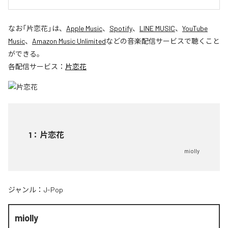
なお「
片恋花
」は、
Apple Music
、
Spotify
、
LINE MUSIC
、
YouTube
Music
、
Amazon Music Unlimited
などの音楽配信サービスで聴くこと
ができる。
各配信サービス：
片恋花
1
：
片恋花
miolly
ジャンル：
J-Pop
miolly