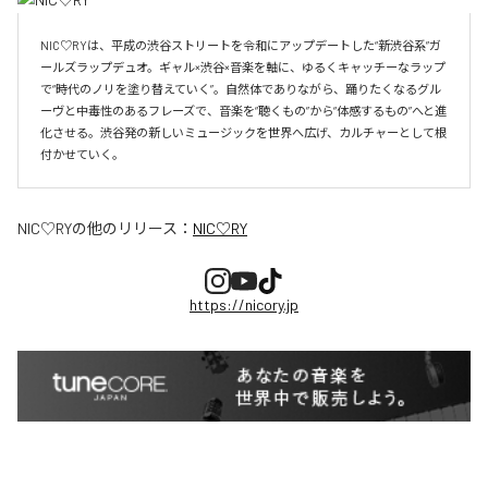
NIC♡RYは、平成の渋谷ストリートを令和にアップデートした“新渋谷系”ガ
ールズラップデュオ。ギャル×渋谷×音楽を軸に、ゆるくキャッチーなラップ
で“時代のノリを塗り替えていく”。自然体でありながら、踊りたくなるグル
ーヴと中毒性のあるフレーズで、音楽を“聴くもの”から“体感するもの”へと進
化させる。渋谷発の新しいミュージックを世界へ広げ、カルチャーとして根
付かせていく。
NIC♡RY
の他のリリース：
NIC♡RY
https://nicory.jp