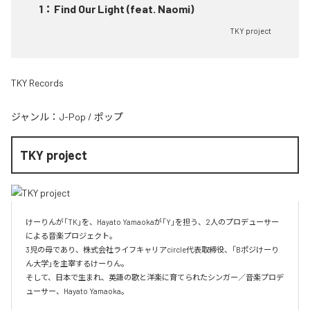
1
：
Find Our Light (feat. Naomi)
TKY project
TKY Records
ジャンル：
J-Pop
/
ポップ
TKY project
けーりんが「TK」を、Hayato Yamaokaが「Y」を担う、2人のプロデューサー
による音楽プロジェクト。

3児の母であり、株式会社ライフキャリアcircle代表取締役、「Bポジけーり
ん大学」を主宰するけーりん。

そして、日本で生まれ、英語の歌と洋楽に育てられたシンガー／音楽プロデ
ューサー、Hayato Yamaoka。
