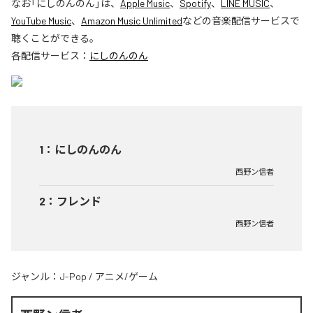
なお「
にしのんのん
」は、
Apple Music
、
Spotify
、
LINE MUSIC
、
YouTube Music
、
Amazon Music Unlimited
などの音楽配信サービスで
聴くことができる。
各配信サービス：
にしのんのん
1
：
にしのんのん
西野ン信者
2
：
フレンド
西野ン信者
ジャンル：
J-Pop
/
アニメ/ゲーム