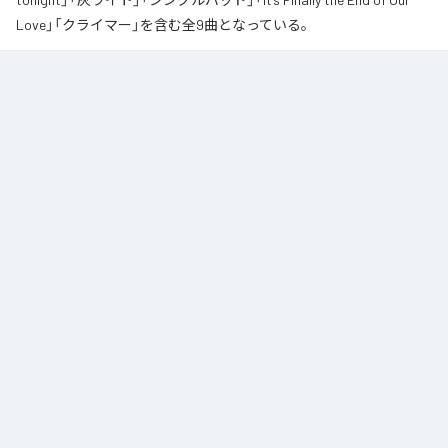
Love」「クライマー」を含む全9曲となっている。
なお「
∞
」は、
Apple Music
、
Spotify
、
LINE MUSIC
、
YouTube Music
、
Amazon Music Unlimited
などの音楽配信サービスで聴くことができ
る。
各配信サービス：
∞
1
：
AI
高瀬統也
2
：
Say you love me
高瀬統也
3
：
いつ言う？