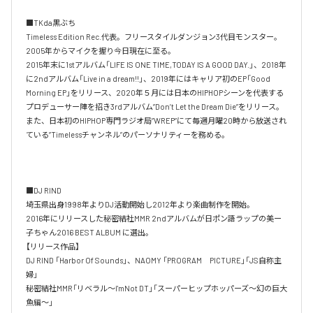
■TKda黒ぶち

Timeless Edition Rec.代表。フリースタイルダンジョン3代目モンスター。
2005年からマイクを握り今日現在に至る。

2015年末に1stアルバム「LIFE IS ONE TIME,TODAY IS A GOOD DAY.」、2018年
に2ndアルバム「Live in a dream!!」、2019年にはキャリア初のEP「Good 
Morning EP」をリリース、2020年５月には日本のHIPHOPシーンを代表する
プロデューサー陣を招き3rdアルバム”Don’t Let the Dream Die”をリリース。
また、日本初のHIPHOP専門ラジオ局”WREP”にて毎週月曜20時から放送され
ている”Timelessチャンネル”のパーソナリティーを務める。

■DJ RIND

埼玉県出身1998年よりDJ活動開始し2012年より楽曲制作を開始。

2016年にリリースした秘密結社MMR 2ndアルバムが日ポン語ラップの美ー
子ちゃん2016 BEST ALBUM に選出。

【リリース作品】

DJ RIND 「Harbor Of Sounds」、NAOMY 「PROGRAM　PICTURE」「JS自称主
婦」

秘密結社MMR「リベラル～I'mNot DT」「スーパーヒップホッパーズ～幻の巨大
魚編～」
