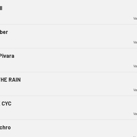
l
Va
ber
Va
Pivara
Va
THE RAIN
Va
 CYC
Va
chro