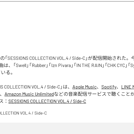
tistsの「SESSIONS COLLECTION VOL.4 / Side-C」が配信開始
Swell」「Rubber」「Izn Pivara」「IN THE RAIN」「CHK CYC」「
ている。
S COLLECTION VOL.4 / Side-C
」は、
Apple Music
、
Spotify
、
LINE 
、
Amazon Music Unlimited
などの音楽配信サービスで聴くこと
ス：
SESSIONS COLLECTION VOL.4 / Side-C