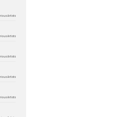
rious Artists
rious Artists
rious Artists
rious Artists
rious Artists