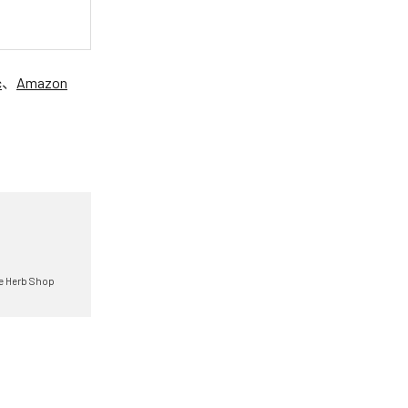
c
、
Amazon
e Herb Shop