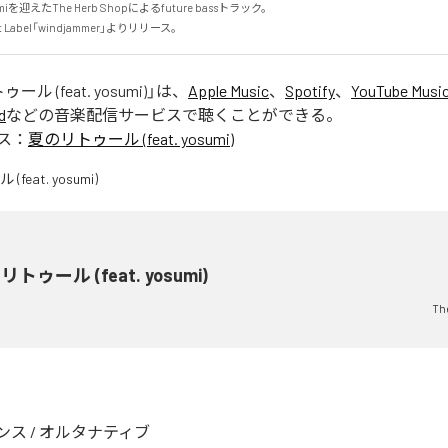
を迎えたThe Herb Shopによるfuture bassトラック。

t Label「windjammer」よりリリース。
ル (feat. yosumi)
」は、
Apple Music
、
Spotify
、
YouTube Musi
d
などの音楽配信サービスで聴くことができる。
ス：
夏のリトゥール (feat. yosumi)
トゥール (feat. yosumi)
Th
ンス
/
オルタナティブ