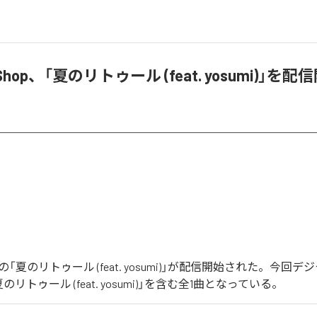
b Shop、「夏のリトゥール (feat. yosumi)」を配
 Shopの「夏のリトゥール (feat. yosumi)」が配信開始された。今
リトゥール (feat. yosumi)」を含む全1曲となっている。