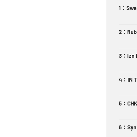
1
：
Swel
2
：
Rub
3
：
Izn 
4
：
IN 
5
：
CHK
6
：
Syn