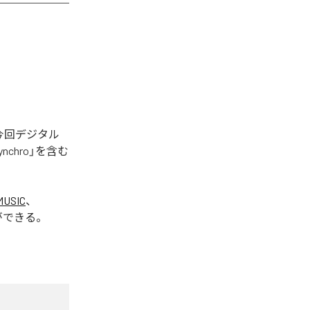
された。今回デジタル
Synchro」を含む
MUSIC
、
ができる。