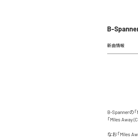
B-Spanne
新曲情報
B-Spanne
「Miles Aw
なお「
Miles Aw