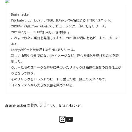
Brain hacker

City baby、Lon bo¥、LP966、DJhikcyの4名によるHIP HOPユニット。

2020年12月にYouTubeにてデビューシングル「RUN」をリリース。

2021年3月にLP966が加入し、現体制に。

これまで数々の楽曲を発信しており、2021年12月に有名ビートメーカーで
ある

koshyのビートを使用した「INL」をリリース。

新しい曲調や今までにないMVイメージなど、更なる進化を遂げたことを証
明した。

クルーたちのユニークな経歴に基づいたリリックは独特な深みのある仕上が
りとなっており、

そのリリックをトレンドのビートに乗せた唯一無二のスタイルで、

コアなファンから大きな反響を集めている。
BrainHacker
の他のリリース：
BrainHacker