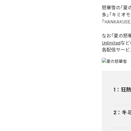
怒華雪の「夏
多」「キミオモ
「HANKAK
なお「
夏の怒
Unlimited
など
各配信サービ
1
：
狂
2
：
キ