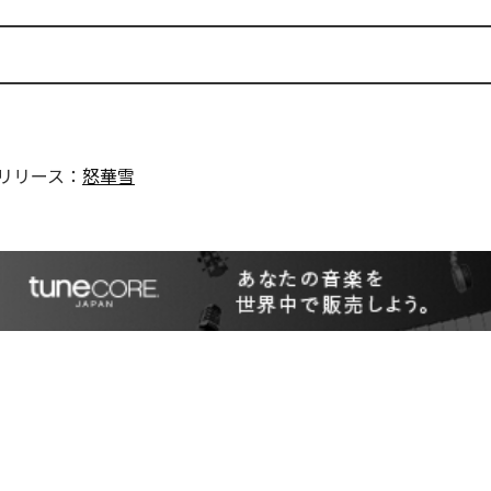
リリース：
怒華雪