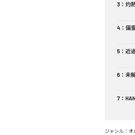
3
：
灼
4
：
偏
5
：
近
6
：
未
7
：
HA
ジャンル：
オ