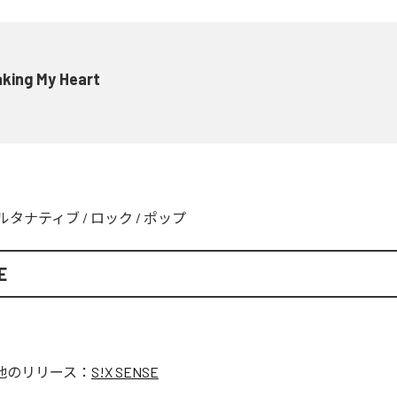
king My Heart
ルタナティブ
/
ロック
/
ポップ
E
他のリリース：
S!X SENSE