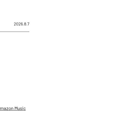
2026.8.7
、
mazon Music