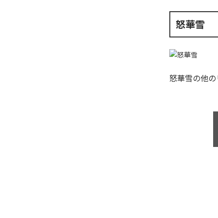
怒華雪
怒華雪
の他の