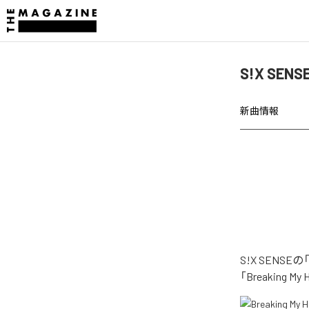
S!X SEN
新曲情報
S!X SENS
「Breaking