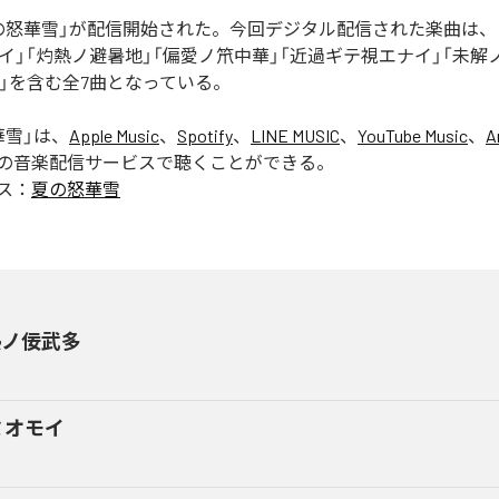
の怒華雪」が配信開始された。今回デジタル配信された楽曲は、
イ」「灼熱ノ避暑地」「偏愛ノ笊中華」「近過ギテ視エナイ」「未解
USE」を含む全7曲となっている。
華雪
」は、
Apple Music
、
Spotify
、
LINE MUSIC
、
YouTube Music
、
A
の音楽配信サービスで聴くことができる。
ス：
夏の怒華雪
熱ノ佞武多
ミオモイ