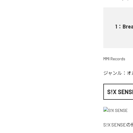
1
：
Brea
MMI Records
ジャンル：
オ
S!X SENS
S!X SENSE
の