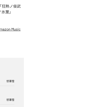
「狂熱ノ佞武
ノ氷菓」
mazon Music
怒華雪
怒華雪