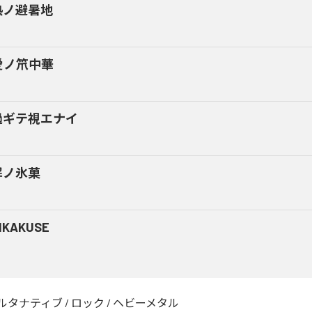
熱ノ避暑地
愛ノ笊中華
過ギテ視エナイ
解ノ氷菓
NKAKUSE
ルタナティブ
/
ロック
/
ヘビーメタル