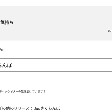
の気持ち
D
Pop
らんぼ
ティックギターの歌を届けています♪
ぼ
の他のリリース：
Duoさくらんぼ