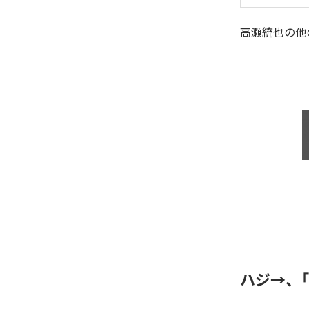
高瀬統也
の他
ハジ→、