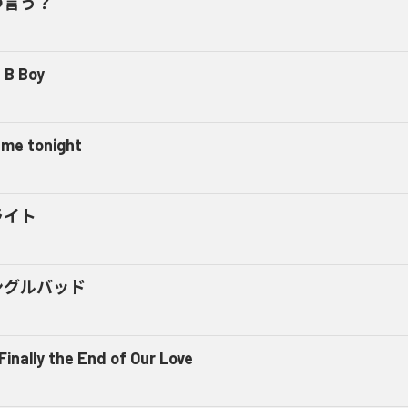
つ言う？
 B Boy
l me tonight
ライト
ングルバッド
 Finally the End of Our Love