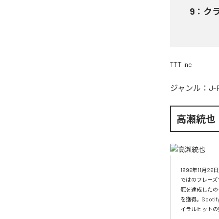
9
：
ク
TTT inc
ジャンル：
J-
高瀬統也
1996年11
ではのフレーズ
冠を達成したの
を獲得。Spo
イラルヒットの