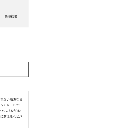
高瀬統也
られない高瀬なら
ムチャートで3
アルバムが1位
かに超えるなどバ