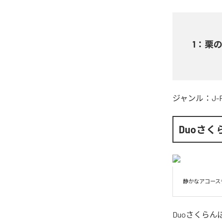
1
：
栗
ジャンル：
J-
Duoさく
静かなアコース
Duoさくらん