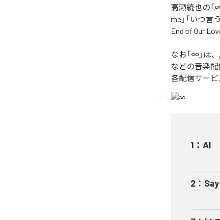
高瀬統也の「∞
me」「いつ言う？」
End of O
なお「
∞
」は、
などの音楽配
各配信サービ
1
：
AI
2
：
Say