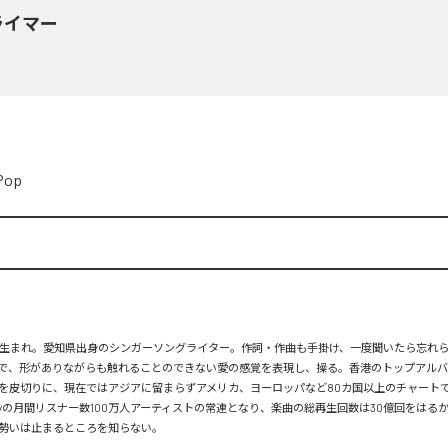
ライマー
Pop
月26日生まれ。愛知県出身のシンガーソングライター。作詞・作曲も手掛け、一度聞いたら忘れ
で、形がありながらも触れることのできない愛の感覚を表現し、操る。香港のトップアルバ
を皮切りに、現在ではアジアに留まらずアメリカ、ヨーロッパなど80カ国以上のチャートで
tifyの月間リスナー数100万人アーティストの常連となり、楽曲の総再生回数は30億回をはる
勢いは止まるところを知らない。