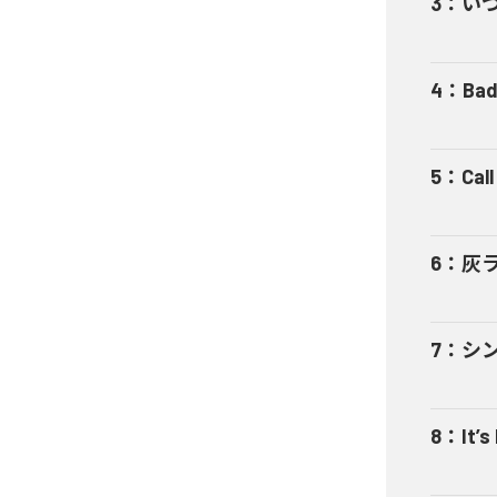
3
：
い
4
：
Bad
5
：
Cal
6
：
灰
7
：
シ
8
：
It’s