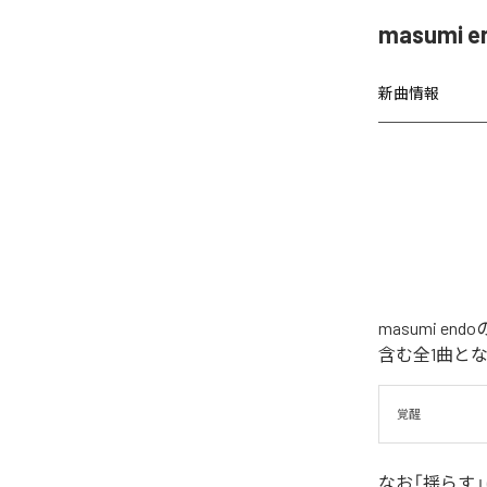
masumi
新曲情報
masumi 
含む全1曲と
覚醒
なお「
揺らす