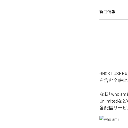
新曲情報
GHOST US
を含む全1曲
なお「
who am 
Unlimited
など
各配信サービ