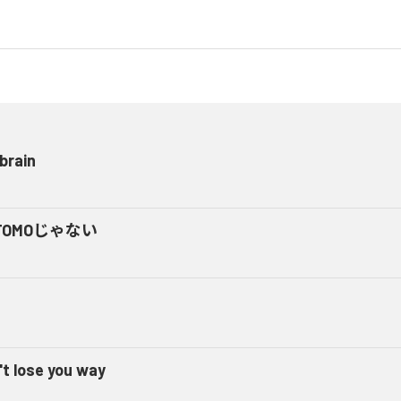
brain
TOMOじゃない
't lose you way