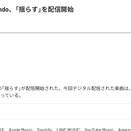
 endo、「揺らす」を配信開始
endoの「揺らす」が配信開始された。今回デジタル配信された楽曲は
なっている。
」は、
Apple Music
、
Spotify
、
LINE MUSIC
、
YouTube Music
、
Amazo