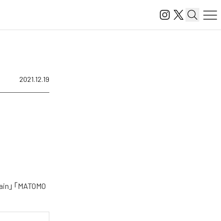
2021.12.19
n」「MATOMO