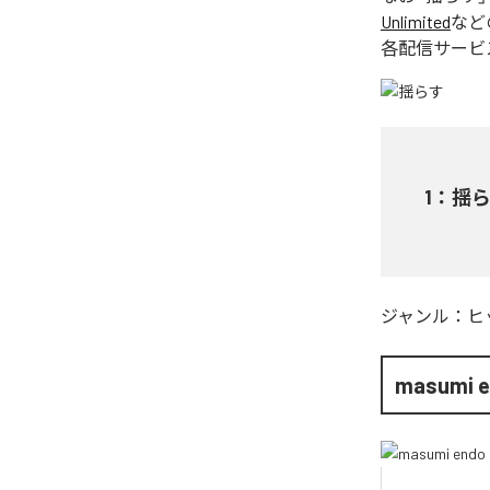
Unlimited
など
各配信サービ
1
：
揺
ジャンル：
ヒ
masumi 