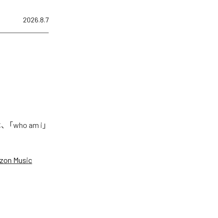
2026.8.7
who am i」
zon Music