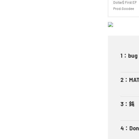
Dollar$ First EP

Prod.Goodee
1
：
bug 
2
：
MA
3
：
鈍
4
：
Don