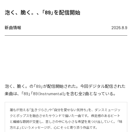
泡く、脆く。、「89」を配信開始
新曲情報
2026.8.9
泡く、脆く。の「89」が配信開始された。今回デジタル配信された
楽曲は、「89」「89 (Instrumental)」を含む全2曲となっている。
誰もが抱える「生きづらさ」や「自分を愛せない気持ち」を、ダンスミュージッ
クとポップスを融合させたサウンドで描いた一曲です。 疾走感のあるビート
と繊細な歌詞が交差し、苦しさの中にも小さな希望を見つけ出していく。 「味
方だよ」というメッセージが、心にそっと寄り添う作品です。