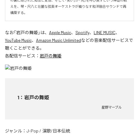
の裏に隠された知性と覚悟、そして「笑い」が「光」を呼び戻すという神話の教
えを、琴・尺八と壮麗な弦楽オーケストラが織りなす和洋融合サウンドで再
構築する。
なお「
岩戸の舞姫
」は、
Apple Music
、
Spotify
、
LINE MUSIC
、
YouTube Music
、
Amazon Music Unlimited
などの音楽配信サービスで
聴くことができる。
各配信サービス：
岩戸の舞姫
1
：
岩戸の舞姫
星野マーブル
ジャンル：
J-Pop
/
演歌/日本伝統