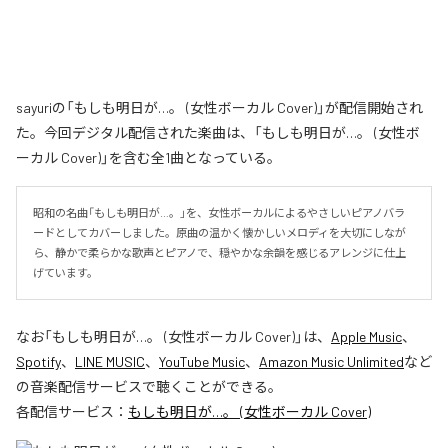
sayuriの「もしも明日が…。 (女性ボーカル Cover)」が配信開始され
た。今回デジタル配信された楽曲は、「もしも明日が…。 (女性ボ
ーカル Cover)」を含む全1曲となっている。
昭和の名曲「もしも明日が…。」を、女性ボーカルによるやさしいピアノバラ
ードとしてカバーしました。原曲の温かく懐かしいメロディを大切にしなが
ら、静かで柔らかな歌声とピアノで、穏やかな余韻を感じるアレンジに仕上
げています。
なお「
もしも明日が…。 (女性ボーカル Cover)
」は、
Apple Music
、
Spotify
、
LINE MUSIC
、
YouTube Music
、
Amazon Music Unlimited
など
の音楽配信サービスで聴くことができる。
各配信サービス：
もしも明日が…。 (女性ボーカル Cover)