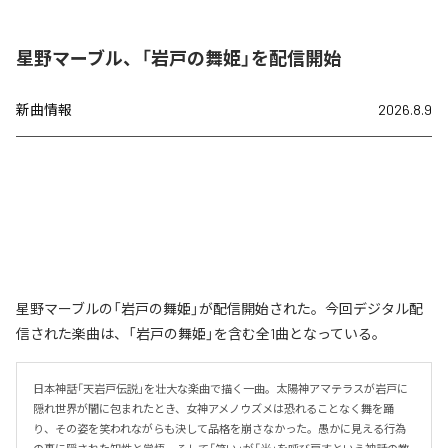
星野マーブル、「岩戸の舞姫」を配信開始
新曲情報
2026.8.9
星野マーブルの「岩戸の舞姫」が配信開始された。今回デジタル配
信された楽曲は、「岩戸の舞姫」を含む全1曲となっている。
日本神話「天岩戸伝説」を壮大な楽曲で描く一曲。太陽神アマテラスが岩戸に
隠れ世界が闇に包まれたとき、女神アメノウズメは恐れることなく舞を踊
り、その姿を笑われながらも決して品格を崩さなかった。愚かに見える行為