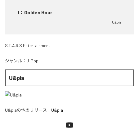
1
：
Golden Hour
U&pia
S.T.A.R.S Entertainment
ジャンル：
J-Pop
U&pia
U&pia
の他のリリース：
U&pia