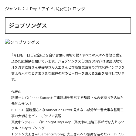
ジャンル：
J-Pop
/
アイドル(女性)
/
ロック
ジョブソングス
『今日も一日ご安全に』を合い言葉に現場で働くすべての人々へ尊敬と愛を
込めた応援歌を届けています。ジョブソングス（JOBSONGS）は建設現場で
汗を流す監督さん基礎屋さん大工さんとび職電気設備のプロ水道インフラを
支える人々などさまざまな職種の陰のヒーローを讃える楽曲を制作していま
す。

代表曲  

現場サンバ (Genba Samba): 工事現場を運営する監督さんの気持ちを込めた
元気なサンバ  

HOT HOT 基礎屋さん (Foundation Crew): 見えない部分が一番大事な基礎工
事の大切さをパワーポップで表現  

真夜中シティループ (Midnight City Loop): 真夜中の道路工事が街を支えるソ
ウルフルなラブソング  

トントン大工さん (Carpenter Song): 大工さんへの感謝を込めたハートフル