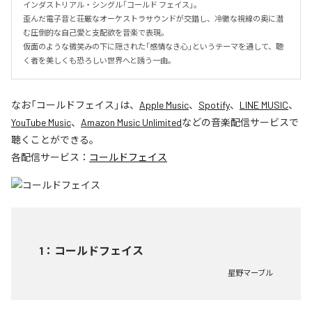
インダストリアル・シングル「コールド フェイス」。

歪んだ電子音と荘厳なオーケストラサウンドが交錯し、冷徹な視線の奥に潜
む圧倒的な自己愛と支配欲を音楽で表現。

仮面のような微笑みの下に隠された「感情なき心」というテーマを通して、聴
く者を美しくも恐ろしい世界へと誘う一曲。
なお「
コールドフェイス
」は、
Apple Music
、
Spotify
、
LINE MUSIC
、
YouTube Music
、
Amazon Music Unlimited
などの音楽配信サービスで
聴くことができる。
各配信サービス：
コールドフェイス
1
：
コールドフェイス
星野マーブル