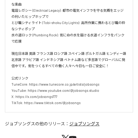
な楽曲  

電設レガシー (Electrical Legacy): 都市の電気インフラを守る気概をエッジ
の利いたヒップホップで  

とび職シティライト (Tobi-shoku City Lights): 高所作業に携わるとび職の粋
なシティポップ  

水の道ロック (Plumbing Rock): 街に命の水を届ける水道インフラをパンク
で応援

現在日本語 英語 フランス語 ロシア語 スペイン語 ポルトガル語 ヒンディー語 
北京語 アラビア語 インドネシア語 ベトナム語など多言語でグローバルに発
信中です。街をつくるすべての働く人々へ今日も一日ご安全に！

公式リンク

TuneCore: https://www.tunecore.co.jp/artists/jobsongs

YouTube: https://www.youtube.com/@jobsongs.studio

X: https://x.com/jobsongs777

TikTok: https://www.tiktok.com/@jobsongs
ジョブソングス
の他のリリース：
ジョブソングス