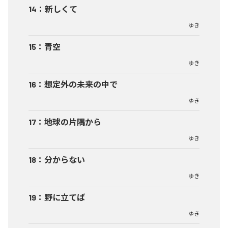
14
：
新しくて
ゆき
15
：
青空
ゆき
16
：
想定外の未来の中で
ゆき
17
：
地球の片隅から
ゆき
18
：
分からない
ゆき
19
：
野に立てば
ゆき