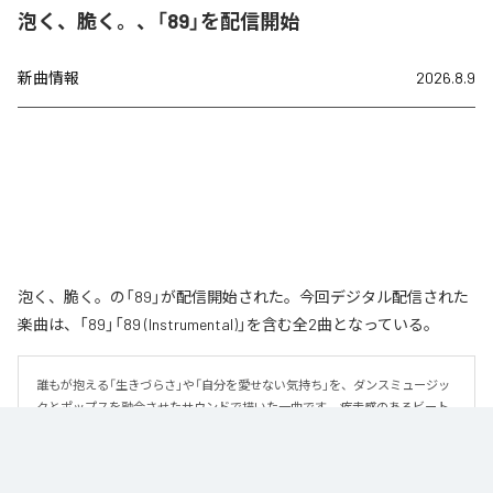
泡く、脆く。、「89」を配信開始
新曲情報
2026.8.9
泡く、脆く。の「89」が配信開始された。今回デジタル配信された
楽曲は、「89」「89 (Instrumental)」を含む全2曲となっている。
誰もが抱える「生きづらさ」や「自分を愛せない気持ち」を、ダンスミュージッ
クとポップスを融合させたサウンドで描いた一曲です。 疾走感のあるビート
と繊細な歌詞が交差し、苦しさの中にも小さな希望を見つけ出していく。 「味
方だよ」というメッセージが、心にそっと寄り添う作品です。