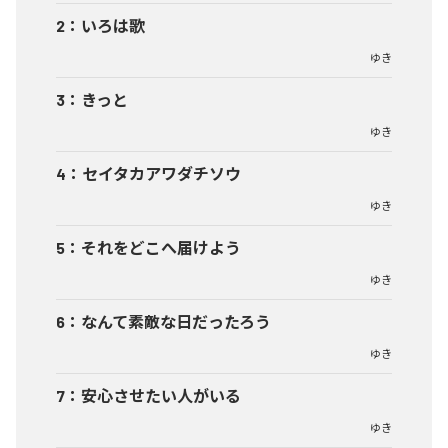
2
：
いろは歌
ゆき
3
：
きっと
ゆき
4
：
セイタカアワダチソウ
ゆき
5
：
それをどこへ届けよう
ゆき
6
：
なんて素敵な日だったろう
ゆき
7
：
安心させたい人がいる
ゆき