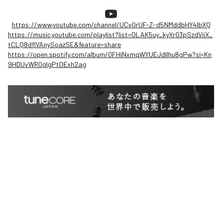
https://www.youtube.com/channel/UCv0rUF-Z-d5NMddbHY4lbXQ
https://music.youtube.com/playlist?list=OLAK5uy_kyXr03pSzdViiX_
tCLQ8dfIVAnySoazSE&feature=share
https://open.spotify.com/album/0FHiNxmqWYUEJdllhu8gPw?si=Kn
9HDUvWR0qIgPtOExh2ag