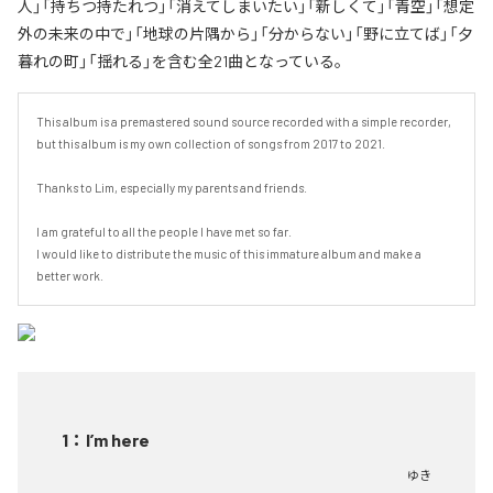
人」「持ちつ持たれつ」「消えてしまいたい」「新しくて」「青空」「想定
外の未来の中で」「地球の片隅から」「分からない」「野に立てば」「夕
暮れの町」「揺れる」を含む全21曲となっている。
This album is a premastered sound source recorded with a simple recorder, 
but this album is my own collection of songs from 2017 to 2021.

Thanks to Lim, especially my parents and friends.

I am grateful to all the people I have met so far.

I would like to distribute the music of this immature album and make a 
better work.
1
：
I’m here
ゆき