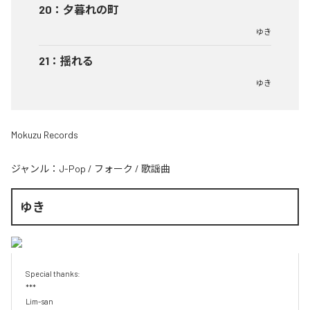
20
：
夕暮れの町
ゆき
21
：
揺れる
ゆき
Mokuzu Records
ジャンル：
J-Pop
/
フォーク
/
歌謡曲
ゆき
Special thanks:

***

Lim-san
