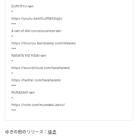
SUMI RYU-san

*

https://youtu.be/ofUJMWXDqQc

***

A can of dim consciousness-san

*

https://mourou.bandcamp.com/releases

***

NAGATA 'KID' KIDAI-san

*

https://soundcloud.com/haraharatei

*

https://twitter.com/haraharatei

***

MURASAKI-san

*

https://note.com/murasaki_kairo/

***
ゆき
の他のリリース：
ゆき