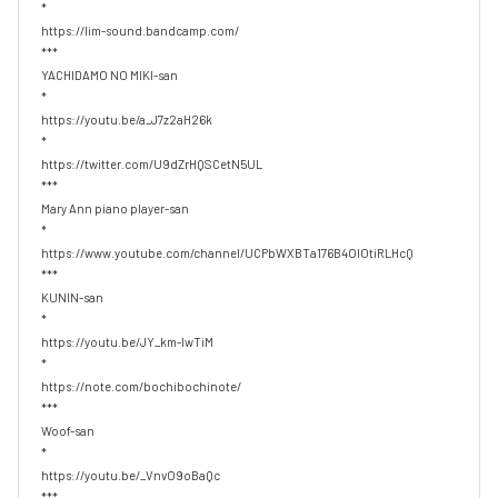
*

https://lim-sound.bandcamp.com/

***

YACHIDAMO NO MIKI-san

*

https://youtu.be/a_J7z2aH26k

*

https://twitter.com/U9dZrHQSCetN5UL

***

Mary Ann piano player-san

*

https://www.youtube.com/channel/UCPbWXBTa176B4OlOtiRLHcQ

***

KUNIN-san

*

https://youtu.be/JY_km-IwTiM

*

https://note.com/bochibochinote/

***

Woof-san

*

https://youtu.be/_VnvO9oBaQc

***
