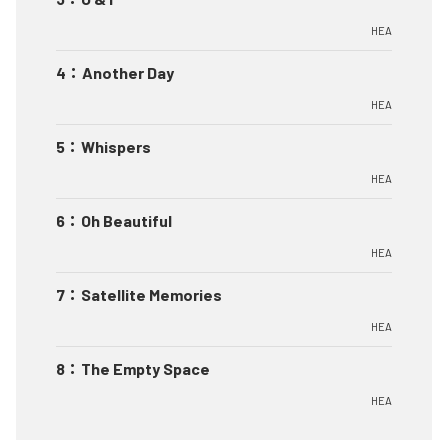
HEA
4
：
Another Day
HEA
5
：
Whispers
HEA
6
：
Oh Beautiful
HEA
7
：
Satellite Memories
HEA
8
：
The Empty Space
HEA