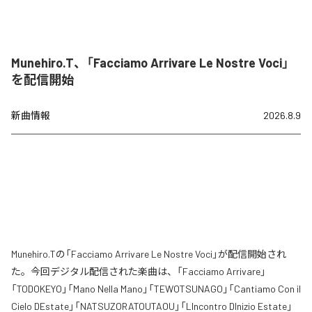
Munehiro.T、「Facciamo Arrivare Le Nostre Voci」
を配信開始
新曲情報
2026.8.9
Munehiro.Tの「Facciamo Arrivare Le Nostre Voci」が配信開始され
た。今回デジタル配信された楽曲は、「Facciamo Arrivare」
「TODOKEYO」「Mano Nella Mano」「TEWOTSUNAGO」「Cantiamo Con il
Cielo DEstate」「NATSUZORATOUTAOU」「LIncontro DInizio Estate」