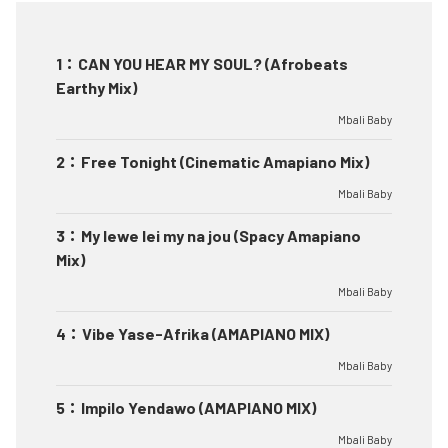
1
：
CAN YOU HEAR MY SOUL? (Afrobeats
Earthy Mix)
Mbali Baby
2
：
Free Tonight (Cinematic Amapiano Mix)
Mbali Baby
3
：
My lewe lei my na jou (Spacy Amapiano
Mix)
Mbali Baby
4
：
Vibe Yase-Afrika (AMAPIANO MIX)
Mbali Baby
5
：
Impilo Yendawo (AMAPIANO MIX)
Mbali Baby