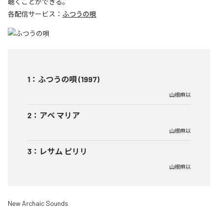
聴くことができる。
各配信サービス：
ふつうの唄
1
：
ふつうの唄 (1997)
山根麻以
2
：
アベ マリア
山根麻以
3
：
レサム ピリリ
山根麻以
New Archaic Sounds