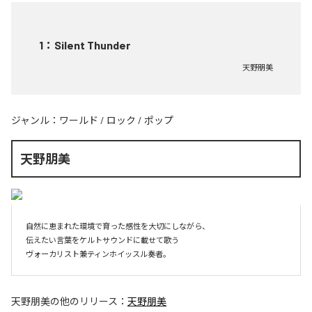
1
：
Silent Thunder
天野朋美
ジャンル：
ワールド
/
ロック
/
ポップ
天野朋美
自然に恵まれた環境で育った感性を大切にしながら、

伝えたい言葉をケルトサウンドに載せて歌う

ヴォーカリスト兼ティンホイッスル奏者。
天野朋美
の他のリリース：
天野朋美