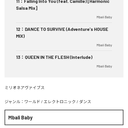
11
：
Falling Into You (feat. Camille) [Harmonic
Salsa Mix]
Mbali Baby
12
：
DANCE TO SURVIVE (Adventure's HOUSE
MIX)
Mbali Baby
13
：
QUEEN IN THE FLESH (Interlude)
Mbali Baby
ミリオネアヴァイブス
ジャンル：
ワールド
/
エレクトロニック
/
ダンス
Mbali Baby