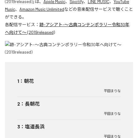
(2019released)
」は、
Apple Music
、
Spotify
、
LINE MUSIC
、
YouTube
Music
、
Amazon Music Unlimited
などの音楽配信サービスで聴くこと
ができる。
各配信サービス：
跡-アシアト-〜古典コンテンポラリー令和30年
へ向けて〜 (2019released)
1
：
朝花
平田まりな
2
：
長朝花
平田まりな
3
：
塩道長浜
平田まりな