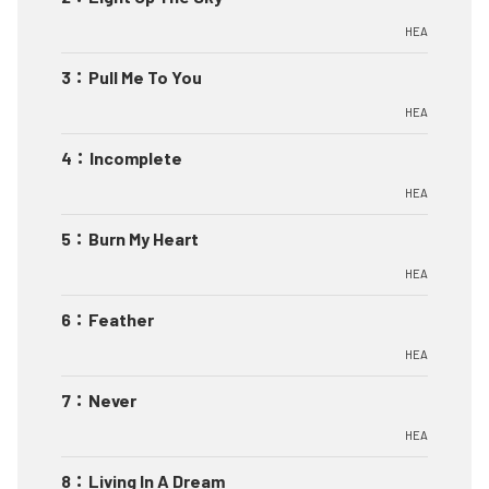
HEA
3
：
Pull Me To You
HEA
4
：
Incomplete
HEA
5
：
Burn My Heart
HEA
6
：
Feather
HEA
7
：
Never
HEA
8
：
Living In A Dream