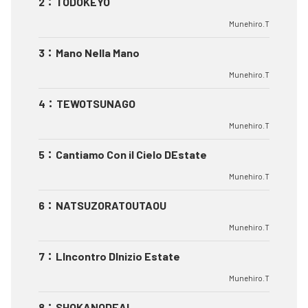
2
：
TODOKEYO
Munehiro.T
3
：
Mano Nella Mano
Munehiro.T
4
：
TEWOTSUNAGO
Munehiro.T
5
：
Cantiamo Con il Cielo DEstate
Munehiro.T
6
：
NATSUZORATOUTAOU
Munehiro.T
7
：
LIncontro DInizio Estate
Munehiro.T
8
：
SHOKANODEAI