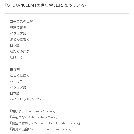
「SHOKANODEAI」を含む全8曲となっている。
コーラスの世界

魅惑の響き

イタリア語

清らかに響く

日本語

私たちの声を

届けよう

世界初

こころに届く

ハーモニー

イタリア語

日本語

ハイブリッドアルバム

「届けよう / Facciamo Arrivare」

「手をつなご / Mano Nella Mano」

「夏空と歌おう / Cantiamo Con Il Cielo DEstate」

「初夏の出会い / LIncontro DInizio Estate」
