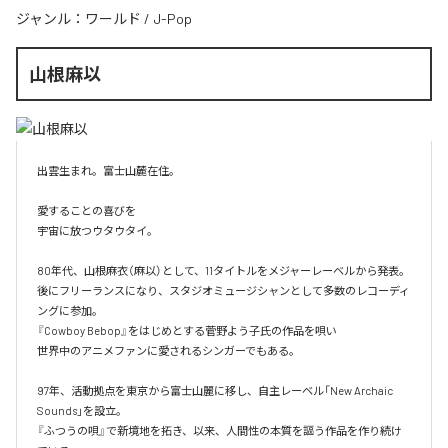
ジャンル：
ワールド
/
J-Pop
山根麻以
出雲生まれ。富士山麓在住。

愛することの喜びを

宇宙に放つウタウタイ。

80年代、山根麻衣（麻以）として、11タイトルをメジャーレーベルから発表。

後にフリーランスになり、スタジオミュージシャンとして多数のレコーディ
ングに参加。

『Cowboy Bebop』をはじめとする菅野よう子氏の作品を唄い

世界中のアニメファンに愛されるシンガーでもある。

97年、活動拠点を東京から富士山麗に移し、自主レーベル「New Archaic 
Sounds」を設立。​

『ふつうの唄』で新境地を拓き、以来、人間性の本質を謳う作品を作り続け