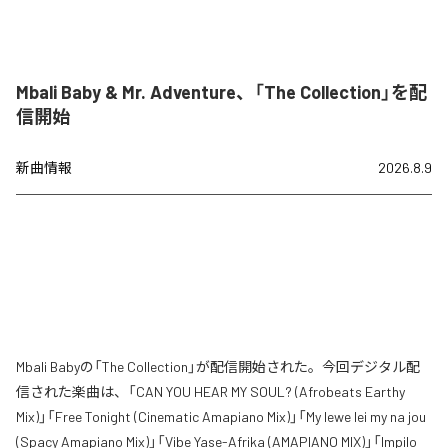
Mbali Baby & Mr. Adventure、「The Collection」を配
信開始
新曲情報
2026.8.9
Mbali Babyの「The Collection」が配信開始された。今回デジタル配
信された楽曲は、「CAN YOU HEAR MY SOUL? (Afrobeats Earthy
Mix)」「Free Tonight (Cinematic Amapiano Mix)」「My lewe lei my na jou
(Spacy Amapiano Mix)」「Vibe Yase-Afrika (AMAPIANO MIX)」「Impilo