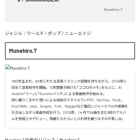
Munehiro.T
ジャンル：
ワールド
/
ポップ
/
ニューエイジ
Munehiro.T
1961年生まれ、60年にわたる音楽リスニング経験を持ちながら、2026年に
初めて音楽制作を開始。10年間書き続けた「ココロのメモ」をもとに、AI 
vocalist「ミー」と「Sunokoバンド」による楽曲制作を始める。

詩に織りこまれた想いによる独自のスタイルでJ-POP、Hip Hop、Rock、
Soul R&B、Jazz、Gospel、Folk、Reggaeなど幅広いジャンルでAIの感情を
引き出しながら楽曲作成を行う。2026年、1ヶ月で64曲を含む6枚のアルバ
ムを完成させデビュー。孫娘たちからいじられ詩を織りなすのが楽しみ。
Munehiro.T
の他のリリース：
Munehiro.T