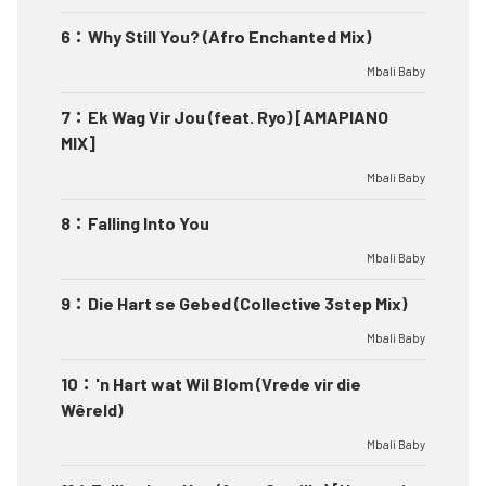
6
：
Why Still You? (Afro Enchanted Mix)
Mbali Baby
7
：
Ek Wag Vir Jou (feat. Ryo) [AMAPIANO
MIX]
Mbali Baby
8
：
Falling Into You
Mbali Baby
9
：
Die Hart se Gebed (Collective 3step Mix)
Mbali Baby
10
：
'n Hart wat Wil Blom (Vrede vir die
Wêreld)
Mbali Baby