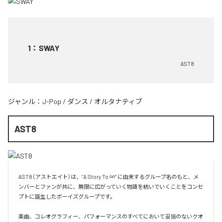
1
：
SWAY
AST8
ジャンル：
J-Pop
/
ダンス
/
オルタナティブ
AST8
AST8（アストエイト）は、“A Story To ∞” に由来するグループ名のもと、メ
ンバーとファンが共に、無限に広がっていく物語を紡いでいくことをコンセ
プトに誕生したボーイズグループです。

楽曲、コレオグラフィー、パフォーマンスのすべてにおいて妥協のないクオ