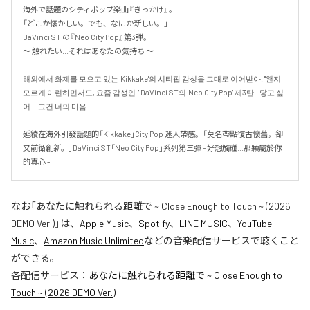
海外で話題のシティポップ楽曲『きっかけ』。

「どこか懐かしい。でも、なにか新しい。」

DaVinci ST の『Neo City Pop』第3弾。

〜 触れたい...それはあなたの気持ち 〜

해외에서 화제를 모으고 있는 'Kikkake'의 시티팝 감성을 그대로 이어받아. "왠지 
모르게 아련하면서도, 요즘 감성인." DaVinci ST의 'Neo City Pop' 제3탄 - 닿고 싶
어... 그건 너의 마음 -

延續在海外引發話題的「Kikkake」City Pop 迷人帶感。「莫名帶點復古懷舊，卻
又前衛創新。」DaVinci ST「Neo City Pop」系列第三彈 - 好想觸碰...那顆屬於你
的真心 -
なお「
あなたに触れられる距離で ~ Close Enough to Touch ~ (2026
DEMO Ver.)
」は、
Apple Music
、
Spotify
、
LINE MUSIC
、
YouTube
Music
、
Amazon Music Unlimited
などの音楽配信サービスで聴くこと
ができる。
各配信サービス：
あなたに触れられる距離で ~ Close Enough to
Touch ~ (2026 DEMO Ver.)