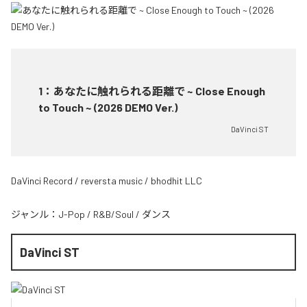
1
：
あなたに触れられる距離で ~ Close Enough
to Touch ~ (2026 DEMO Ver.)
DaVinci ST
DaVinci Record / reversta music / bhodhit LLC
ジャンル：
J-Pop
/
R&B/Soul
/
ダンス
DaVinci ST