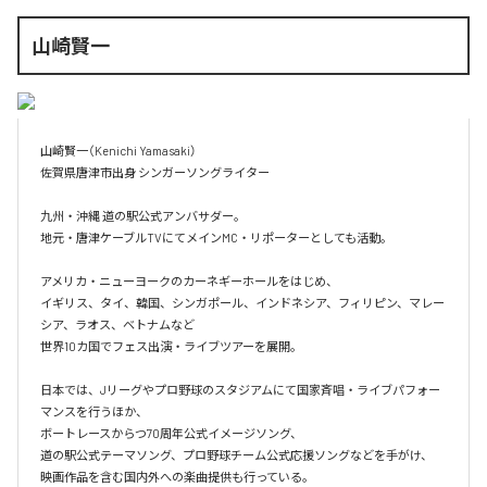
山崎賢一
山崎賢一（Kenichi Yamasaki）  

佐賀県唐津市出身 シンガーソングライター  

九州・沖縄 道の駅公式アンバサダー。  

地元・唐津ケーブルTVにてメインMC・リポーターとしても活動。  

アメリカ・ニューヨークのカーネギーホールをはじめ、  

イギリス、タイ、韓国、シンガポール、インドネシア、フィリピン、マレー
シア、ラオス、ベトナムなど  

世界10カ国でフェス出演・ライブツアーを展開。  

日本では、Jリーグやプロ野球のスタジアムにて国家斉唱・ライブパフォー
マンスを行うほか、  

ボートレースからつ70周年公式イメージソング、  

道の駅公式テーマソング、プロ野球チーム公式応援ソングなどを手がけ、  

映画作品を含む国内外への楽曲提供も行っている。  
