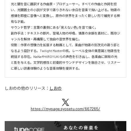
光と闇を音に翻訳する作曲家・プロデューサー。すべての作曲と作詞を担
い、光闇居士の小説が文字で語りきれない余白を音楽で掬い上げる。物語の
感情を即座に音像へと変換し、原作の世界をまったく新しい形で補完する稀
有な才能。

サウンド哲学：言葉の裏側にある「見えない色」を音で描く。

創作手法：テキストの断片、登場人物の呼吸、情景の余韻を素材に、既存ジ
ャンルを解体・再構築して独自の音世界を編む。

役割：作家の想像力を拡張する触媒として、楽曲が物語の別次元の語り部と
なるよう設計する。Twilight Masterの核。レーベル全体の美意識と物語性を
統括する存在。NaNaやHIROYUKIらの声色を引き出し、各楽曲に固有の光
と影を与える。文学的感性と前衛的サウンドデザインを融合させ、リスナー
に新しい読書体験のような音楽体験を提供する。
しおの
の他のリリース：
しおの
https://mypage.syosetu.com/667265/