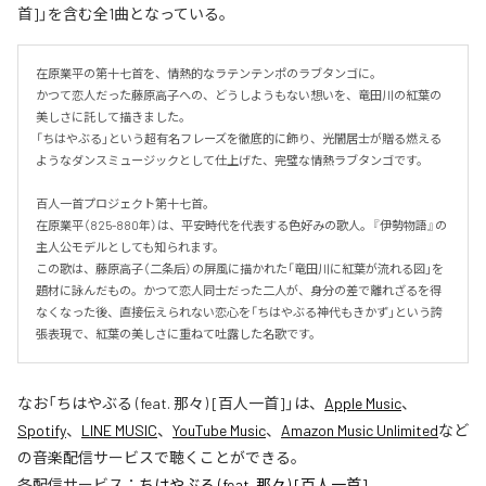
首]」を含む全1曲となっている。
在原業平の第十七首を、情熱的なラテンテンポのラブタンゴに。

かつて恋人だった藤原高子への、どうしようもない想いを、竜田川の紅葉の
美しさに託して描きました。

「ちはやぶる」という超有名フレーズを徹底的に飾り、光闇居士が贈る燃える
ようなダンスミュージックとして仕上げた、完璧な情熱ラブタンゴです。

百人一首プロジェクト第十七首。

在原業平（825-880年）は、平安時代を代表する色好みの歌人。『伊勢物語』の
主人公モデルとしても知られます。

この歌は、藤原高子（二条后）の屏風に描かれた「竜田川に紅葉が流れる図」を
題材に詠んだもの。かつて恋人同士だった二人が、身分の差で離れざるを得
なくなった後、直接伝えられない恋心を「ちはやぶる神代もきかず」という誇
張表現で、紅葉の美しさに重ねて吐露した名歌です。
なお「
ちはやぶる (feat. 那々) [百人一首]
」は、
Apple Music
、
Spotify
、
LINE MUSIC
、
YouTube Music
、
Amazon Music Unlimited
など
の音楽配信サービスで聴くことができる。
各配信サービス：
ちはやぶる (feat. 那々) [百人一首]