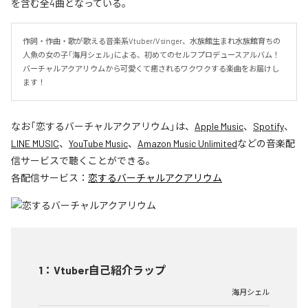
を含む全4曲となっている。
作詞・作曲・歌が歌える音楽系Vtuber/Vsinger、水族館生まれ水族館育ちの
人魚の女の子「海月シェル」による、初めてのセルフプロデュースアルバム！
バーチャルアクアリウムから可愛くて癒されるワクワクする楽曲をお届けし
ます！
なお「
恋するバーチャルアクアリウム
」は、
Apple Music
、
Spotify
、
LINE MUSIC
、
YouTube Music
、
Amazon Music Unlimited
などの音楽配
信サービスで聴くことができる。
各配信サービス：
恋するバーチャルアクアリウム
1
：
Vtuber自己紹介ラップ
海月シェル