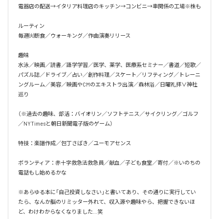
電器店の配送→イタリア料理店のキッチン→コンビニ→車関係の工場※株も

ルーティン

毎週㈫断食／ウォーキング／作曲演奏リリース

趣味

水泳／映画／読書／語学学習／医学、薬学、医療系セミナー／書道／短歌／
パズル誌／ドライブ／占い／創作料理／スケート／リフティング／トレーニ
ングルーム／美容／映画やCMのエキストラ出演／森林浴／日曜礼拝∨神社
巡り

（※過去の趣味、部活：バイオリン／ソフトテニス／サイクリング／ゴルフ
／NYTimesと朝日新聞電子版のゲーム）

特技：楽譜作成／包丁さばき／ユーモアセンス

ボランティア：赤十字救急法救急員／献血／子ども食堂／寄付／※いのちの
電話もし始めるかな

※あらゆる本に「自己投資しなさい」と書いてあり、その通りに実行してい
たら、なんか脳のリミッター外れて、収入源や趣味やら、把握できないほ
ど、わけわからなくなりました…笑
