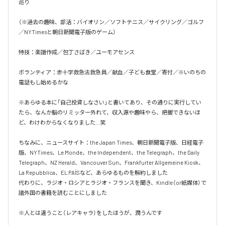
巡り

（※過去の趣味、部活：バイオリン／ソフトテニス／サイクリング／ゴルフ
／NYTimesと朝日新聞電子版のゲーム）

特技：楽譜作成／包丁さばき／ユーモアセンス

ボランティア：赤十字救急法救急員／献血／子ども食堂／寄付／※いのちの
電話もし始めるかな

※あらゆる本に「自己投資しなさい」と書いてあり、その通りに実行してい
たら、なんか脳のリミッター外れて、収入源や趣味やら、把握できないほ
ど、わけわからなくなりました…笑

ちなみに、ニュースサイト：the Japan Times、朝日新聞電子版、日経電子
版、NYTimes、Le Monde、the Independent、the Telegraph、the Daily 
Telegraph、NZ Herald、Vancouver Sun、Frankfurter Allgemeine Kiosk、
La Repubblica、EL PAÍSなど、あらゆるものを解約しました

代わりに、ラジオ・ロシアとラジオ・フランスを聞き、Kindle（or紙媒体）で
諸外国の書籍を読むことにしました

※人とは違うこと（レアキャラ）をしたほうが、潤うんです
