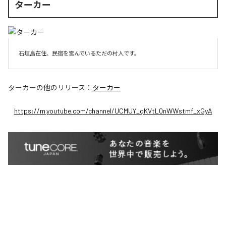
ターカー
石垣島在住、民宿を営んでいるただの村人です。
ターカー
の他のリリース：
ターカー
https://m.youtube.com/channel/UCMUY_qKVtL0nWWstmf_xGyA