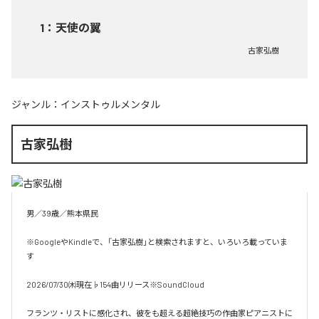
1
：
天使の翼
古家弘樹
ジャンル：
インストゥルメンタル
古家弘樹
男／39歳／熊本県民

※GoogleやKindleで、「古家弘樹」と検索されますと、いろいろ載っていま
す

2026/07/30㈭現在♭154曲リリース※SoundCloud

フランツ・リストに感化され、彼をも超える超絶技巧の作曲家ピアニストに