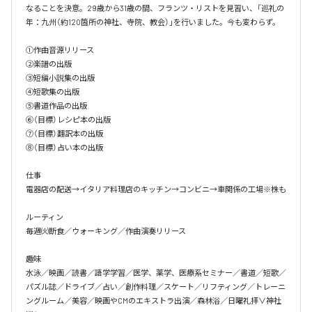
なることを決意。29歳から31歳の間、フランツ・リストを見習い、「巡礼の
年：九州（約120箇所の神社、寺院、教会）」を行いました。今も変わらず。

①作曲音源リリース

②楽譜の出版

③短編小説集の出版

④短歌集の出版

⑤書道作品の出版

⑥（目標）レシピ本の出版

⑦（目標）翻訳本の出版

⑧（目標）占い本の出版

仕事

電器店の配送→イタリア料理店のキッチン→コンビニ→車関係の工場※株も

ルーティン

毎週㈫断食／ウォーキング／作曲演奏リリース

趣味

水泳／映画／読書／語学学習／医学、薬学、医療系セミナー／書道／短歌／
パズル誌／ドライブ／占い／創作料理／スケート／リフティング／トレーニ
ングルーム／美容／映画やCMのエキストラ出演／森林浴／日曜礼拝∨神社