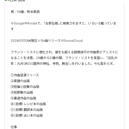
男／39歳／熊本県民

※GoogleやKindleで、「古家弘樹」と検索されますと、いろいろ載っていま
す

2026/07/30㈭現在♭154曲リリース※SoundCloud

フランツ・リストに感化され、彼をも超える超絶技巧の作曲家ピアニストに
なることを決意。29歳から31歳の間、フランツ・リストを見習い、「巡礼の
年：九州（約120箇所の神社、寺院、教会）」を行いました。今も変わらず。

①作曲音源リリース

②楽譜の出版

③短編小説集の出版

④短歌集の出版

⑤書道作品の出版

⑥（目標）レシピ本の出版

⑦（目標）翻訳本の出版

⑧（目標）占い本の出版

仕事
