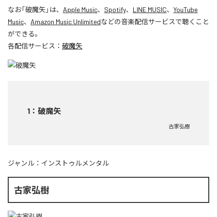
なお「
破魔矢
」は、
Apple Music
、
Spotify
、
LINE MUSIC
、
YouTube
Music
、
Amazon Music Unlimited
などの音楽配信サービスで聴くこと
ができる。
各配信サービス：
破魔矢
1
：
破魔矢
古家弘樹
ジャンル：
インストゥルメンタル
古家弘樹