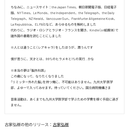
ちなみに、ニュースサイト：the Japan Times、朝日新聞電子版、日経電子
版、NYTimes、Le Monde、the Independent、the Telegraph、the Daily 
Telegraph、NZ Herald、Vancouver Sun、Frankfurter Allgemeine Kiosk、
La Repubblica、EL PAÍSなど、あらゆるものを解約しました

代わりに、ラジオ・ロシアとラジオ・フランスを聞き、Kindle（or紙媒体）で
諸外国の書籍を読むことにしました

※人とは違うこと（レアキャラ）をしたほうが、潤うんです

僕が思うに、天才とは、99%のヒラメキと1%の実行…かな

※本当の夢は「脳外科医」

この歳になって、なりたくなりました

「リミッター外れた脳」を持つ俺に、不可能はありません。九州大学 医学
部、よゆーで入ってみせます。待っていてください。国立病院機構さま

音楽活動は、あくまでも九州大学医学部で学ぶための学費を稼ぐ手段に過ぎ
ません。
古家弘樹
の他のリリース：
古家弘樹