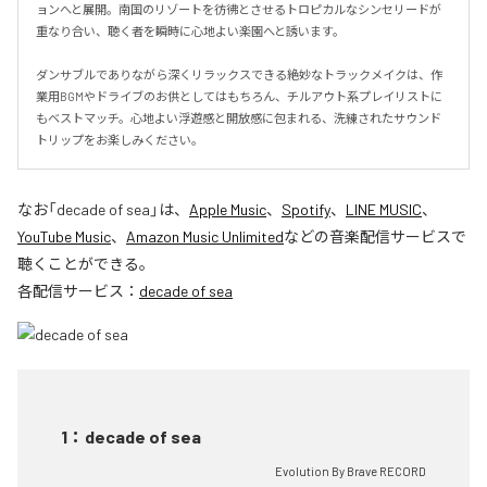
ョンへと展開。南国のリゾートを彷彿とさせるトロピカルなシンセリードが
重なり合い、聴く者を瞬時に心地よい楽園へと誘います。

ダンサブルでありながら深くリラックスできる絶妙なトラックメイクは、作
業用BGMやドライブのお供としてはもちろん、チルアウト系プレイリストに
もベストマッチ。心地よい浮遊感と開放感に包まれる、洗練されたサウンド
トリップをお楽しみください。
なお「
decade of sea
」は、
Apple Music
、
Spotify
、
LINE MUSIC
、
YouTube Music
、
Amazon Music Unlimited
などの音楽配信サービスで
聴くことができる。
各配信サービス：
decade of sea
1
：
decade of sea
Evolution By Brave RECORD