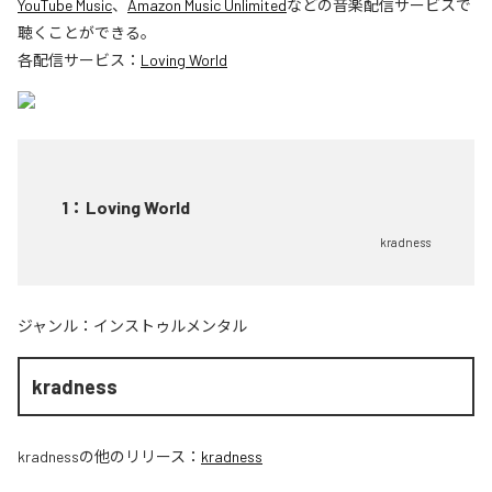
YouTube Music
、
Amazon Music Unlimited
などの音楽配信サービスで
聴くことができる。
各配信サービス：
Loving World
1
：
Loving World
kradness
ジャンル：
インストゥルメンタル
kradness
kradness
の他のリリース：
kradness