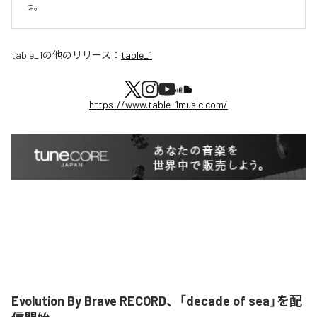
つ。
table_1
の他のリリース：
table_1
https://www.table-1music.com/
Evolution By Brave RECORD、「decade of sea」を配