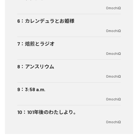
OmochiΩ
6
：
カレンデュラとお姫様
OmochiΩ
7
：
焙煎とラジオ
OmochiΩ
8
：
アンスリウム
OmochiΩ
9
：
3:58 a.m.
OmochiΩ
10
：
101年後のわたしより。
OmochiΩ