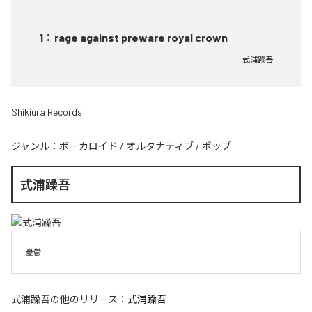
1
：
rage against preware royal crown
式浦躁吾
Shikiura Records
ジャンル：
ボーカロイド
/
オルタナティブ
/
ポップ
式浦躁吾
憂鬱
式浦躁吾
の他のリリース：
式浦躁吾