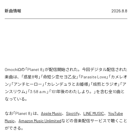
新曲情報
2026.8.8
OmochiΩの「Planet 8」が配信開始された。今回デジタル配信された
楽曲は、「惑星8号」「命短シ恋セヨ乙女」「Parasite Love」「カメレオ
ン」「アンチヒーロー」「カレンデュラとお姫様」「焙煎とラジオ」「ア
ンスリウム」「3:58 a.m.」「101年後のわたしより。」を含む全10曲と
なっている。
なお「
Planet 8
」は、
Apple Music
、
Spotify
、
LINE MUSIC
、
YouTube
Music
、
Amazon Music Unlimited
などの音楽配信サービスで聴くこと
ができる。