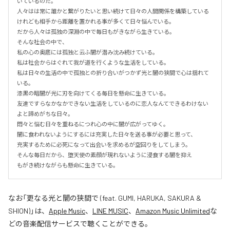
いているのだ。

人々はは常に誰かと繋がりたいと思い続けて日々の人間関係を構築している
けれども相手から距離を置かれる事が多くて日々悩んでいる。

だから人々は孤独の深淵の中で毎日もがきながら生きている。

そんな社会の中で、

私の心の奥底には孤独と云ふ闇が潜み沈み続けている。

私は社会からはぐれて我が道を行くような生活をしている。

私は日々の生活の中で孤独との折り合いがつかず光と闇の狭間で心は揺れて
いる。

漆黒の暗闇が光に刃を向けてくる毎日を懸命に生きている。

友達ですらなかなかできない生活をしているのに恋人なんてできるわけない
よと諦めがちな日々。

悶々と悩む日々を重ねるにつれ心の中に闇が広がってゆく。

闇に食われないようにするには充実した日々を送る事が必要と思って、

充実するために必死になって出会いを求めるが空回りをしてしまう。

そんな毎日だから、堕天使の素顔が現れないように浸食する闇を抑え

もがき続けながらも懸命に生きている。
なお「
更なる光と闇の狭間で (feat. GUMI, HARUKA, SAKURA &
SHION)
」は、
Apple Music
、
LINE MUSIC
、
Amazon Music Unlimited
な
どの音楽配信サービスで聴くことができる。