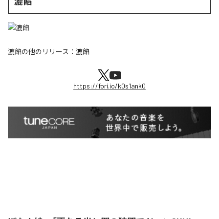
漉餡
漉餡
の他のリリース：
漉餡
https://fori.io/k0s1ank0