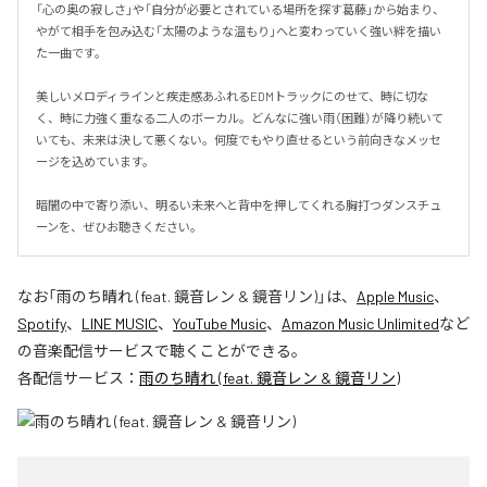
「心の奥の寂しさ」や「自分が必要とされている場所を探す葛藤」から始まり、
やがて相手を包み込む「太陽のような温もり」へと変わっていく強い絆を描い
た一曲です。

美しいメロディラインと疾走感あふれるEDMトラックにのせて、時に切な
く、時に力強く重なる二人のボーカル。どんなに強い雨（困難）が降り続いて
いても、未来は決して悪くない。何度でもやり直せるという前向きなメッセ
ージを込めています。

暗闇の中で寄り添い、明るい未来へと背中を押してくれる胸打つダンスチュ
ーンを、ぜひお聴きください。
なお「
雨のち晴れ (feat. 鏡音レン & 鏡音リン)
」は、
Apple Music
、
Spotify
、
LINE MUSIC
、
YouTube Music
、
Amazon Music Unlimited
など
の音楽配信サービスで聴くことができる。
各配信サービス：
雨のち晴れ (feat. 鏡音レン & 鏡音リン)