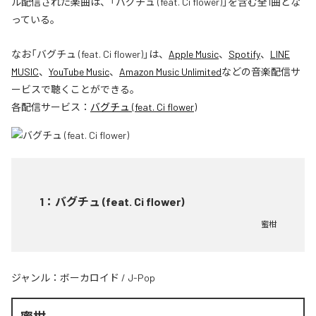
ル配信された楽曲は、「バグチュ (feat. Ci flower)」を含む全1曲とな
っている。
なお「
バグチュ (feat. Ci flower)
」は、
Apple Music
、
Spotify
、
LINE
MUSIC
、
YouTube Music
、
Amazon Music Unlimited
などの音楽配信サ
ービスで聴くことができる。
各配信サービス：
バグチュ (feat. Ci flower)
1
：
バグチュ (feat. Ci flower)
蜜柑
ジャンル：
ボーカロイド
/
J-Pop