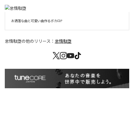
お洒落な曲と可愛い曲作るボカロP
怠惰駄堕
の他のリリース：
怠惰駄堕