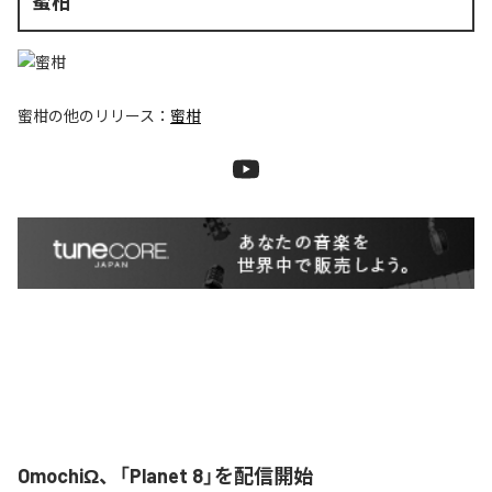
蜜柑
蜜柑
の他のリリース：
蜜柑
OmochiΩ、「Planet 8」を配信開始