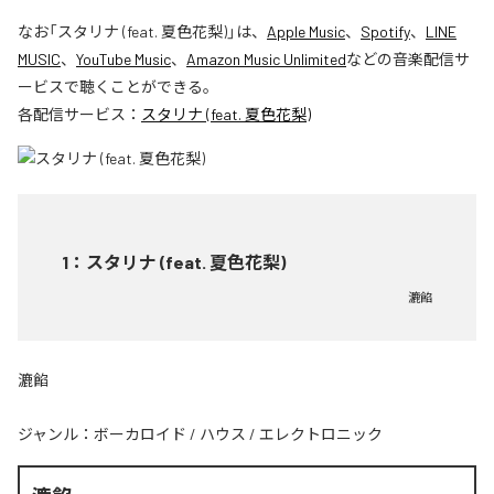
なお「
スタリナ (feat. 夏色花梨)
」は、
Apple Music
、
Spotify
、
LINE
MUSIC
、
YouTube Music
、
Amazon Music Unlimited
などの音楽配信サ
ービスで聴くことができる。
各配信サービス：
スタリナ (feat. 夏色花梨)
1
：
スタリナ (feat. 夏色花梨)
漉餡
漉餡
ジャンル：
ボーカロイド
/
ハウス
/
エレクトロニック