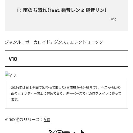
1
：
雨のち晴れ (feat. 鏡音レン & 鏡音リン)
V10
ジャンル：
ボーカロイド
/
ダンス
/
エレクトロニック
V10
2024年は日本全国でDJやってました（青森県から沖縄まで）。今年からは楽
曲のクオリティー向上に努めており、週一ペースでボカロをメインに作って
V10
の他のリリース：
V10