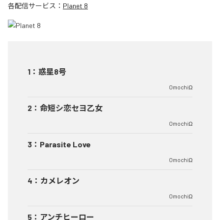
各配信サービス：
Planet 8
1
：
惑星8号
OmochiΩ
2
：
命短シ恋セヨ乙女
OmochiΩ
3
：
Parasite Love
OmochiΩ
4
：
カメレオン
OmochiΩ
5
：
アンチヒーロー