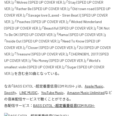
VER.)」「Wolves (SPED UP COVER VER.)」「Stay (SPED UP COVER
VER.)」「Rather Be (SPED UP COVER VER.)」「Old town road (SPED UP
COVER VER.)」「Savage love (Laxed - Siren Beat) [SPED UP COVER
VER.]」「Peaches (SPED UP COVER VER.)」「Wicked Wonderland
(SPED UP COVER VER.)」「Beautiful (SPED UP COVER VER.)」「OK Not
To Be OK (SPED UP COVER VER.)」「Mama (SPED UP COVER VER.)」
「Inside Out (SPED UP COVER VER.)」「Need To Know (SPED UP
COVER VER.)」「Closer (SPED UP COVER VER.)」「2U (SPED UP COVER
VER.)」「Treasure (SPED UP COVER VER.)」「CHERNOBYL 2017 (SPED
UP COVER VER.)」「No Money (SPED UP COVER VER.)」「World's
smallest violin (SPED UP COVER VER.)」「Sugar (SPED UP COVER
VER.)」を含む全30曲となっている。
なお「
BASS EXTOL -超定番重低音EDM RUSH-
」は、
Apple Music
、
Spotify
、
LINE MUSIC
、
YouTube Music
、
Amazon Music Unlimited
など
の音楽配信サービスで聴くことができる。
各配信サービス：
BASS EXTOL -超定番重低音EDM RUSH-