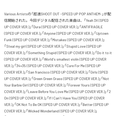
Various Artistsの「超速SHOOT OUT -SPEED UP POP ANTHEM-」が配
信開始された。今回デジタル配信された楽曲は、「Yeah 3X (SPED
UP COVER VER.)」「Dura (SPED UP COVER VER.)」「ANTIFRAGILE
(SPED UP COVER VER.)」「Anyone (SPED UP COVER VER.)」「Uptown
Funk (SPED UP COVER VER.)」「Mistakes (SPED UP COVER VER.)」
「Steal my girl (SPED UP COVER VER.)」「Stupid Love (SPED UP
COVER VER.)」「Something Stupid (SPED UP COVER VER.)」「Do it to it
(SPED UP COVER VER.)」「World's smallest violin (SPED UP COVER
VER.)」「34+35 (SPED UP COVER VER.)」「Cure For Me (SPED UP
COVER VER.)」「San francisco (SPED UP COVER VER.)」「Girls (SPED
UP COVER VER.)」「Green Green Grass (SPED UP COVER VER.)」「Not
Your Barbie Girl (SPED UP COVER VER.)」「Forever Yours (SPED UP
COVER VER.)」「Leave Before You Love Me (SPED UP COVER VER.)」「2
On (SPED UP COVER VER.)」「If I Can't Have You (SPED UP COVER
VER.)」「OK Not To Be OK (SPED UP COVER VER.)」「Better (SPED UP
COVER VER.)」「Wicked Wonderland (SPED UP COVER VER.)」