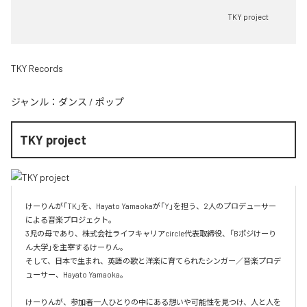
TKY project
TKY Records
ジャンル：
ダンス
/
ポップ
TKY project
けーりんが「TK」を、Hayato Yamaokaが「Y」を担う、2人のプロデューサー
による音楽プロジェクト。

3児の母であり、株式会社ライフキャリアcircle代表取締役、「Bポジけーり
ん大学」を主宰するけーりん。

そして、日本で生まれ、英語の歌と洋楽に育てられたシンガー／音楽プロデ
ューサー、Hayato Yamaoka。

けーりんが、参加者一人ひとりの中にある想いや可能性を見つけ、人と人を