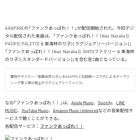
AAAPAREの「ファンクあっぱれ！！」が配信開始された。今回デジ
タル配信された楽曲は、「ファンクあっぱれ！！ (feat. Natalia D,
PACIFIC PALETTE & 東海林のり子) [ラグジュアリーバージョン]」
「ファンクあっぱれ！！ (feat. Natalia D, SHITOファミリー & 東海林
のり子) [スタンダードバージョン]」を含む全2曲となっている。
着物デザイナー・紫藤尚世ひきいるAAAPREと松田純一コラボによるテーマソ
ンング第３弾は極上のラグジュアリーファンク。
なお「
ファンクあっぱれ！！
」は、
Apple Music
、
Spotify
、
LINE
MUSIC
、
YouTube Music
、
Amazon Music Unlimited
などの音楽配信サ
ービスで聴くことができる。
各配信サービス：
ファンクあっぱれ！！