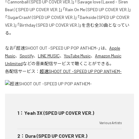
「Cannonball (SPED UP COVER VER.)」「Savage love (Laxed - Siren
Beat) [SPED UP COVER VER.]」「Rain On Me (SPED UP COVER VER.)」
「SugarCrash! (SPED UP COVER VER.)」「Darkside (SPED UP COVER
VER.)」「Birthday (SPED UP COVER VER.)」を含む全30曲となってい
る。
なお「
超速SHOOT OUT -SPEED UP POP ANTHEM-
」は、
Apple
Music
、
Spotify
、
LINE MUSIC
、
YouTube Music
、
Amazon Music
Unlimited
などの音楽配信サービスで聴くことができる。
各配信サービス：
超速SHOOT OUT -SPEED UP POP ANTHEM-
1
：
Yeah 3X (SPED UP COVER VER.)
Various Artists
2
：
Dura (SPED UP COVER VER.)