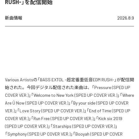
RUSH-」を配信開始
新曲情報
2026.8.9
Various Artistsの「BASS EXTOL -超定番重低音EDM RUSH-」が配信開
始された。今回デジタル配信された楽曲は、「Pressure (SPED UP
COVER VER.)」「Welcome to New York (SPED UP COVER VER.)」「Where
Are Ü Now (SPED UP COVER VER.)」「By your side (SPED UP COVER
VER.)」「Love Story (SPED UP COVER VER.)」「End of Time (SPED UP
COVER VER.)」「Run Free (SPED UP COVER VER.)」「Kick six 2019
(SPED UP COVER VER.)」「Starships (SPED UP COVER VER.)」
「Symphony (SPED UP COVER VER.)」「Booyah (SPED UP COVER