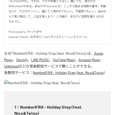
「Number6158」。それは、ただの年齢じゃない。誰にでも、自分だけ
の“Number”がある。あなたの“Number”は、ここから始まる物語の番号。年齢
なんて、ただのナンバー。誰にどう思われてもいい。不器用でもいい。悩みな
んて笑い飛ばして、人生を楽しもう！この曲が、あなたに笑顔を届けられま
すように。

Photography: チハラダPR

Special Thanks: 大坪洋三 / LINO ボイストレーニングスクール
なお「
Number6158 - Holiday Step (feat. Nico&Tetsu)
」は、
Apple
Music
、
Spotify
、
LINE MUSIC
、
YouTube Music
、
Amazon Music
Unlimited
などの音楽配信サービスで聴くことができる。
各配信サービス：
Number6158 - Holiday Step (feat. Nico&Tetsu)
1
：
Number6158 - Holiday Step (feat.
Nico&Tetsu)