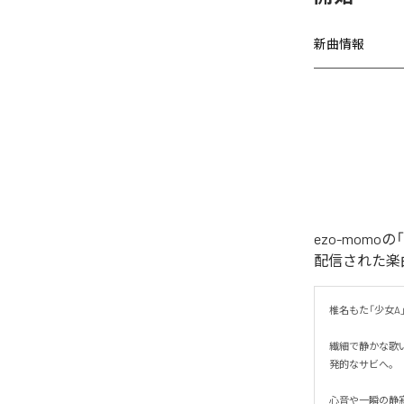
新曲情報
ezo-momoの
配信された楽曲は、
椎名もた「少女A」を
繊細で静かな歌
発的なサビへ。

心音や一瞬の静