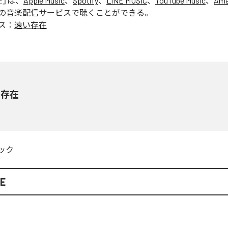
在
」は、
Apple Music
、
Spotify
、
LINE MUSIC
、
YouTube Music
、
Ama
の音楽配信サービスで聴くことができる。
ス：
遠い存在
い存在
ック
KE