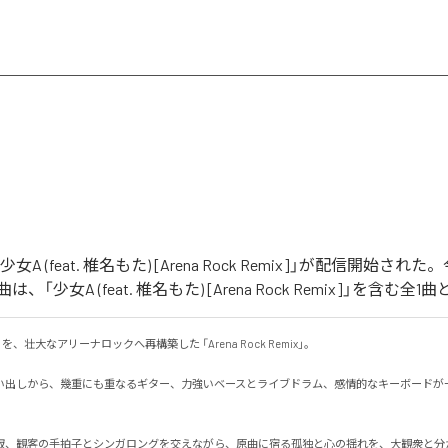
「少女A (feat. 椎名もた) [Arena Rock Remix]」が配信開始さ
「少女A (feat. 椎名もた) [Arena Rock Remix]」を含む
、壮大なアリーナロックへ再構築した 「Arena Rock Remix」。

い出しから、幾重にも重なるギター、力強いベースとライブドラム、感情的なキーボードが
寂、観客の手拍子とシンガロングを交えながら、原曲に宿る孤独と心の揺れを、大観衆と分