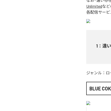
なお「
遠い存
Unlimited
など
各配信サービ
1
：
遠
ジャンル：
ロ
BLUE CO