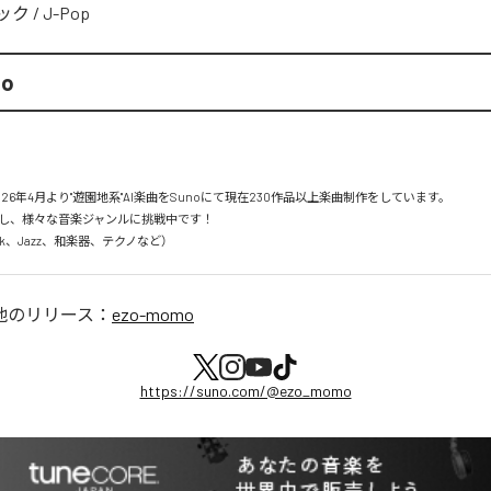
ック
/
J-Pop
mo
26年4月より"遊園地系"AI楽曲をSunoにて現在230作品以上楽曲制作をしています。

し、様々な音楽ジャンルに挑戦中です！

Rock、Jazz、和楽器、テクノなど）
他のリリース：
ezo-momo
https://suno.com/@ezo_momo