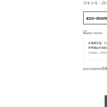
ジャンル：
ロ
ezo-mo
北海道在住。20
世界進出を目指
（J-pop、J-
ezo-momo
の