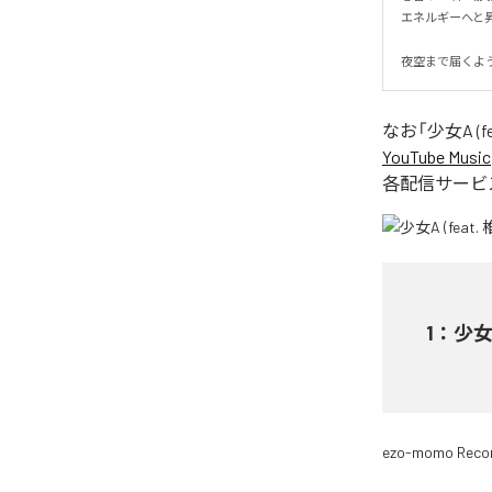
エネルギーへと昇華
夜空まで届くよ
なお「
少女A (fe
YouTube Music
各配信サービ
1
：
少女A
ezo-momo Reco