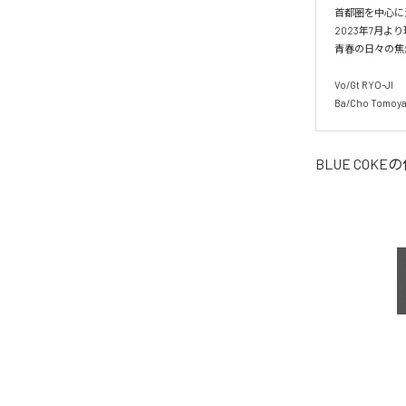
首都圏を中心に活
2023年7月よ
青春の日々の焦
Vo/Gt RYO-JI

Ba/Cho Tomoy
BLUE COKE
の