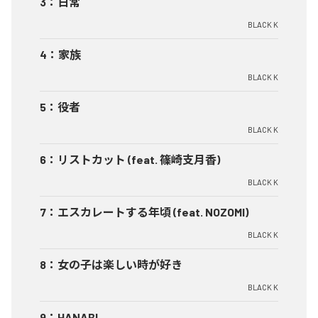
3
：
日常
BLACK K
4
：
家族
BLACK K
5
：
役者
BLACK K
6
：
リストカット (feat. 篠崎支月香)
BLACK K
7
：
エスカレートする年頃 (feat. NOZOMI)
BLACK K
8
：
女の子は楽しい時が好き
BLACK K
9
：
HANABI