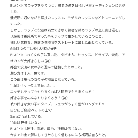
BLACK K でラップをやりつつ、役者の道を目指し見事オーディションに合格
した。

養成所に通いながら演技のレッスン、モデルのレッスンなどトレーニングし
ていた。

しかし、ラップと役者は両立できなく役者を諦めラップの道に突き進む。

現在彼は養成所で習った事をラップで生かしているとのこと。

悔しい気持ち、感謝の気持ちをストレートに出した曲となっている。

9曲目 女の子は楽しい時が好き

BLACK Kいわく女の子は買い物、タピオカ、セックス、ドライブ、焼肉、ア
オカンが大好きらしい（笑）

都会で沢山の女の子と遊んで経験したとのこと。

遊び方は十人十色です。

この曲は現代の女の子の物語となっている。

11曲目 ベットの上で feat Sana

エッチもラップもやりまくれば人間誰でもうまくなる！

好きな事をみんなやりまくろう！（笑）

彼の好きな女の子のタイプ、フェラがうまく髪がロングでドМ!!

自分にご褒美"ベットの上で"

Sanaがfeatしている。

14曲目 神様はいない

BLACK Kは神社、宗教、政治、神様は信じない。

今までお金で解決してきたらしく信じるのは＄福沢諭吉＄だけ。
