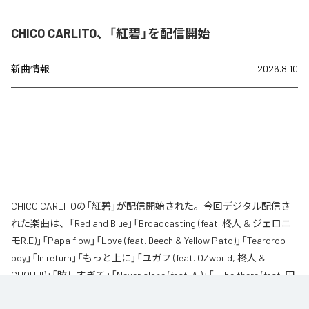
CHICO CARLITO、「紅碧」を配信開始
新曲情報
2026.8.10
CHICO CARLITOの「紅碧」が配信開始された。今回デジタル配信さ
れた楽曲は、「Red and Blue」「Broadcasting (feat. 柊人 & ジェロニ
モR.E)」「Papa flow」「Love (feat. Deech & Yellow Pato)」「Teardrop
boy」「In return」「もっと上に」「ユガフ (feat. OZworld, 柊人 &
CHOUJI)」「眩しすぎて」「Never alone (feat. AI)」「I'll be there (feat. 田
我流)」を含む全11曲となっている。