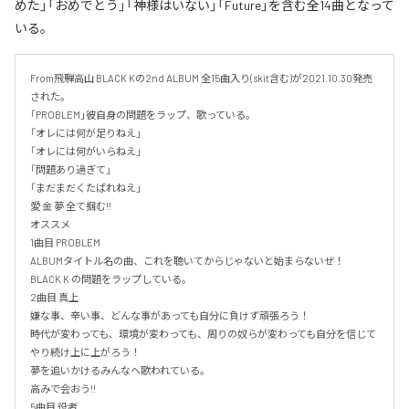
めた」「おめでとう」「神様はいない」「Future」を含む全14曲となって
いる。
From飛騨高山 BLACK Kの2nd ALBUM 全15曲入り(skit含む)が2021.10.30発売
された。

「PROBLEM」彼自身の問題をラップ、歌っている。

「オレには何が足りねえ」

「オレには何がいらねえ」

「問題あり過ぎて」

「まだまだくたばれねえ」

愛 金 夢 全て掴む!!

オススメ

1曲目 PROBLEM

ALBUMタイトル名の曲、これを聴いてからじゃないと始まらないぜ！

BLACK K の問題をラップしている。

2曲目 真上

嫌な事、辛い事、どんな事があっても自分に負けず頑張ろう！

時代が変わっても、環境が変わっても、周りの奴らが変わっても自分を信じて
やり続け上に上がろう！

夢を追いかけるみんなへ歌われている。

高みで会おう!!

5曲目 役者
