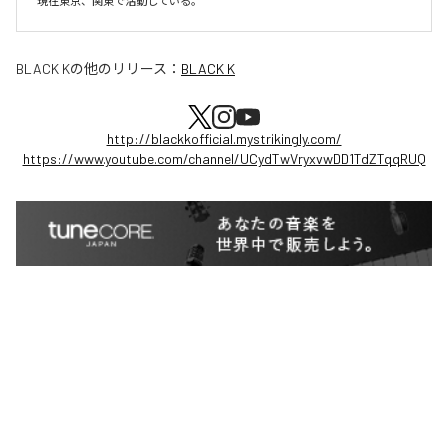
現在東京、関東で活動している。
BLACK K
の他のリリース：
BLACK K
http://blackkofficial.mystrikingly.com/
https://www.youtube.com/channel/UCydTwVryxvwDD1TdZTqqRUQ