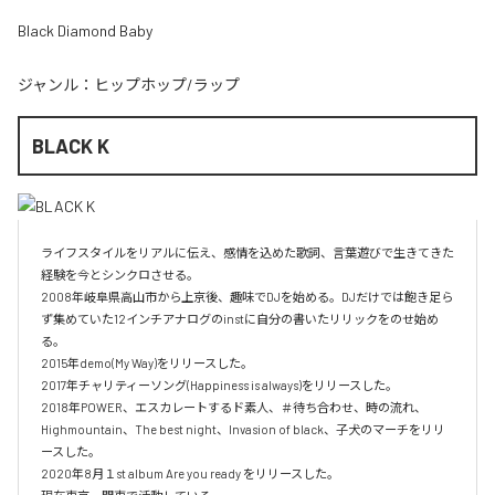
Black Diamond Baby
ジャンル：
ヒップホップ/ラップ
BLACK K
ライフスタイルをリアルに伝え、感情を込めた歌詞、言葉遊びで生きてきた
経験を今とシンクロさせる。

2008年岐阜県高山市から上京後、趣味でDJを始める。DJだけでは飽き足ら
ず集めていた12インチアナログのinstに自分の書いたリリックをのせ始め
る。

2015年demo(My Way)をリリースした。

2017年チャリティーソング(Happiness is always)をリリースした。

2018年POWER、エスカレートするド素人、＃待ち合わせ、時の流れ、
Highmountain、The best night、Invasion of black、子犬のマーチをリリ
ースした。

2020年8月１st album Are you ready をリリースした。
