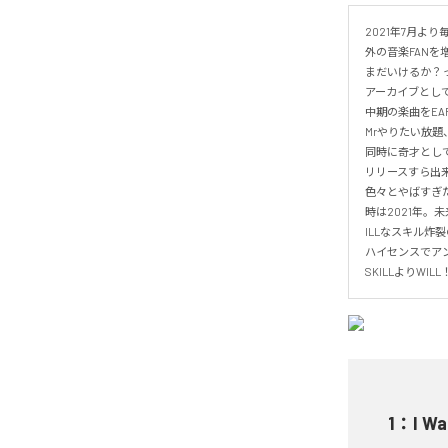
2021年7月よ
外の音楽FANを
まだいけるか？っ
アーカイブとして
中期の楽曲をEARL
Mrやりたい放題
同時に奇才として
リリースすら出来
色々とやばすぎた
時は2021年。
ILLなスキル炸裂
ハイセンスでアン
SKILLよりWILL
1
：
I Wa