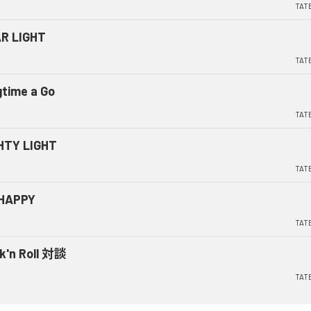
TAT
R LIGHT
TAT
gtime a Go
TAT
HTY LIGHT
TAT
HAPPY
TAT
k'n Roll 対談
TAT