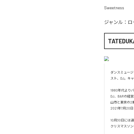
Sweetness
ジャンル：
ロ
TATEDUK
ダンスミュージ
スト、DJ。キャ
1980年代よ
DJ、BARの
山市と東京の2拠
2021年7月20日『
10月30日には過
クリスマスソング『Ch