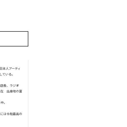
日本人アーティ
いる。

ス店長、ラジオ
現在　出身地の富
。

20日には令和最高の