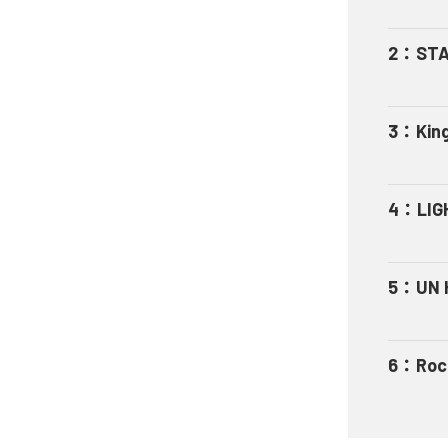
2
：
STA
3
：
Kin
4
：
LIG
5
：
UN 
6
：
Roc