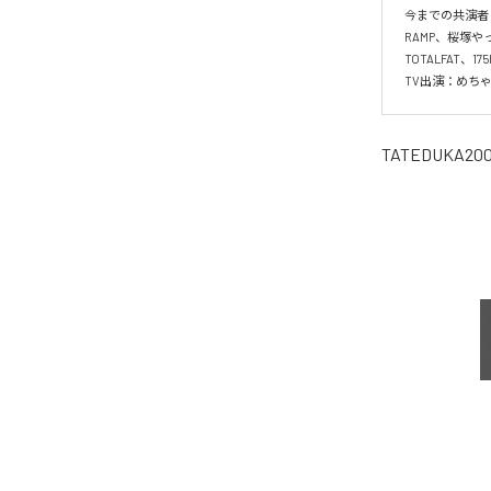
今までの共演者（順
RAMP、桜塚
TOTALFAT、1
TV出演：めちゃ
TATEDUKA20