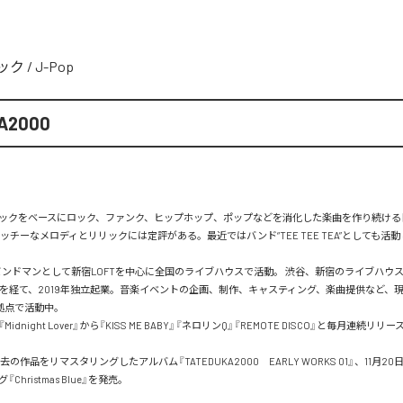
ック
/
J-Pop
A2000
ックをベースにロック、ファンク、ヒップホップ、ポップなどを消化した楽曲を作り続ける
ッチーなメロディとリリックには定評がある。最近ではバンド“TEE TEE TEA”としても活動して
りバンドマンとして新宿LOFTを中心に全国のライブハウスで活動。 渋谷、新宿のライブハウ
経営を経て、2019年独立起業。音楽イベントの企画、制作、キャスティング、楽曲提供など、
点で活動中。

Midnight Lover』から『KISS ME BABY』『ネロリンQ』『REMOTE DISCO』と毎月連続リリース中
去の作品をリマスタリングしたアルバム『TATEDUKA2000　EARLY WORKS 01』、11月
ristmas Blue』を発売。
