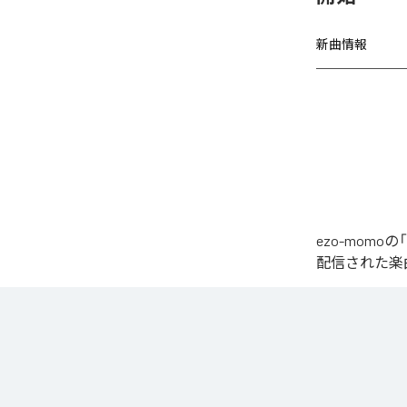
新曲情報
ezo-momoの
配信された楽曲は、
椎名もた「少女A」を
繊細で静かな歌
発的なサビへ。

心音や一瞬の静