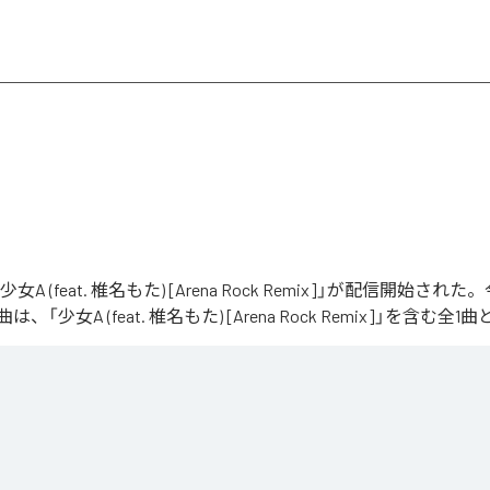
「少女A (feat. 椎名もた) [Arena Rock Remix]」が配信開始さ
「少女A (feat. 椎名もた) [Arena Rock Remix]」を含む
、壮大なアリーナロックへ再構築した 「Arena Rock Remix」。

い出しから、幾重にも重なるギター、力強いベースとライブドラム、感情的なキーボードが
寂、観客の手拍子とシンガロングを交えながら、原曲に宿る孤独と心の揺れを、大観衆と分