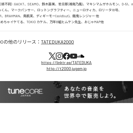
不同）:GACKT、SEAMO、鈴木亜美、若旦那(湘南乃風)、マキシマムザホルモン、D-51、miso
やっくん、マークパンサー、ロットングラフティー、ニューロティカ、ロリータ18号、

75R、BRAHMAN、鳥肌実、ディギーモー(sold'out)、餓鬼レンジャー 他

めちゃイケてる、TOKIO カケル、万年B組ヒムケン先生、おじゃMAP他
00
の他のリリース：
TATEDUKA2000
https://linktr.ee/TATEDUKA
http://t2000.jugem.jp