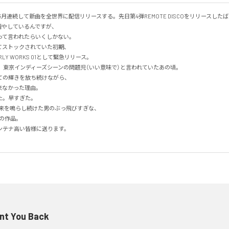
り毎月連続して新曲を全世界に配信リリースする。先日第4弾REMOTE DISCOをリリースした
増やしているんですが、

て言われたらいくしかない。

ストックされていた初期、

Y WORKS 01として緊急リリース。

、東京インディーズシーンの問題児（いい意味で）と言われていたあの頃。

の輝きを放ち続けながら、

なかった理由。

。早すぎた。

未来を鳴らし続けた男のぶっ飛びすぎな、

の作品。

テナ高い皆様に送ります。

！
nt You Back