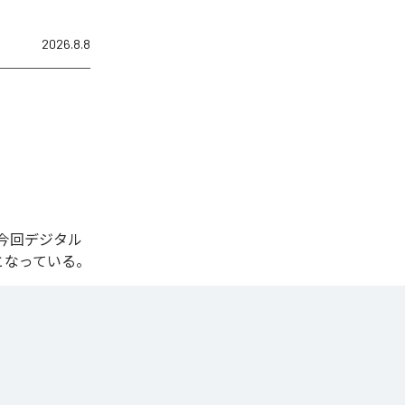
2026.8.8
れた。今回デジタル
全1曲となっている。
一気に広がる爆
かち合う希望の