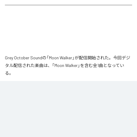
Grey October Soundの「Moon Walker」が配信開始された。今回デジ
タル配信された楽曲は、「Moon Walker」を含む全1曲となってい
る。
月の近くをゆっくりと歩いているような、静かで少し不思議な情景から生ま
れた作品です。大きな月が浮かぶ夜、その光のそばをゆっくりと進んでい
く。足取りは軽く、まるで僅かに浮かびながら歩いているような感覚。サウ
ンドの中心となるのは、柔らかなエレクトリックピアノの旋律です。落ち着
いたビートの上で穏やかに流れるメロディに、ギターの音色が静かに重な
り、深みのあるムーディな空気を作り出しています。旋律とリズムが自然に
繰り返されながら、ゆっくりと時間が流れていきます。エレクトリックピア
ノの柔らかな響きと、さりげなく加わるギターの余韻。それらを支える落ち