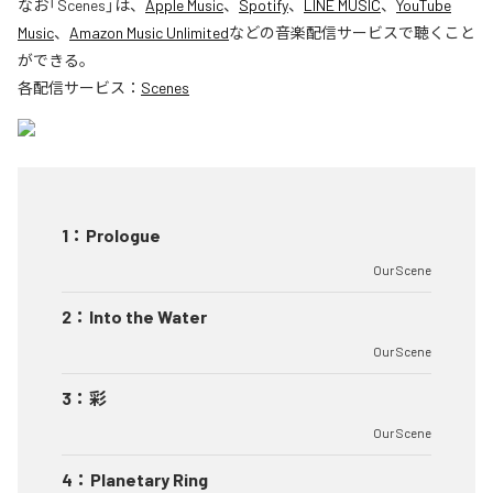
なお「
Scenes
」は、
Apple Music
、
Spotify
、
LINE MUSIC
、
YouTube
Music
、
Amazon Music Unlimited
などの音楽配信サービスで聴くこと
ができる。
各配信サービス：
Scenes
1
：
Prologue
Our Scene
2
：
Into the Water
Our Scene
3
：
彩
Our Scene
4
：
Planetary Ring