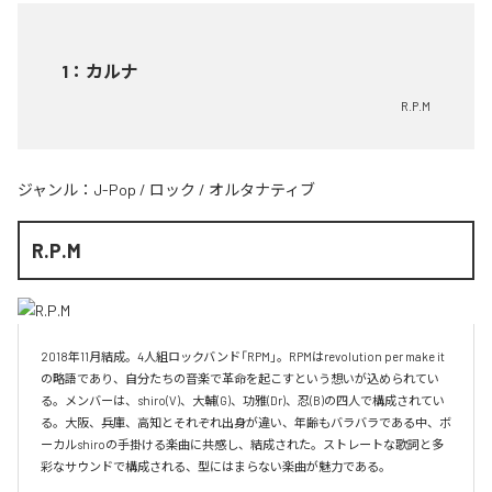
1
：
カルナ
R.P.M
ジャンル：
J-Pop
/
ロック
/
オルタナティブ
R.P.M
2018年11月結成。4人組ロックバンド「RPM」。RPMはrevolution per make it
の略語であり、自分たちの音楽で革命を起こすという想いが込められてい
る。メンバーは、shiro(V)、大輔(G)、功雅(Dr)、忍(B)の四人で構成されてい
る。大阪、兵庫、高知とそれぞれ出身が違い、年齢もバラバラである中、ボ
ーカルshiroの手掛ける楽曲に共感し、結成された。ストレートな歌詞と多
彩なサウンドで構成される、型にはまらない楽曲が魅力である。