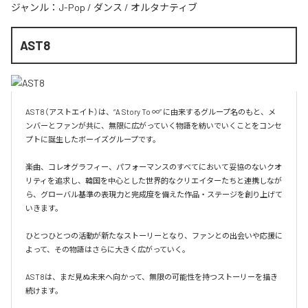
ジャンル：
J-Pop
/
ダンス
/
オルタナティブ
AST8
AST8（アストエイト）は、“A Story To ∞” に由来するグループ名のもと、メ
ンバーとファンが共に、無限に広がっていく物語を紡いでいくことをコンセ
プトに誕生したボーイズグループです。

楽曲、コレオグラフィー、パフォーマンスのすべてにおいて妥協のないクオ
リティを追求し、韓国を中心とした世界的なクリエイターたちと連携しなが
ら、グローバル基準の表現力と完成度を備えた作品・ステージを創り上げて
いきます。

ひとつひとつの活動が新たなストーリーとなり、ファンとの出会いや応援に
よって、その物語はさらに大きく広がっていく。

AST8は、まだ見ぬ未来へ向かって、無限の可能性を持つストーリーを描き
続けます。