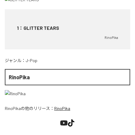
1
：
GLITTER TEARS
RinoPika
ジャンル：
J-Pop
RinoPika
RinoPika
の他のリリース：
RinoPika