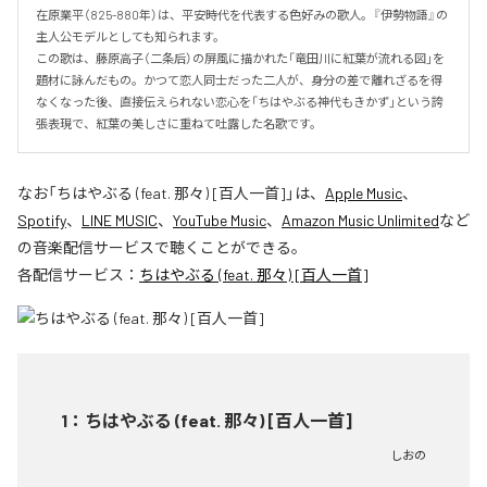
在原業平（825-880年）は、平安時代を代表する色好みの歌人。『伊勢物語』の
主人公モデルとしても知られます。

この歌は、藤原高子（二条后）の屏風に描かれた「竜田川に紅葉が流れる図」を
題材に詠んだもの。かつて恋人同士だった二人が、身分の差で離れざるを得
なくなった後、直接伝えられない恋心を「ちはやぶる神代もきかず」という誇
張表現で、紅葉の美しさに重ねて吐露した名歌です。
なお「
ちはやぶる (feat. 那々) [百人一首]
」は、
Apple Music
、
Spotify
、
LINE MUSIC
、
YouTube Music
、
Amazon Music Unlimited
など
の音楽配信サービスで聴くことができる。
各配信サービス：
ちはやぶる (feat. 那々) [百人一首]
1
：
ちはやぶる (feat. 那々) [百人一首]
しおの