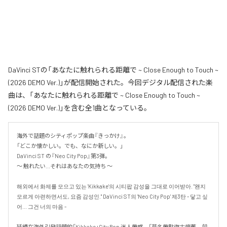
DaVinci STの「あなたに触れられる距離で ~ Close Enough to Touch ~
(2026 DEMO Ver.)」が配信開始された。今回デジタル配信された楽
曲は、「あなたに触れられる距離で ~ Close Enough to Touch ~
(2026 DEMO Ver.)」を含む全1曲となっている。
海外で話題のシティポップ楽曲『きっかけ』。

「どこか懐かしい。でも、なにか新しい。」

DaVinci ST の『Neo City Pop』第3弾。

〜 触れたい...それはあなたの気持ち 〜

해외에서 화제를 모으고 있는 'Kikkake'의 시티팝 감성을 그대로 이어받아. "왠지 
모르게 아련하면서도, 요즘 감성인." DaVinci ST의 'Neo City Pop' 제3탄 - 닿고 싶
어... 그건 너의 마음 -

延續在海外引發話題的「Kikkake」City Pop 迷人帶感。「莫名帶點復古懷舊，卻