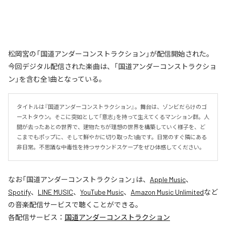
松岡宮の「国道アンダーコンストラクション」が配信開始された。
今回デジタル配信された楽曲は、「国道アンダーコンストラクショ
ン」を含む全1曲となっている。
タイトルは『国道アンダーコンストラクション』。舞台は、ゾンビだらけのゴ
ーストタウン。そこに突如として「意志」を持って生えてくるマンション群。人
間が去ったあとの世界で、建物たちが理想の世界を構築していく様子を、ど
こまでもポップに、そして鮮やかに切り取った1曲です。日常のすぐ隣にある
非日常。不思議な中毒性を持つサウンドスケープをぜひ体感してください。
なお「
国道アンダーコンストラクション
」は、
Apple Music
、
Spotify
、
LINE MUSIC
、
YouTube Music
、
Amazon Music Unlimited
など
の音楽配信サービスで聴くことができる。
各配信サービス：
国道アンダーコンストラクション