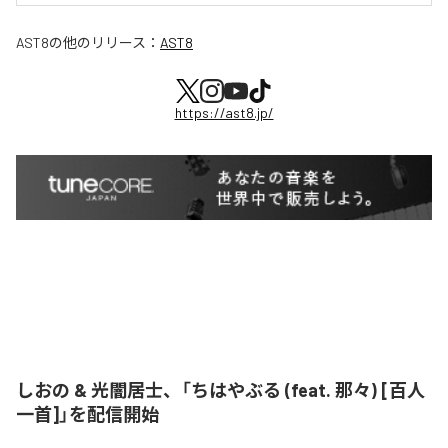
AST8
の他のリリース：
AST8
https://ast8.jp/
しおの & 光闇居士、「ちはやぶる (feat. 那々) [百人
一首]」を配信開始