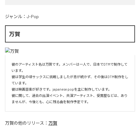
ジャンル：
J-Pop
万賀
彼のアーティスト名は万賀です。メンバーは一人で、日本でDTMで制作して
います。

彼は学生の頃サックスに挑戦しましたが息が続かず、その後はDTM制作をし
ています。

彼は映画音楽が好きです。japanese popを主に制作しています。

彼に関して、過去の出演イベント、共演アーティスト、受賞歴などは、あり
ませんが、今後とも、心に残る曲を制作予定です。
万賀
の他のリリース：
万賀