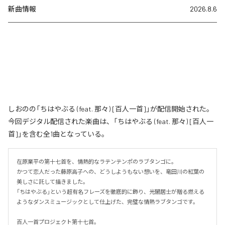
新曲情報
2026.8.6
しおのの「ちはやぶる (feat. 那々) [百人一首]」が配信開始された。
今回デジタル配信された楽曲は、「ちはやぶる (feat. 那々) [百人一
首]」を含む全1曲となっている。
在原業平の第十七首を、情熱的なラテンテンポのラブタンゴに。

かつて恋人だった藤原高子への、どうしようもない想いを、竜田川の紅葉の
美しさに託して描きました。

「ちはやぶる」という超有名フレーズを徹底的に飾り、光闇居士が贈る燃える
ようなダンスミュージックとして仕上げた、完璧な情熱ラブタンゴです。

百人一首プロジェクト第十七首。
