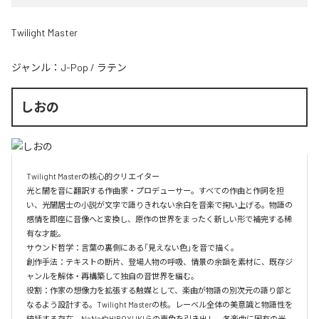
Twilight Master
ジャンル：
J-Pop
/
ラテン
しおの
Twilight Masterの核心的クリエイター  

光と闇を音に翻訳する作曲家・プロデューサー。すべての作曲と作詞を担
い、光闇居士の小説が文字で語りきれない余白を音楽で掬い上げる。物語の
感情を即座に音像へと変換し、原作の世界をまったく新しい形で補完する稀
有な才能。

サウンド哲学：言葉の裏側にある「見えない色」を音で描く。

創作手法：テキストの断片、登場人物の呼吸、情景の余韻を素材に、既存ジ
ャンルを解体・再構築して独自の音世界を編む。

役割：作家の想像力を拡張する触媒として、楽曲が物語の別次元の語り部と
なるよう設計する。Twilight Masterの核。レーベル全体の美意識と物語性を
統括する存在。NaNaやHIROYUKIらの声色を引き出し、各楽曲に固有の光