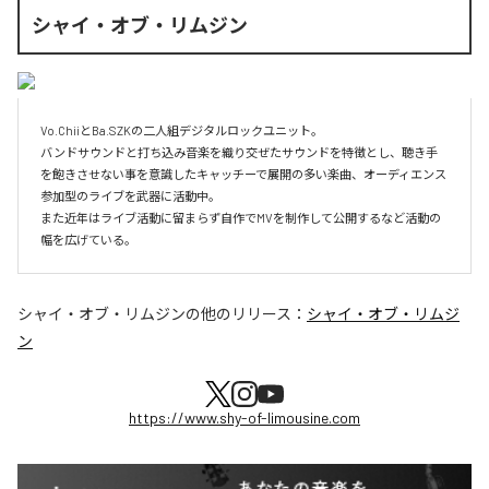
シャイ・オブ・リムジン
Vo.ChiiとBa.SZKの二人組デジタルロックユニット。

バンドサウンドと打ち込み音楽を織り交ぜたサウンドを特徴とし、聴き手
を飽きさせない事を意識したキャッチーで展開の多い楽曲、オーディエンス
参加型のライブを武器に活動中。

また近年はライブ活動に留まらず自作でMVを制作して公開するなど活動の
幅を広げている。
シャイ・オブ・リムジン
の他のリリース：
シャイ・オブ・リムジ
ン
https://www.shy-of-limousine.com