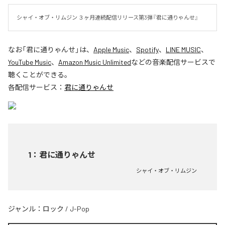
シャイ・オブ・リムジン ３ヶ月連続配信リリース第3弾『君に通りゃんせ』
なお「
君に通りゃんせ
」は、
Apple Music
、
Spotify
、
LINE MUSIC
、
YouTube Music
、
Amazon Music Unlimited
などの音楽配信サービスで
聴くことができる。
各配信サービス：
君に通りゃんせ
1
：
君に通りゃんせ
シャイ・オブ・リムジン
ジャンル：
ロック
/
J-Pop