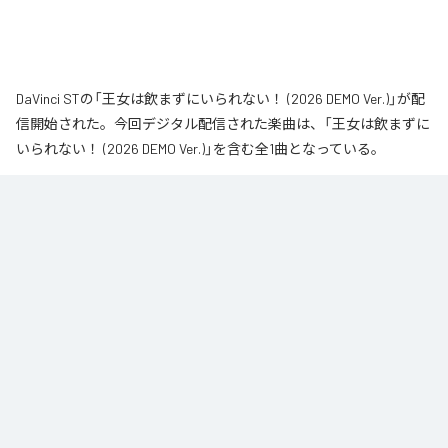
DaVinci STの「王女は飲まずにいられない！ (2026 DEMO Ver.)」が配
信開始された。今回デジタル配信された楽曲は、「王女は飲まずに
いられない！ (2026 DEMO Ver.)」を含む全1曲となっている。
なお「
王女は飲まずにいられない！ (2026 DEMO Ver.)
」は、
Apple
Music
、
Spotify
、
LINE MUSIC
、
YouTube Music
、
Amazon Music
Unlimited
などの音楽配信サービスで聴くことができる。
各配信サービス：
王女は飲まずにいられない！ (2026 DEMO Ver.)
1
：
王女は飲まずにいられない！ (2026 DEMO
Ver.)