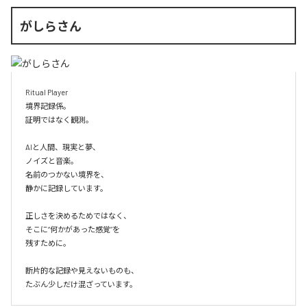
がしらさん
Ritual Player

境界記録係。

証明ではなく観測。

AIと人間、現実と夢、

ノイズと音楽。

名前のつかない境界を、

静かに記録しています。

正しさを決めるためではなく、

そこに“何かがあった感覚”を

残すために。

断片的な記録や見えないものも、

たぶん少しだけ混ざっています。