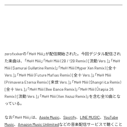
zerofxxkerの「Ħełł Miiii」が配信開始された。今回デジタル配信され
た楽曲は、「Ħełł Miiii」「Ħełł Miiii (2B / !2B Remix) [流動 Vers.]」「Ħełł
Miiii ($amurai Guilløtine Remix)」「Ħełł Miiii (Ħyper Xen Remix) [全十
Vers.]」「Ħełł Miiii (Future Mafias Remix) [全十 Vers.]」「Ħełł Miiii
(Primavera Eterna Remix) [来世 Vers.]」「Ħełł Miiii ($hangri Ła Remix)
[全十 Vers.]」「Ħełł Miiii (8ee Ðance Remix)」「Ħełł Miiii (Ůtøpia 26
Remix) [流動 Vers.]」「Ħełł Miiii (Xen Xezuz Remix)」を含む全10曲とな
っている。
なお「
Ħełł Miiii
」は、
Apple Music
、
Spotify
、
LINE MUSIC
、
YouTube
Music
、
Amazon Music Unlimited
などの音楽配信サービスで聴くこと