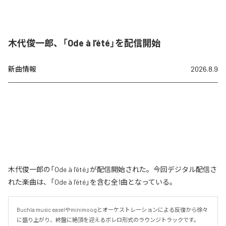
木代俊一郎、「Ode à l’été」を配信開始
新曲情報
2026.8.9
木代俊一郎の「Ode à l’été」が配信開始された。今回デジタル配信さ
れた楽曲は、「Ode à l’été」を含む全1曲となっている。
Buchla music easelやminimoogとオーケストレーションによる反復から徐々
に盛り上がり、終盤に絶頂を迎えるボレロ形式のラウンジトラックです。