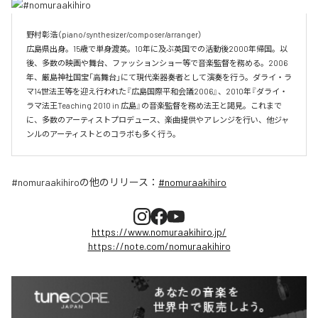
野村彰浩（piano/synthesizer/composer/arranger）

広島県出身。15歳で単身渡英。10年に及ぶ英国での活動後2000年帰国。以
後、多数の映画や舞台、ファッションショー等で音楽監督を務める。2006
年、厳島神社国宝「高舞台」にて現代楽器奏者として演奏を行う。ダライ・ラ
マ14世法王等を迎え行われた『広島国際平和会議2006』、2010年『ダライ・
ラマ法王Teaching 2010 in 広島』の音楽監督を務め法王と謁見。これまで
に、多数のアーティストプロデュース、楽曲提供やアレンジを行い、他ジャ
ンルのアーティストとのコラボも多く行う。
#nomuraakihiro
の他のリリース：
#nomuraakihiro
https://www.nomuraakihiro.jp/
https://note.com/nomuraakihiro