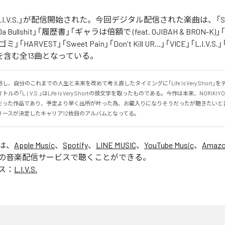
の「L.I.V.S.」が配信開始された。今回デジタル配信された楽曲は、「Sinn
 Da Bullshit」「履歴書」「ギャラは倍額で (feat. OJIBAH & BRON-K)」「
「ゴミ」「HARVEST」「Sweet Pain」「Don't Kill UR...」「VICE」「L.I
を含む全13曲となっている。
、自分のこれまでの人生と未来を改めて考え直したタイミングに「Life Is Very Short」
の「L.I.V.S.」はLife Is Very Shortの頭文字を取ったものである。今作は本来、NORIK
だった作品であり、予定より早く出所が叶った為、お蔵入りになりそうだったが聴きたいと
リースが決定したキャリア12枚目のアルバムとなってる。
」は、
Apple Music
、
Spotify
、
LINE MUSIC
、
YouTube Music
、
Amazo
の音楽配信サービスで聴くことができる。
ス：
L.I.V.S.