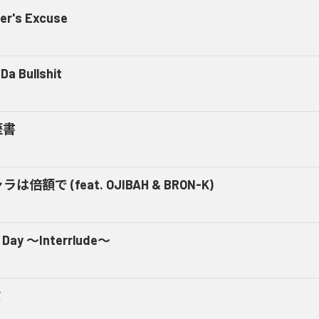
er's Excuse
Da Bullshit
歴書
ラは倍額で (feat. OJIBAH & BRON-K)
 Day ～Interrlude～
ミ