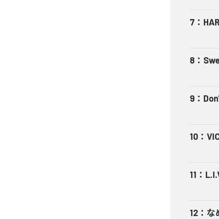
7
：
HA
8
：
Swe
9
：
Don'
10
：
VI
11
：
L.I.
12
：
な