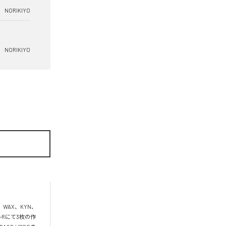
NORIKIYO
NORIKIYO
、WAX、KYN、
D-Rにて3枚の作