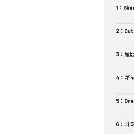
1
：
Sinn
2
：
Cut 
3
：
履
4
：
ギャ
5
：
One
6
：
ゴ