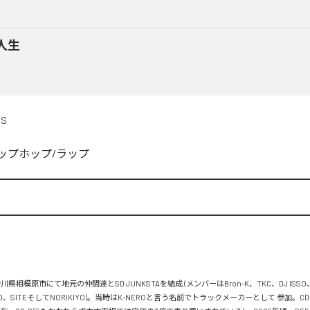
人生
DS
ップホップ/ラップ


川県相模原市にて地元の仲間達とSD JUNKSTAを結成 (メンバーはBron-K、TKC、DJ ISSO
FLO、SITEそしてNORIKIYO)。当時はK-NEROと言う名前でトラックメーカーとして 参加。C