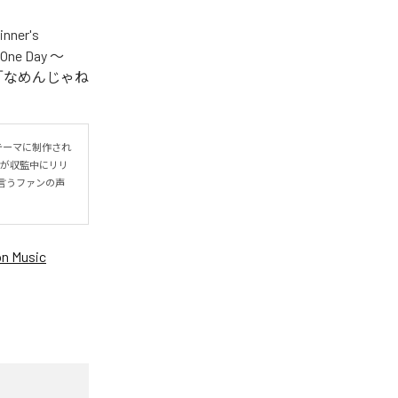
er's
One Day ～
.V.S.」「なめんじゃね
をテーマに制作され
IYOが収監中にリリ
言うファンの声
n Music