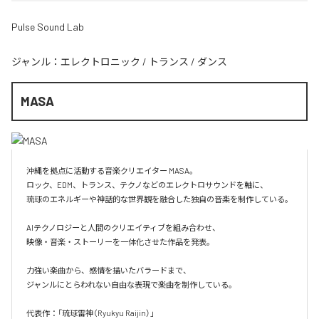
Pulse Sound Lab
ジャンル：
エレクトロニック
/
トランス
/
ダンス
MASA
沖縄を拠点に活動する音楽クリエイター MASA。

ロック、EDM、トランス、テクノなどのエレクトロサウンドを軸に、

琉球のエネルギーや神話的な世界観を融合した独自の音楽を制作している。

AIテクノロジーと人間のクリエイティブを組み合わせ、

映像・音楽・ストーリーを一体化させた作品を発表。

力強い楽曲から、感情を描いたバラードまで、

ジャンルにとらわれない自由な表現で楽曲を制作している。

代表作：「琉球雷神（Ryukyu Raijin）」