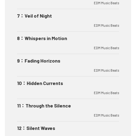
EDM Music Beats
7
：
Veil of Night
EDM Music Beats
8
：
Whispers in Motion
EDM Music Beats
9
：
Fading Horizons
EDM Music Beats
10
：
Hidden Currents
EDM Music Beats
11
：
Through the Silence
EDM Music Beats
12
：
Silent Waves