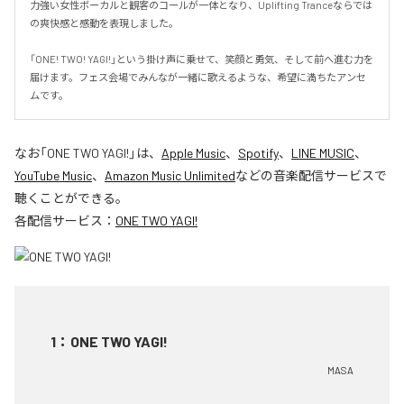
力強い女性ボーカルと観客のコールが一体となり、Uplifting Tranceならでは
の爽快感と感動を表現しました。

「ONE! TWO! YAGI!」という掛け声に乗せて、笑顔と勇気、そして前へ進む力を
届けます。フェス会場でみんなが一緒に歌えるような、希望に満ちたアンセ
ムです。
なお「
ONE TWO YAGI!
」は、
Apple Music
、
Spotify
、
LINE MUSIC
、
YouTube Music
、
Amazon Music Unlimited
などの音楽配信サービスで
聴くことができる。
各配信サービス：
ONE TWO YAGI!
1
：
ONE TWO YAGI!
MASA