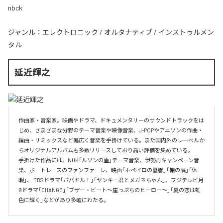
nbck
ジャンル：
エレクトロニック
/
オルタナティブ
/
インストゥルメン
タル
延近輝之
作曲家・音楽家。映画やドラマ、ドキュメンタリーのサウンドトラックをは
じめ、さまざまな分野のテーマ音楽や映像音楽、J-POPやアニソンの作曲・
編曲・リミックスなど幅広く音楽を手掛けている。また国内外のレーベルか
らオリジナルアルバムも多数リリースしており高い評価を集めている。

手掛けた作品には、NHK「ルソンの壷」テーマ音楽、伊勢丹キャンペーン音
楽、ボートレースのファンファーレ、映画「ホペイロの憂鬱」「棚の隅」「休
暇」、 TBSドラマ「パパドル！」「ヤンキー君とメガネちゃん」、フジテレビ月
9ドラマ「CHANGE」「ブザー・ビート～崖っぷちのヒーロー～」「夏の恋は虹
色に輝く」などがあり多岐にわたる。