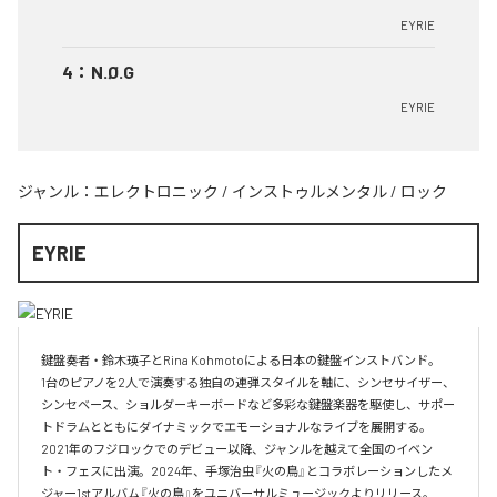
EYRIE
4
：
N.Ø.G
EYRIE
ジャンル：
エレクトロニック
/
インストゥルメンタル
/
ロック
EYRIE
鍵盤奏者・鈴木瑛子とRina Kohmotoによる日本の鍵盤インストバンド。

1台のピアノを2人で演奏する独自の連弾スタイルを軸に、シンセサイザー、
シンセベース、ショルダーキーボードなど多彩な鍵盤楽器を駆使し、サポー
トドラムとともにダイナミックでエモーショナルなライブを展開する。

2021年のフジロックでのデビュー以降、ジャンルを越えて全国のイベン
ト・フェスに出演。2024年、手塚治虫『火の鳥』とコラボレーションしたメ
ジャー1stアルバム『火の鳥』をユニバーサルミュージックよりリリース。
