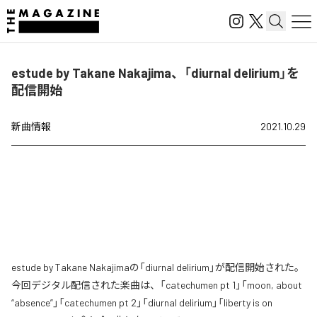
estude by Takane Nakajima、「diurnal delirium」を
配信開始
新曲情報
2021.10.29
estude by Takane Nakajimaの「diurnal delirium」が配信開始された。
今回デジタル配信された楽曲は、「catechumen pt 1」「moon, about
“absence”」「catechumen pt 2」「diurnal delirium」「liberty is on