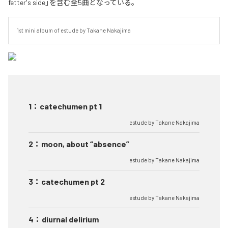
fetter's side」を含む全5曲となっている。
1st mini album of estude by Takane Nakajima
1
：
catechumen pt 1
estude by Takane Nakajima
2
：
moon, about “absence”
estude by Takane Nakajima
3
：
catechumen pt 2
estude by Takane Nakajima
4
：
diurnal delirium