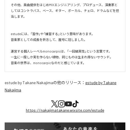
その他、楽曲提供をはじめMIXエンジニアリング、プロデュース、演奏家と
してはコントラバス、ベース、ギター、ボーカル、チェロ、ドラムなどを担
当します。

estudeには、「習作」や「練習する」という意味があります。

音楽家としての成長を祈念して、屋号に冠しました。

運営する個人レーベルmonocarpicは、「一回結実性」という言葉です。

一生に一度しか実を作らない植物、同じものは生まれ得ないサウンド。

​音楽の世界は、monocarpicなのだと感じています。
estude by Takane Nakajima
の他のリリース：
estude by Takane
Nakajima
https://nakajimatakane.wixsite.com/estude