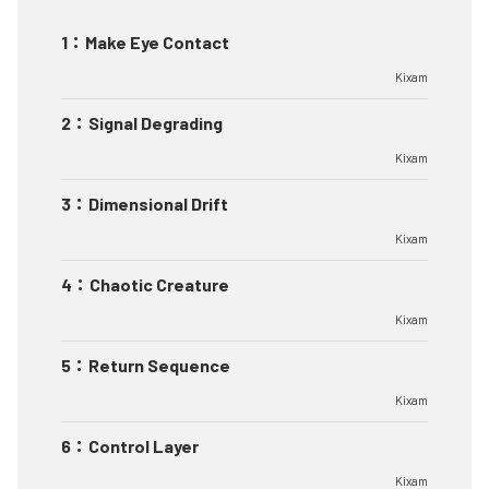
1
：
Make Eye Contact
Kixam
2
：
Signal Degrading
Kixam
3
：
Dimensional Drift
Kixam
4
：
Chaotic Creature
Kixam
5
：
Return Sequence
Kixam
6
：
Control Layer
Kixam