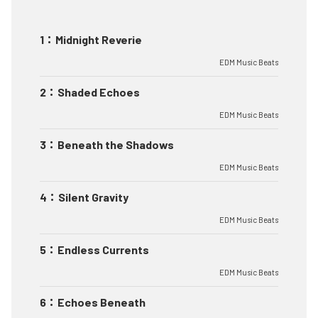
1
：
Midnight Reverie
EDM Music Beats
2
：
Shaded Echoes
EDM Music Beats
3
：
Beneath the Shadows
EDM Music Beats
4
：
Silent Gravity
EDM Music Beats
5
：
Endless Currents
EDM Music Beats
6
：
Echoes Beneath