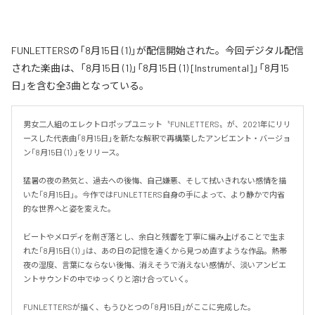
FUNLETTERSの「8月15日 (1)」が配信開始された。今回デジタル配信
された楽曲は、「8月15日 (1)」「8月15日 (1) [Instrumental]」「8月15
日」を含む全3曲となっている。
男女二人組のエレクトロポップユニット〝FUNLETTERS〟が、2021年にリリ
ースした代表曲「8月15日」を新たな解釈で再構築したアンビエント・バージョ
ン「8月15日（1）」をリリース。

猛暑の夜の熱気と、過去への後悔、自己嫌悪、そして拭いきれない感情を描
いた「8月15日」。今作ではFUNLETTERS自身の手によって、より静かで内省
的な世界へと姿を変えた。

ビートやメロディを削ぎ落とし、余白と残響を丁寧に編み上げることで生ま
れた「8月15日（1）」は、あの日の記憶を遠くから見つめ直すような作品。熱帯
夜の湿度、言葉にならない後悔、消えそうで消えない感情が、淡いアンビエ
ントサウンドの中でゆっくりと溶け合っていく。

FUNLETTERSが描く、もうひとつの「8月15日」がここに完成した。