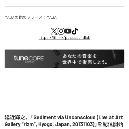
MASA
の他のリリース：
MASA
https://lit.link/pulsesoundlab
延近輝之、「Sediment via Unconscious (Live at Art
Gallery “rizm”, Hyogo, Japan, 20131103)」を配信開始