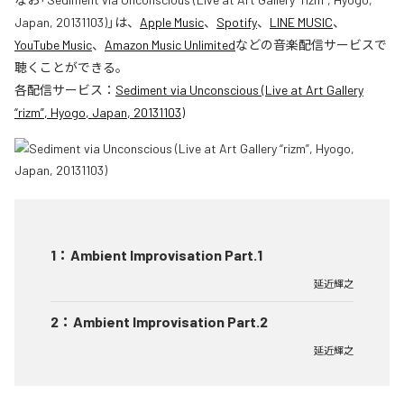
Japan, 20131103)
」は、
Apple Music
、
Spotify
、
LINE MUSIC
、
YouTube Music
、
Amazon Music Unlimited
などの音楽配信サービスで
聴くことができる。
各配信サービス：
Sediment via Unconscious (Live at Art Gallery
“rizm”, Hyogo, Japan, 20131103)
1
：
Ambient Improvisation Part.1
延近輝之
2
：
Ambient Improvisation Part.2
延近輝之