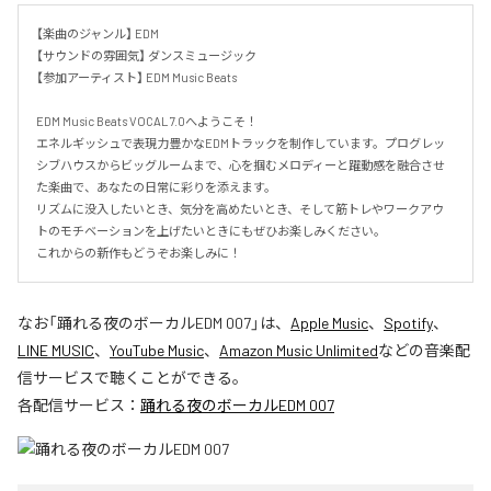
【楽曲のジャンル】 EDM

【サウンドの雰囲気】 ダンスミュージック

【参加アーティスト】 EDM Music Beats

EDM Music Beats VOCAL 7.0へようこそ！

エネルギッシュで表現力豊かなEDMトラックを制作しています。プログレッ
シブハウスからビッグルームまで、心を掴むメロディーと躍動感を融合させ
た楽曲で、あなたの日常に彩りを添えます。

リズムに没入したいとき、気分を高めたいとき、そして筋トレやワークアウ
トのモチベーションを上げたいときにもぜひお楽しみください。

これからの新作もどうぞお楽しみに！
なお「
踊れる夜のボーカルEDM 007
」は、
Apple Music
、
Spotify
、
LINE MUSIC
、
YouTube Music
、
Amazon Music Unlimited
などの音楽配
信サービスで聴くことができる。
各配信サービス：
踊れる夜のボーカルEDM 007