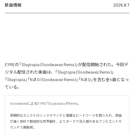
新曲情報
2026.8.7
EYRIEの「Slugtopia (Goodwavez Remix)」が配信開始された。今回デ
ジタル配信された楽曲は、「Slugtopia (Goodwavez Remix)」
「Slugtopia」「N.Ø.G (Goodwavez Remix)」「N.Ø.G」を含む全4曲となっ
ている。
GoodwavezによるEYRIE「Slugtopia」のRemix。

実験的なエレクトロニックサウンドと複雑なビートワークを取り入れ、原曲
が描く奇妙で魅惑的な世界観を、よりダークで没入感のあるアンビエントサ
ウンドで再解釈。
