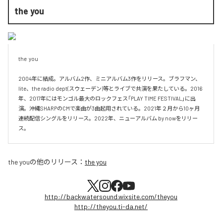
the you
the  you

2004年に結成。アルバム2作、ミニアルバム3作をリリース。ブラフマン、
lite、the radio dept(スウェーデン)等とライブで共演を果たしている。2016
年、2017年にはモンゴル最大のロックフェス「PLAY TIME FESTIVAL」に出
演。沖縄SHARPのCMで楽曲が3曲起用されている。2021年２月から10ヶ月
連続配信シングルをリリース。2022年、ニューアルバム by nowをリリー
ス。
the you
の他のリリース：
the you
http://backwatersound.wixsite.com/theyou
http://theyou.ti-da.net/