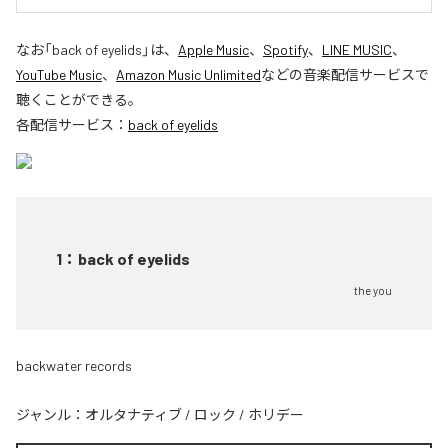
なお「
back of eyelids
」は、
Apple Music
、
Spotify
、
LINE MUSIC
、
YouTube Music
、
Amazon Music Unlimited
などの音楽配信サービスで
聴くことができる。
各配信サービス：
back of eyelids
1
：
back of eyelids
the you
backwater records
ジャンル：
オルタナティブ
/
ロック
/
ホリデー