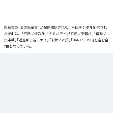
怒華雪の「夏の怒華雪」が配信開始された。今回デジタル配信され
た楽曲は、「狂熱ノ佞武多」「キミオモイ」「灼熱ノ避暑地」「偏愛ノ
笊中華」「近過ギテ視エナイ」「未解ノ氷菓」「HANKAKUSE」を含む全
7曲となっている。
なお「
夏の怒華雪
」は、
Apple Music
、
Spotify
、
LINE MUSIC
、
YouTube Music
、
Amazon Music Unlimited
などの音楽配信サービスで
聴くことができる。
各配信サービス：
夏の怒華雪
1
：
狂熱ノ佞武多