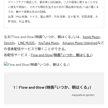
グリーフケアで再会した、蒼井翠と白石結衣。二人の容易に癒えることのな
い喪失や孤独と、 それでも明日を生きるための「再出発の地点」へ辿り着くま
での、静かで真摯な歩みの記録。

出演︓中⼭ 祐海、ナナエ、葛⼭ 陽平、⽵本 佳恵、五⼗嵐 洋、花⽥ 昌俊、⼤
町 和⽣、村上 貴弘
なお「
Flow and Glow (映画「いつか、朝はくる」)
」は、
Apple Music
、
Spotify
、
LINE MUSIC
、
YouTube Music
、
Amazon Music Unlimited
など
の音楽配信サービスで聴くことができる。
各配信サービス：
Flow and Glow (映画「いつか、朝はくる」)
1
：
Flow and Glow (映画「いつか、朝はくる」)
magcafe at garden