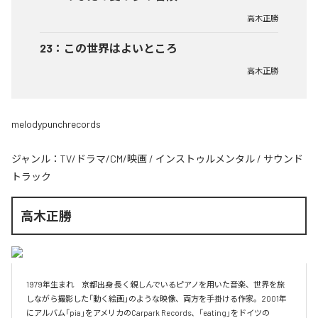
高木正勝
23
：
この世界はよいところ
高木正勝
melodypunchrecords
ジャンル：
TV/ドラマ/CM/映画
/
インストゥルメンタル
/
サウンド
トラック
高木正勝
1979年生まれ　京都出身 長く親しんでいるピアノを用いた音楽、世界を旅
しながら撮影した「動く絵画」のような映像、両方を手掛ける作家。2001年
にアルバム「pia」をアメリカのCarpark Records、「eating」をドイツの