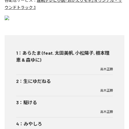
各配信サービス：
連続テレビ小説「おかえりモネ」オリジナル・サ
ウンドトラック 3
1
：
あらたま (feat. 太田美帆, 小松陽子, 根本理
恵 & 森ゆに)
高木正勝
2
：
生にゆだねる
高木正勝
3
：
駆ける
高木正勝
4
：
みやしろ