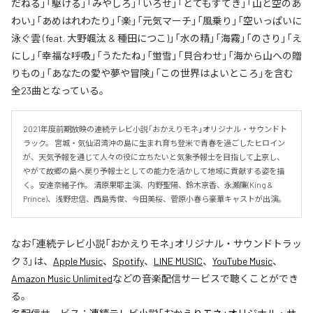
だねる」「駆ける」「みやしろ」「いろせ」「とてもすてき」「山と空のあ
わい」「あめはれわたり」「楽」「元気マーチ」「風乗り」「空いっぱいに
泳ぐ雲 (feat. 大野颯汰 & 種田につこ)」「水の精」「海霧」「のさり」「え
にし」「幸福な呼吸」「うたたね」「蛍雪」「貝合わせ」「海から山への贈
りもの」「あなたの愛や夢や冒険」「この世界はよいところ」を含む
全23曲となっている。
2021年度前期放映の連続テレビ小説「おかえりモネ」オリジナル・サウンドト
ラック。 宮城・気仙沼湾沖の島に生まれ育ち登米で青春を過ごしたヒロイン
が、天気予報を通じて人々の役に立ちたいと気象予報士を目指して上京し、
やがて故郷の島へ戻り予報士としての能力を活かして地域に貢献する姿を描
く。安達奈緒子作。 清原果耶主演、内野聖陽、鈴木京香、永瀬廉(King & 
Prince)、浅野忠信、西島秀俊、今田美桜、菅原小春ら豪華キャストが出演。
なお「
連続テレビ小説「おかえりモネ」オリジナル・サウンドトラッ
ク 3
」は、
Apple Music
、
Spotify
、
LINE MUSIC
、
YouTube Music
、
Amazon Music Unlimited
などの音楽配信サービスで聴くことができ
る。