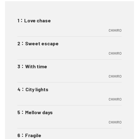
1
：
Love chase
CHIHIRO
2
：
Sweet escape
CHIHIRO
3
：
With time
CHIHIRO
4
：
City lights
CHIHIRO
5
：
Mellow days
CHIHIRO
6
：
Fragile