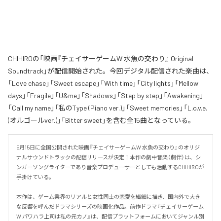
CHIHIROの「映画『チェイサーゲームW 水魚の交わり』 Original
Soundtrack」が配信開始された。今回デジタル配信された楽曲は、
「Love chase」「Sweet escape」「With time」「City lights」「Mellow
days」「Fragile」「U&me」「Shadows」「Step by step」「Awakening」
「Call my name」「私のType (Piano ver.)」「Sweet memories」「L.o.v.e.
(オルゴールver.)」「Bitter sweet」を含む全15曲となっている。
5月15日に全国公開された映画『チェイサーゲームW 水魚の交わり』のオリジ
ナルサウンドトラックの配信リリースが決定！本作の劇中音楽（劇伴）は、シ
ンガーソングライターであり音楽プロデューサーとしても活動するCHIHIROが
手掛けている。

本作は、ゲーム業界のリアルと女性同士の恋愛を繊細に描き、国内外で大き
な反響を呼んだドラマシリーズの映画化作品。前作ドラマ『チェイサーゲーム
W パワハラ上司は私の元カノ』は、配信プラットフォームにおいてジャンル別