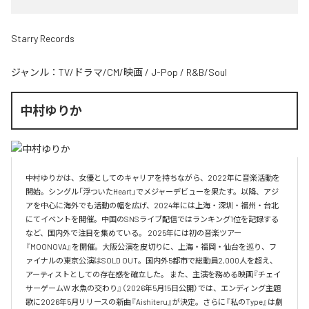
Starry Records
ジャンル：
TV/ドラマ/CM/映画
/
J-Pop
/
R&B/Soul
中村ゆりか
中村ゆりかは、女優としてのキャリアを持ちながら、2022年に音楽活動を
開始。シングル「浮ついたHeart」でメジャーデビューを果たす。以降、アジ
アを中心に海外でも活動の幅を広げ、2024年には上海・深圳・福州・台北
にてイベントを開催。中国のSNSライブ配信ではランキング1位を記録する
など、国内外で注目を集めている。 2025年には初の音楽ツアー
『MOONOVA』を開催。大阪公演を皮切りに、上海・福岡・仙台を巡り、フ
ァイナルの東京公演はSOLD OUT。国内外5都市で総動員2,000人を超え、
アーティストとしての存在感を確立した。 また、主演を務める映画『チェイ
サーゲームW 水魚の交わり』（2026年5月15日公開）では、エンディング主題
歌に2026年5月リリースの新曲『Aishiteru』が決定。さらに『私のType』は劇