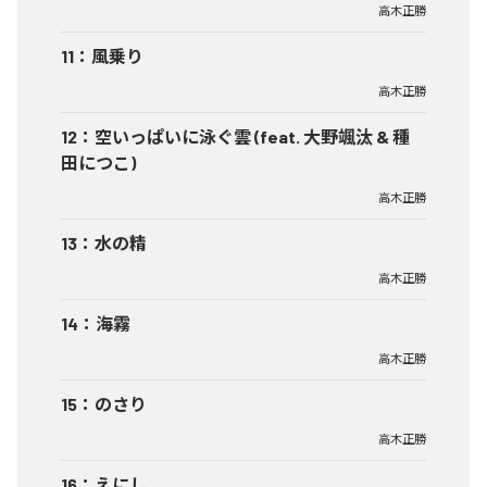
高木正勝
11
：
風乗り
高木正勝
12
：
空いっぱいに泳ぐ雲 (feat. 大野颯汰 & 種
田につこ)
高木正勝
13
：
水の精
高木正勝
14
：
海霧
高木正勝
15
：
のさり
高木正勝
16
：
えにし