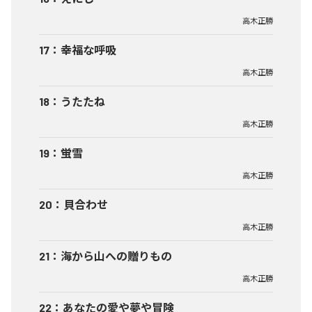
高木正勝
17
：
幸福な呼吸
高木正勝
18
：
うたたね
高木正勝
19
：
蛍雪
高木正勝
20
：
貝合わせ
高木正勝
21
：
海から山への贈りもの
高木正勝
22
：
あなたの愛や夢や冒険