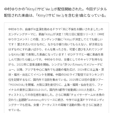
中村ゆりかの「Kitty (1サビ Ver.)」が配信開始された。今回デジタル
配信された楽曲は、「Kitty (1サビ Ver.)」を含む全1曲となっている。
中村ゆりか、自身がW主演を務めるドラマ『夫に不倫をお願いされました』の
エンディングテーマに、新曲「Kitty」が決定！7月22日に配信リリース！ 〈中村
ゆりかコメント〉 この度、エンディング曲に『Kitty』が決定してとても嬉しい
です！ 愛されたいだけなのに、なかなか振り向いてもらえない、好き同士な
はずなのにすれ違いばかり、そんな焦ったさを、可愛く遊びを入れてツンデ
レなKitty（猫）で表現した楽曲になっています！ ぜひドラマと一緒に楽曲を楽
しんで頂けたら嬉しいです。 中村ゆりかは、女優としてのキャリアを持ちな
がら、2022年に音楽活動を開始。シングル「浮ついたHeart」でメジャーデビ
ュー。以降、アジアを中心に海外でも活動の幅を広げ、2024年には上海・深
圳・福州・台北にてイベントを開催。中国のSNSライブ配信ではランキング1
位を記録するなど、国内外で注目を集めている。2025年には初の音楽ツアー
『MOONOVA』を開催。大阪公演を皮切りに、上海・福岡・仙台を巡り、ファ
イナルの東京公演はSOLD OUT。国内外5都市で総動員2,000人を超え、アー
ティストとしての存在感を確立した。さらに映画『チェイサーゲームW 水魚の
交わり』主題歌「Aishiteru」のリリースに続き、今作では主演ドラマのエンディ
ングテーマも担当。女優・アーティストの両軸で活動の勢いをさらに加速さ
せている。