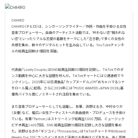
CHIHIRO

CHIHIRO（チヒロ）は、シンガーソングライター／作詞・作曲を手掛ける女性
音楽プロデューサー。自身のアーティスト活動では、“叶わない恋”“報われな
い恋”といったリアルな恋愛の葛藤をテーマにした「泣き歌」で多くの女性の
共感を集め、数々のデジタルヒットを生み出している。YouTubeチャンネ
ルの総再生回数は1億回を突破。

代表曲『Lovely Couple』はSNS総再生回数30億回を記録し、TikTokでのダ
ンス動画を中心に大きな話題を呼んだ。TikTokチャートには12週連続でラ
ンクインし、2025年には日清食品「カップヌードル」CM「めちゃハマるシナ
モロール篇」に起用。さらに2026年には「MUSIC AWARDS JAPAN 2026」最
優秀バイラル賞にノミネートされ注目を集めている。

また音楽プロデューサーとしても活躍し、有華、浜野はるき、中村ゆりか
（女優）など、幅広い女性アーティストへの楽曲提供・プロデュースを手掛け
ている。有華『Partner』はストリーミング総再生7,000 万回、ミュージック
ビデオ再生1,400万回、SNS 総再生回数15億回を記録し大きな話題を集め
た。浜野はるきの『ギジコイ』『Princess GaL』はTikTokチャートやBillboard 
Weekly Top 20にランクインするなど手掛ける楽曲はバズを生み、高く評価