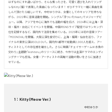
はずなのにすれ違いばかり、そんな焦ったさを、可愛く遊びを入れてツンデ
レなKitty（猫）で表現した楽曲になっています！ ぜひドラマと一緒に楽曲を楽
しんで頂けたら嬉しいです。 中村ゆりかは、女優としてのキャリアを持ちな
がら、2022年に音楽活動を開始。シングル「浮ついたHeart」でメジャーデビ
ュー。以降、アジアを中心に海外でも活動の幅を広げ、2024年には上海・深
圳・福州・台北にてイベントを開催。中国のSNSライブ配信ではランキング1
位を記録するなど、国内外で注目を集めている。2025年には初の音楽ツアー
『MOONOVA』を開催。大阪公演を皮切りに、上海・福岡・仙台を巡り、ファ
イナルの東京公演はSOLD OUT。国内外5都市で総動員2,000人を超え、アー
ティストとしての存在感を確立した。さらに映画『チェイサーゲームW 水魚の
交わり』主題歌「Aishiteru」のリリースに続き、今作では主演ドラマのエンディ
ングテーマも担当。女優・アーティストの両軸で活動の勢いをさらに加速さ
せている。
1
：
Kitty (Meow Ver.)
中村ゆりか