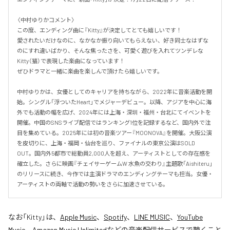
〈中村ゆりかコメント〉

この度、エンディング曲に『Kitty』が決定してとても嬉しいです！

愛されたいだけなのに、なかなか振り向いてもらえない、好き同士なはずな
のにすれ違いばかり、そんな焦ったさを、可愛く遊びを入れてツンデレな
Kitty（猫）で表現した楽曲になっています！

ぜひドラマと一緒に楽曲を楽しんで頂けたら嬉しいです。

中村ゆりかは、女優としてのキャリアを持ちながら、2022年に音楽活動を開
始。シングル「浮ついたHeart」でメジャーデビュー。以降、アジアを中心に海
外でも活動の幅を広げ、2024年には上海・深圳・福州・台北にてイベントを
開催。中国のSNSライブ配信ではランキング1位を記録するなど、国内外で注
目を集めている。2025年には初の音楽ツアー『MOONOVA』を開催。大阪公演
を皮切りに、上海・福岡・仙台を巡り、ファイナルの東京公演はSOLD 
OUT。国内外5都市で総動員2,000人を超え、アーティストとしての存在感を
確立した。さらに映画『チェイサーゲームW 水魚の交わり』主題歌「Aishiteru」
のリリースに続き、今作では主演ドラマのエンディングテーマも担当。女優・
アーティストの両軸で活動の勢いをさらに加速させている。
なお「
Kitty
」は、
Apple Music
、
Spotify
、
LINE MUSIC
、
YouTube
Music
、
Amazon Music Unlimited
などの音楽配信サービスで聴くこと