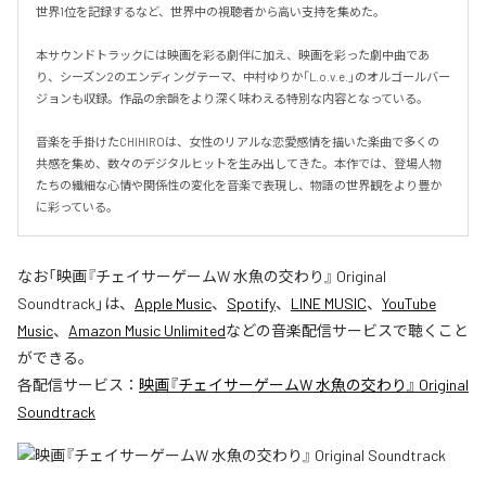
世界1位を記録するなど、世界中の視聴者から高い支持を集めた。

本サウンドトラックには映画を彩る劇伴に加え、映画を彩った劇中曲であ
り、シーズン2のエンディングテーマ、中村ゆりか「L.o.v.e.」のオルゴールバー
ジョンも収録。作品の余韻をより深く味わえる特別な内容となっている。

音楽を手掛けたCHIHIROは、女性のリアルな恋愛感情を描いた楽曲で多くの
共感を集め、数々のデジタルヒットを生み出してきた。本作では、登場人物
たちの繊細な心情や関係性の変化を音楽で表現し、物語の世界観をより豊か
に彩っている。
なお「
映画『チェイサーゲームW 水魚の交わり』 Original
Soundtrack
」は、
Apple Music
、
Spotify
、
LINE MUSIC
、
YouTube
Music
、
Amazon Music Unlimited
などの音楽配信サービスで聴くこと
ができる。
各配信サービス：
映画『チェイサーゲームW 水魚の交わり』 Original
Soundtrack