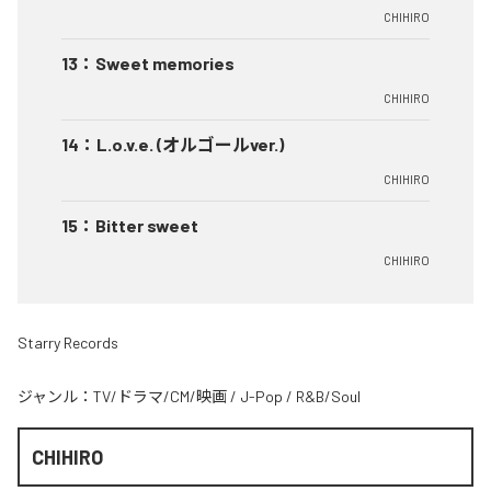
CHIHIRO
13
：
Sweet memories
CHIHIRO
14
：
L.o.v.e. (オルゴールver.)
CHIHIRO
15
：
Bitter sweet
CHIHIRO
Starry Records
ジャンル：
TV/ドラマ/CM/映画
/
J-Pop
/
R&B/Soul
CHIHIRO