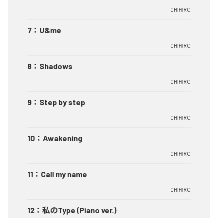
CHIHIRO
7
：
U&me
CHIHIRO
8
：
Shadows
CHIHIRO
9
：
Step by step
CHIHIRO
10
：
Awakening
CHIHIRO
11
：
Call my name
CHIHIRO
12
：
私のType (Piano ver.)