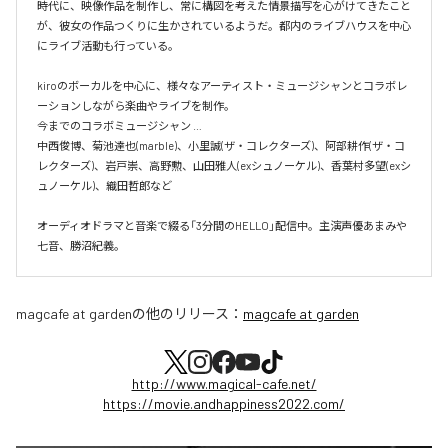
時代に、映像作品を制作し、常に構図を考えた情景描写を心がけてきたこと
が、彼女の作品つくりに生かされているようだ。都内のライブハウスを中心
にライブ活動も行っている。

kiroのボーカルを中心に、様々なアーティスト・ミュージシャンとコラボレ
ーションしながら楽曲やライブを制作。

今までのコラボミュージシャン …

中西俊博、菊池達也(marble)、小里誠(ザ・コレクターズ)、阿部耕作(ザ・コ
レクターズ)、岩戸崇、高野勲、山田雅人(exシュノーケル)、香葉村多望(exシ
ュノーケル)、織田哲郎など

オーディオドラマと音楽で綴る「3分間のHELLO」配信中。主演声優あまみや
七音、勝沼紀義。
magcafe at garden
の他のリリース：
magcafe at garden
http://www.magical-cafe.net/
https://movie.andhappiness2022.com/