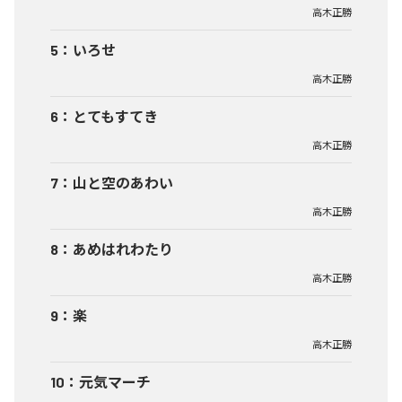
高木正勝
5
：
いろせ
高木正勝
6
：
とてもすてき
高木正勝
7
：
山と空のあわい
高木正勝
8
：
あめはれわたり
高木正勝
9
：
楽
高木正勝
10
：
元気マーチ