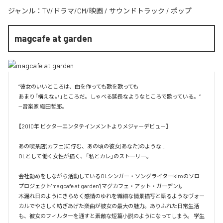
ジャンル：
TV/ドラマ/CM/映画
/
サウンドトラック
/
ポップ
magcafe at garden
“彼女のいいところは、​曲を作っても歌を歌っても​

あまり「構えない」ところだ。​しゃべる延長なようなところで歌っている。”​

—音楽家 織田哲郎​。

【2010年 ビクターエンタテインメントよりメジャーデビュー】

あの喫茶店(カフェ)に佇む、あの頃の彼女(あなた)のような…

OLとして働く女性が描く、「私とカレ」のストーリー。

会社勤めをしながら活動しているOLシンガー・ソングライターkiroのソロ
プロジェクト"magcafe at garden"(マグカフェ・アット・ガーデン)。

木漏れ日のようにきらめく感情のゆれを繊細な情景描写と語るようなヴォー
カルでやさしく紡ぎあげた楽曲が彼女の最大の魅力。ありふれた日常生活
も、彼女のフィルターを通すと素敵な短篇小説のようになってしまう。 学生