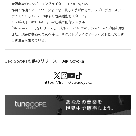
大阪出身のシンガーソングライター、Ueki Soyoka。

作詞・作曲・アートワークまでを一貫して手がけるセルフプロデュースアー
ティストとして、2018年より音楽活動をスタート。

2024年1月には“Ueki Soyoka”名義で配信シングル

「Slow morning」をリリースし、大阪・BIGCATでのワンマンライブも成功さ
せた。現在は拠点を東京へ移し、ネクストブレイクアーティストとしてます
ます注目を集めている。
Ueki Soyoka
の他のリリース：
Ueki Soyoka
https://lit.link/uekisoyoka