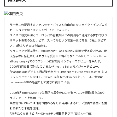
唯一無二の浸透するファルセットボイスと自由自在なフェイク・インプロビ
ゼーションで魅了するシンガー/アーティスト。

スイスと親交が深くヨーロッパの管弦楽団との共演等で活躍する世界的クラ
リネット奏者の父と、ピアニストの母という音楽一家に育ち、3歳よりピア
ノ、4歳よりチェロを始める。

クラシックを学ぶ傍ら、90's RockやBlack musicに影響を受け歌い始め、音
大在学中に各社からスカウトを受け1999年「あなたとふたりで～Be with me 
all day long～」でクラブシーンに鮮烈なインディーズデビューを果たす。

2000年1月19日「耳もとにいるよ~Ring the Bells」でメジャーデビュー、
「Masquerade」「そして目が覚めたら~3Little Nights~/Happy Ever After」とス
マッシュヒットを飛ばし、1st Album「Eternal Voice」をリリース。黄金期
Japanese-R&Bの名盤として愛され続けている。

2009年「Bitter Sweet」では配信で異例のロングセールスを記録(着うたRク
ラブチャート上半期１位)。

楽曲制作においては作詞作曲のみならず自身によるピアノ演奏や編曲にも携
わり新たな才能を発揮。

「泣きたくなるけど」「My Style」(テレ朝日系ドラマ「交渉人～THE 