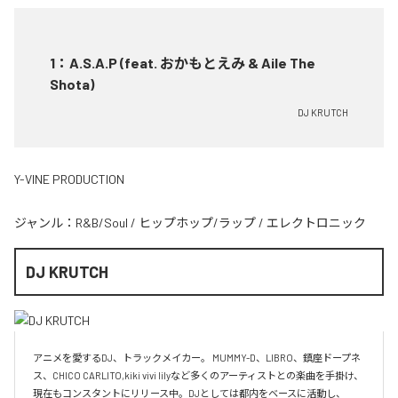
1
：
A.S.A.P (feat. おかもとえみ & Aile The
Shota)
DJ KRUTCH
Y-VINE PRODUCTION
ジャンル：
R&B/Soul
/
ヒップホップ/ラップ
/
エレクトロニック
DJ KRUTCH
アニメを愛するDJ、トラックメイカー。 MUMMY-D、LIBRO、鎮座ドープネ
ス、CHICO CARLITO,kiki vivi lilyなど多くのアーティストとの楽曲を手掛け、
現在もコンスタントにリリース中。DJとしては都内をベースに活動し、