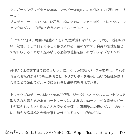
シンガーソングライターAKIRA、ラッパーKingoによる初のコラボ楽曲をリリ
ース！

プロデューサーはSPENSRを迎え、メロウでローファイなビートにソウル・フ
ァンクのグルーヴが溶け合うネオソウル・ナンバー。

「Flat Soda」は、時間の経過とともに刺激が薄れながらも、その先に残る味わ
い・記憶、そして目まぐるしく移り変わる日常のなかで、自身の感性を信じ
て枠に収まることなく進み続ける姿勢や葛藤を描いたポジティブなナンバ
ー。

AKIRAによる文学性のあるリリックに、Kingoの鋭いバースが交差し、それぞ
れ異なる視点から「今を生きること」のリアリティを表現。互いの個性が溶け
合うことで楽曲のグルーヴに奥行きと躍動感を与えている。

トラックプロデュースはSPENSRが担当。ジャズやネオソウルのエッセンスを
取り入れた温かみのあるコードワークに、心地よいローファイな質感のビー
トが懐かしくもあり洗練された空気感を演出。耳馴染みの良いグルーヴの中
に、静かな高揚感と余韻を宿したサウンドスケープが広がる。
なお「
Flat Soda (feat. SPENSR)
」は、
Apple Music
、
Spotify
、
LINE