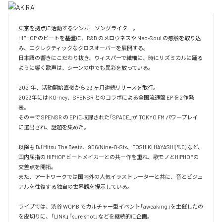
東京を拠点に活動するシンガーソングライター。

HIPHOP のビートを基盤に、R&B のメロウネスや Neo-Soul の感触を取り込
み、エクレクティックなクロスオーバーを展開する。

日本語の響きにこだわり抜き、ウィスパーで繊細に、時にリズミカルに踊る
ように響く歌声は、シーンの中でも異彩を放っている。

2021年、活動開始直後から 23 ヶ月連続リリースを敢行。

2023年には KO-ney、SPENSR とのコラボによる全国流通盤 EP を2作発
表。

その中で SPENSR の EP に収録された「SPACE」が TOKYO FM パワープレイ 
に選出され、話題を集めた。

以降も DJ Mitsu The Beats、906/Nine-O-Six、TOSHIKI HAYASHI(%C) など、
国内屈指の HIPHOP ビートメイカーとの共ー作を重ね、歌モノとHIPHOPの
交差点を開拓。

また、アートワークでは国内外の人気イラストレーターと共に、音とビジュ
アルを往復する独自の世界観を提示している。

ライブでは、渋谷 WOMB でカルチャー型イベント「aweaking」を主催したの
を皮切りに、「LINK」「sure shot」などを継続的に企画。
