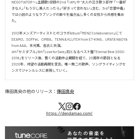
NEGOTIATOR～」主題歌) 収録の2nd 「I AM」や ”大人の泣き歌３部作” 「一番好
きな人」「もう少し美人だったら」「好きって言わない」含む、3rd「恋愛中毒」
では小説のようなラブソングの数々を描き出し多くの女性から共感を集め
た。

2012年メンズアーティストとのコラボAlbum「MENZ Collaboration」にて
SEAMO、SOFFet、CIMBA、TENN & KLUTCH from ET-KING、URATA NAOYA 
from AAA、末光篤、各氏と共演。

4th「セミダブル」5th「Love for Sale」初となるベスト盤「Eternal Best 2000-
2018」をリリース後、暫くの活動休止期間を経て、20周年の節目となる
2020年、待望の活動再開を宣言。唯一無二の歌声、ソングライティングセ
ンスでジャンルレスに表現していく。
傳田真央
の他のリリース：
傳田真央
https://dendamao.com/