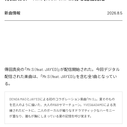
新曲情報
2026.8.5
傳田真央の「Mr.S (feat. JAY'ED)」が配信開始された。今回デジタル
配信された楽曲は、「Mr.S (feat. JAY'ED)」を含む全1曲となってい
る。
DENDA MAOとJAY’EDによる初のコラボレーション楽曲「Mr.S」。夏そのもの
を恋人のように描いた、大人のR&Bサマーチューン。YVES&ADAMSによる洗
練されたビートに、二人のボーカルが織りなすドラマティックなハーモニー
が重なり、誰もが胸にしまっている夏の記憶を呼び覚ます。