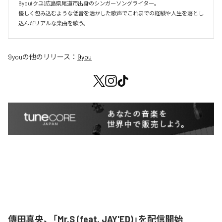
9you(クユ)広島県尾道市出身のシンガーソングライター。

優しく包み込むような低音を活かした歌声でこれまでの経験や人生を落とし
込んだリアルな楽曲を歌う。
9you
の他のリリース：
9you
傳田真央、「Mr.S (feat. JAY'ED)」を配信開始