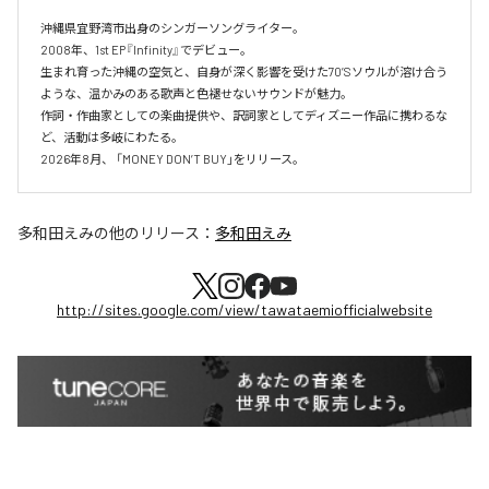
沖縄県宜野湾市出身のシンガーソングライター。

2008年、1st EP『Infinity』でデビュー。

生まれ育った沖縄の空気と、自身が深く影響を受けた70’Sソウルが溶け合う
ような、温かみのある歌声と色褪せないサウンドが魅力。

作詞・作曲家としての楽曲提供や、訳詞家としてディズニー作品に携わるな
ど、活動は多岐にわたる。

2026年8月、 「MONEY DON’T BUY」をリリース。
多和田えみ
の他のリリース：
多和田えみ
http://sites.google.com/view/tawataemiofficialwebsite