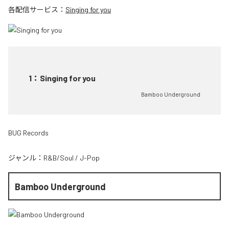
各配信サービス：
Singing for you
1
：
Singing for you
Bamboo Underground
BUG Records
ジャンル：
R&B/Soul
/
J-Pop
Bamboo Underground