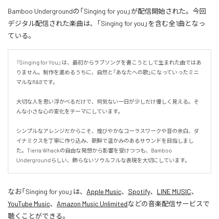
Bamboo Undergroundの「Singing for you」が配信開始された。今回
デジタル配信された楽曲は、「Singing for you」を含む全1曲となっ
ている。
『Singing for You』は、最初からラブソングを書こうとして生まれた曲ではあ
りません。制作を進めるうちに、自然と「あなたへの歌」になっていったミニ
マルなR&Bです。

大切な人を思い浮かべるだけで、何気ない一日が少しだけ優しく見える。そ
んな小さな心の変化をテーマにしています。

シンプルなアレンジだからこそ、煌びやかなコーラスワークや音の余白、ダ
イナミクスを丁寧に作り込み、新鮮で温かみのあるサウンドを目指しまし
た。Tierra Whackの自由な発想から影響を受けつつも、Bamboo 
Undergroundらしい、飾らないソウルフルな表現を大切にしています。
なお「
Singing for you
」は、
Apple Music
、
Spotify
、
LINE MUSIC
、
YouTube Music
、
Amazon Music Unlimited
などの音楽配信サービスで
聴くことができる。