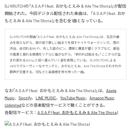
DJ KRUTCHの「A.S.A.P (feat. おかもとえみ & Aile The Shota)」が配信
開始された。今回デジタル配信された楽曲は、「A.S.A.P (feat. おか
もとえみ & Aile The Shota)」を含む全1曲となっている。
DJ KRUTCHの新曲「A.S.A.P feat. おかもとえみ, Aile The Shota」は、失恋の痛
みを抱えながら、夜の街で新しい始まりを探すナイトウォークソング。 雨の
渋谷、途切れるWi-Fi、外した店のピン、煙草と爆音が響くクラブなど、都会
の風景と揺れる感情をリアルに描きながら、「終われば始まる」「ここからが生
まれ変わるstory」と前へ進んでいく姿を表現している。 DJ KRUTCHによる
UKGでグルーヴィーなサウンドと、おかもとえみ、Aile The Shotaそれぞれの
歌声が交差する、切なさと高揚感を併せ持った一曲。
なお「
A.S.A.P (feat. おかもとえみ & Aile The Shota)
」は、
Apple
Music
、
Spotify
、
LINE MUSIC
、
YouTube Music
、
Amazon Music
Unlimited
などの音楽配信サービスで聴くことができる。
各配信サービス：
A.S.A.P (feat. おかもとえみ & Aile The Shota)