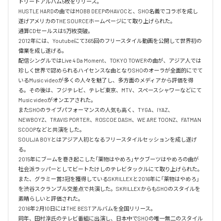
トリートアルバム5枚をリリース。

HUSTLE HARDの曲ではMOBB DEEPのHAVOCと、SHO名義でコラボを成し
遂げアメリカのTHE SOURCEホームページにて取り上げられた。

通算CDセールスは5万枚突破。

2012年には、Youtubeにて365回のフリースタイル動画を公開して世界初の
偉業を成し遂げる。

配信シングルではLive 4 Da Moment、TOKYO TOWERの曲が、アジア人では
珍しく世界で認められるハイセンスな曲となりSHOのオーラが全面的にでて
いるMusic videoが多くの人々を魅了し、多方面のメディアから評価を得
る。その後は、フジテレビ、テレビ東京、MTV、スペースシャワーなどにて
Music videoがオンエアされた。

またSHOのライブパフォーマンスの人気も高く、TYGA、IYAZ、
NEWBOYZ、TRAVIS PORTER、ROSCOE DASH、WE ARE TOONZ、FATMAN 
SCOOPなどと共演をした。

SOULJA BOYとはアジア人初となるフリースタイルセッションを成し遂げ
る。

2015年にブームを巻き起こした「薬物はやめろ」ヤクブーツはやめろの曲が
社会派ラッパーとしてビートたけしのテレビタックルにて取り上げられた。

また、グラミー賞3冠を獲得しているSKRILLEXと2016年に「薬物はやめろ」
を渋谷スクランブル交差点で共演した。SKRILLEXからもSHOのスタイルを
素晴らしいと評価された。

2016年2月10日にはTHE BESTアルバムを全国リリース。

同年、田村淳氏のテレビ番組に出演し、日本中でSHOの唯一無二のスタイル