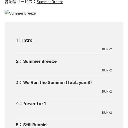
各配信サービス：
Summer Breeze
1
：
Intro
BUNx2
2
：
Summer Breeze
BUNx2
3
：
We Run the Summer (feat. yum8)
BUNx2
4
：
4ever for 1
BUNx2
5
：
Still Runnin'