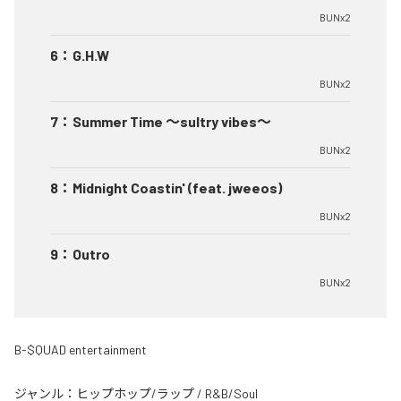
BUNx2
6
：
G.H.W
BUNx2
7
：
Summer Time 〜sultry vibes〜
BUNx2
8
：
Midnight Coastin' (feat. jweeos)
BUNx2
9
：
Outro
BUNx2
B-$QUAD entertainment
ジャンル：
ヒップホップ/ラップ
/
R&B/Soul