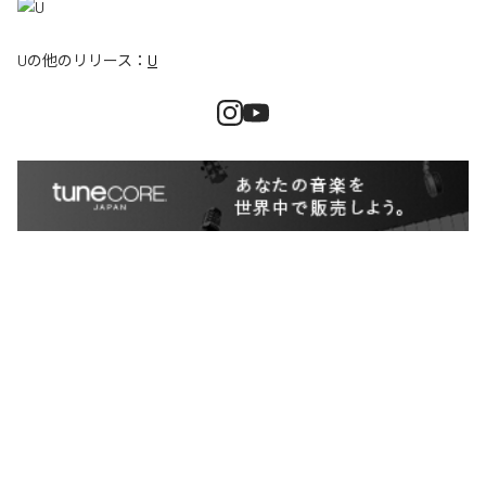
U
の他のリリース：
U