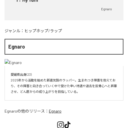
Egnaro
ジャンル：
ヒップホップ/ラップ
Egnaro
愛媛県出身(23)　

2025年から活動を始めた新進気鋭のラッパー。生まれつき障害を抱えてお
り、その障害と向き合っていく中で受けた辛い待遇や過去を反骨心へと昇華
させ、どん底からの成り上がりを目指している。
Egnaro
の他のリリース：
Egnaro