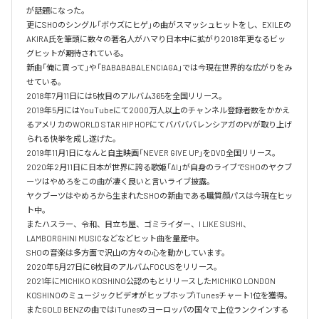
が話題になった。

更にSHOのシングル「ボウズにヒゲ」の曲がスマッシュヒットをし、EXILEの
AKIRA氏を筆頭に数々の著名人がハマり日本中に拡がり2018年更なるビッ
グヒットが期待されている。

新曲「俺に買って」や「BABABABALENCIAGA」では今現在世界的な広がりをみ
せている。

2018年7月11日には5枚目のアルバム365を全国リリース。

2019年5月にはYouTubeにて2000万人以上のチャンネル登録者数をかかえ
るアメリカのWORLD STAR HIP HOPにてババババレンシアガのPVが取り上げ
られる快挙を成し遂げた。

2019年11月1日になんと自主映画「NEVER GIVE UP」をDVD全国リリース。

2020年2月11日に日本が世界に誇る歌姫「AI」が自身のライブでSHOのヤクブ
ーツはやめろをこの曲が凄く良いと言いライブ披露。

ヤクブーツはやめろから生まれたSHOの新曲である職質顔パスは今現在ヒッ
ト中。

またハスラー、令和、目立ち屋、ゴミライダー、I LIKE SUSHI、
LAMBORGHINI MUSICなどなどヒット曲を量産中。

SHOの音楽は多方面で沢山の方々の心を動かしています。

2020年5月27日に6枚目のアルバムFOCUSをリリース。

2021年にMICHIKO KOSHINO公認のもとリリースしたMICHIKO LONDON 
KOSHINOのミュージックビデオがヒップホップiTunesチャート1位を獲得。

またGOLD BENZの曲ではiTunesのヨーロッパの国々で上位ランクインする