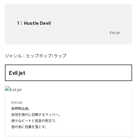
1
：
Hustle Devil
Evil jet
ジャンル：
ヒップホップ/ラップ
Evil jet
Evil Jet

長野県出身。

妖怪を現代に召喚するラッパー。

様々なビートと低音の呪文で、

夜の街に怪異を落とす。