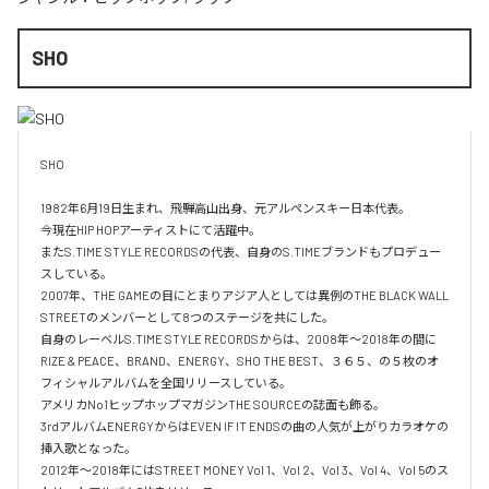
SHO
SHO 

1982年6月19日生まれ、飛騨高山出身、元アルペンスキー日本代表。

今現在HIP HOPアーティストにて活躍中。

またS.TIME STYLE RECORDSの代表、自身のS.TIMEブランドもプロデュー
スしている。

2007年、THE GAMEの目にとまりアジア人としては異例のTHE BLACK WALL 
STREETのメンバーとして8つのステージを共にした。

自身のレーベルS.TIME STYLE RECORDSからは、2008年〜2018年の間に
RIZE & PEACE、BRAND、ENERGY、SHO THE BEST、３６５、の５枚のオ
フィシャルアルバムを全国リリースしている。

アメリカNo1ヒップホップマガジンTHE SOURCEの誌面も飾る。

3rdアルバムENERGYからはEVEN IF IT ENDSの曲の人気が上がりカラオケの
挿入歌となった。

2012年〜2018年にはSTREET MONEY Vol 1、Vol 2、Vol 3、Vol 4、Vol 5のス