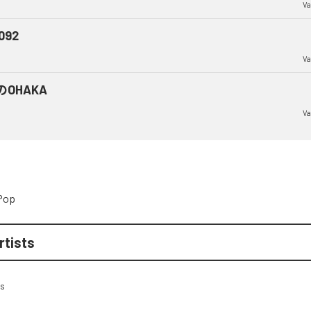
Va
l092
Va
のOHAKA
Va
Pop
rtists