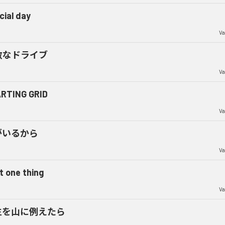
cial day
Va
敵なドライブ
Va
RTING GRID
Va
がいるから
Va
t one thing
Va
生を山に例えたら