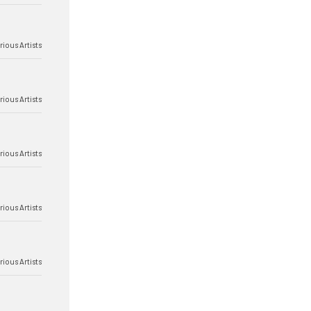
rious Artists
rious Artists
rious Artists
rious Artists
rious Artists