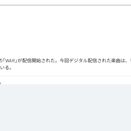
Joonの「WAR」が配信開始された。今回デジタル配信された楽曲は、
ている。
せ
は、
Apple Music
、
Spotify
、
LINE MUSIC
、
YouTube Music
、
Amazon 
の音楽配信サービスで聴くことができる。
ス：
WAR