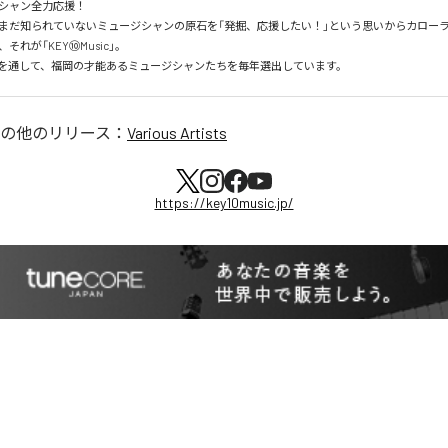
ャン全力応援！

まだ知られていないミュージシャンの原石を「発掘、応援したい！」という思いからカロー
れが「KEY⑩Music」。

を通して、福岡の才能あるミュージシャンたちを毎年選出しています。
の他のリリース：
Various Artists
https://key10music.jp/