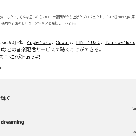
気にしたい」 そんな思いからカローラ福岡が立ち上げたプロジェクト、「KEY⑩Music」の第
、福岡の才能あるミュージシャンを発掘しています。
sic #3
」は、
Apple Music
、
Spotify
、
LINE MUSIC
、
YouTube Music
d
などの音楽配信サービスで聴くことができる。
ス：
KEY⑩Music #3
く輝く
Va
 dreaming
Va