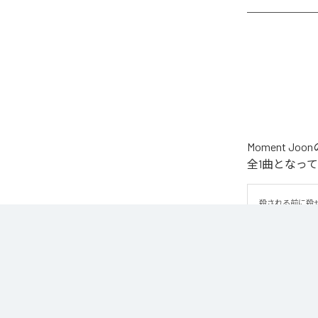
Moment 
全1曲となっ
殺される前に殺
なお「
WAR
」
Unlimited
など
各配信サービ