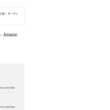
３弾！ オーディ
、
Amazon
rious Artists
rious Artists