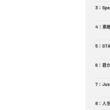
3
：
Spe
4
：
素
5
：
STA
6
：
君
7
：
Jus
8
：
人