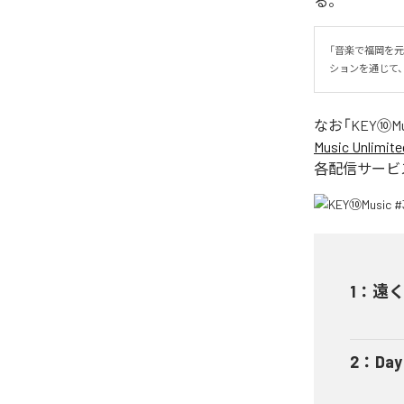
る。
「音楽で福岡を元
ションを通じて
なお「
KEY⑩Mu
Music Unlimite
各配信サービ
1
：
遠
2
：
Day