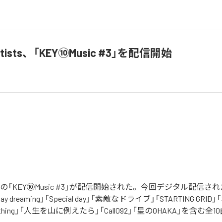
 Artists、「KEY⑩Music #3」を配信開始
Artistsの「KEY⑩Music #3」が配信開始された。今回デジタル配信
 dreaming」「Special day」「素敵なドライブ」「STARTING GRI
ne thing」「人生を山に例えたら」「Call092」「星のOHAKA」を含む