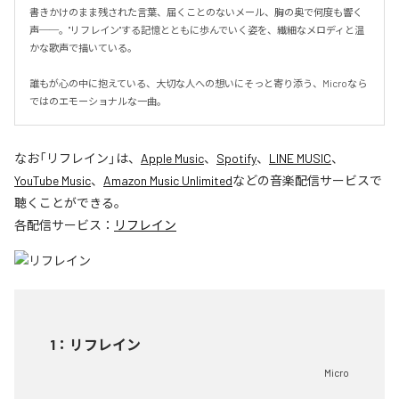
書きかけのまま残された言葉、届くことのないメール、胸の奥で何度も響く
声──。"リフレイン"する記憶とともに歩んでいく姿を、繊細なメロディと温
かな歌声で描いている。

誰もが心の中に抱えている、大切な人への想いにそっと寄り添う、Microなら
ではのエモーショナルな一曲。
なお「
リフレイン
」は、
Apple Music
、
Spotify
、
LINE MUSIC
、
YouTube Music
、
Amazon Music Unlimited
などの音楽配信サービスで
聴くことができる。
各配信サービス：
リフレイン
1
：
リフレイン
Micro