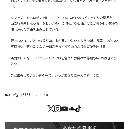
1na（イナ）は、夢と現実のあいだに漂うような世界を音楽で描くアーティス
ト。

キャッチーなメロディを軸に、Hip-Hop、Alt-Popなどジャンルの境界を自
由に行き来しながら、かわいさの中に切なさや孤独、どこか懐かしい感情を
閉じ込めた楽曲を生み出している。

眠れない夜、ひとりの帰り道、まだ夢の中にいるような朝。言葉にできない
気持ちや、忘れたくない一瞬にそっと寄り添うような音楽を届ける。

楽曲だけでなく、ビジュアルやSNSを含めた独自の世界観も1naの表現のひ
とつ。

まだ出会っていない音の中で、いつかあなたに会えますように。
1na
の他のリリース：
1na