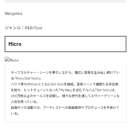
Wergshire
ジャンル：
R&B/Soul
Micro
サーフカルチャー・シーンを牽引しながら、幅広い音楽を生み出し続けてい
る「Micro (Def Tech)」

ハワイ育ちのShenとともにDef Techを結成。音楽シーンで確固たる存在感
を放ち、ヒットチューンとなった「My Way」を含むアルバム「Def Tech」は、
280万枚以上のセールスを記録し、様々な世代を通してエヴァーグリーンな
人気を誇っている。

自身のソロ活動では、アーティストへの楽曲提供やプロデュースを手掛けて
いる。