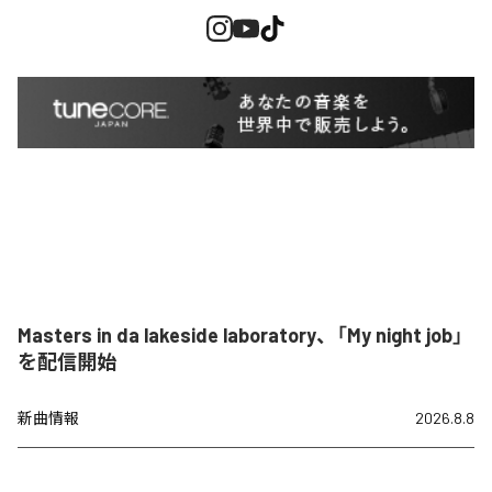
Masters in da lakeside laboratory、「My night job」
を配信開始
新曲情報
2026.8.8