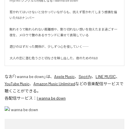
rhyz mii シングル10作目となる”I wanna be down”

惹かれてはいけないと分かっていながらも、抗えず惹かれてしまう感情を描
いたR&Bナンバー

触れそうで触れられない距離感や、割り切れない想いを抱えたまま過ごす一
夜を、メロウで艶のあるサウンドに乗せて表現している

遊びのはずだった関係が、少しずつ心を侵していく――

大人の恋に潜む危うさと切なさを映し出した、夜のためのR&B
なお「
I wanna be down
」は、
Apple Music
、
Spotify
、
LINE MUSIC
、
YouTube Music
、
Amazon Music Unlimited
などの音楽配信サービスで
聴くことができる。
各配信サービス：
I wanna be down