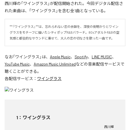
西川輝の「ワイングラス」が配信開始された。今回デジタル配信さ
れた楽曲は、「ワイングラス」を含む全1曲となっている。
**『ワイングラス』**は、忘れられない恋の余韻を、深夜の街明かりとワイン
グラスをモチーフに描いたシティポップR&Bバラード。80sアダルトR&Bの空
気感と都会的なサウンドに乗せて、大人の恋の切なさを歌った一曲です。
なお「
ワイングラス
」は、
Apple Music
、
Spotify
、
LINE MUSIC
、
YouTube Music
、
Amazon Music Unlimited
などの音楽配信サービスで
聴くことができる。
各配信サービス：
ワイングラス
1
：
ワイングラス
西川輝