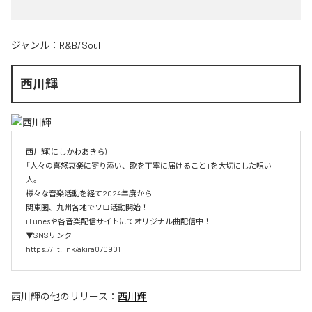
ジャンル：
R&B/Soul
西川輝
西川輝(にしかわあきら)

「人々の喜怒哀楽に寄り添い、歌を丁寧に届けること」を大切にした唄い
人。

様々な音楽活動を経て2024年度から

関東圏、九州各地でソロ活動開始！

iTunesや各音楽配信サイトにてオリジナル曲配信中！

▼SNSリンク

https://lit.link/akira070901
西川輝
の他のリリース：
西川輝