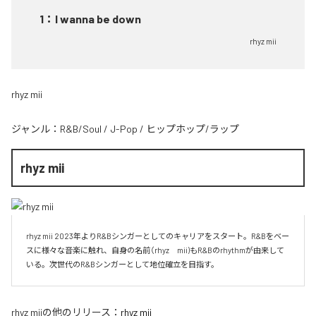
1
：
I wanna be down
rhyz mii
rhyz mii
ジャンル：
R&B/Soul
/
J-Pop
/
ヒップホップ/ラップ
rhyz mii
rhyz mii 2023年よりR&Bシンガーとしてのキャリアをスタート。R&Bをベー
スに様々な音楽に触れ、自身の名前（rhyz　mii)もR&Bのrhythmが由来して
いる。次世代のR&Bシンガーとして地位確立を目指す。
rhyz mii
の他のリリース：
rhyz mii