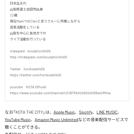
日本生まれ

山梨県富士吉田市出身

22歳

現在MjakiTHEClanと言うクルーに所属しながら

音楽活動をしている

山梨を中心に各地方での

ライブ活動を行っている

instagram    koutahori0405

http://Instagram.com/koutahori0405

Twitter     horikota0405

https://twitter.com/horikota0405

youtube　KOTA Official 

https://www.youtube.com/channel/UCI6TRkH2k5VSzH38wIOMlhw
なお「
KOTA THE CITY
」は、
Apple Music
、
Spotify
、
LINE MUSIC
、
YouTube Music
、
Amazon Music Unlimited
などの音楽配信サービスで
聴くことができる。