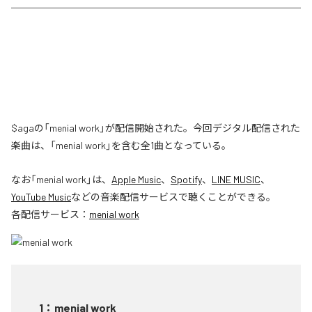
$agaの「menial work」が配信開始された。今回デジタル配信された
楽曲は、「menial work」を含む全1曲となっている。
なお「
menial work
」は、
Apple Music
、
Spotify
、
LINE MUSIC
、
YouTube Music
などの音楽配信サービスで聴くことができる。
各配信サービス：
menial work
1
：
menial work