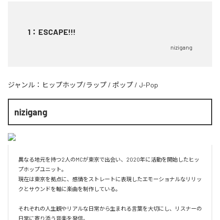
1
：
ESCAPE!!!
nizigang
ジャンル：
ヒップホップ/ラップ
/
ポップ
/
J-Pop
nizigang
異なる地元を持つ2人のMCが東京で出会い、2020年に活動を開始したヒッ
プホップユニット。

現在は東京を拠点に、感情をストレートに表現したエモーショナルなリリッ
クとサウンドを軸に楽曲を制作している。

それぞれの人生観やリアルな日常から生まれる言葉を大切にし、リスナーの
日常に寄り添う音楽を発信。
