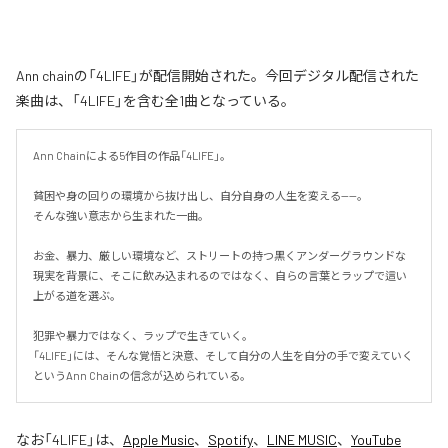
Ann chainの「4LIFE」が配信開始された。今回デジタル配信された
楽曲は、「4LIFE」を含む全1曲となっている。
Ann Chainによる5作目の作品「4LIFE」。

貧困や身の回りの環境から抜け出し、自分自身の人生を変える——。

そんな強い意志から生まれた一曲。

お金、暴力、厳しい環境など、ストリートの持つ黒くアンダーグラウンドな
現実を背景に、そこに飲み込まれるのではなく、自らの言葉とラップで這い
上がる道を選ぶ。

犯罪や暴力ではなく、ラップで生きていく。

「4LIFE」には、そんな覚悟と決意、そして自分の人生を自分の手で変えていく
というAnn Chainの信念が込められている。
なお「
4LIFE
」は、
Apple Music
、
Spotify
、
LINE MUSIC
、
YouTube