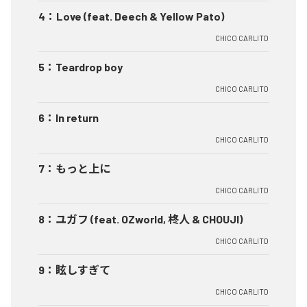
4
：
Love (feat. Deech & Yellow Pato)
CHICO CARLITO
5
：
Teardrop boy
CHICO CARLITO
6
：
In return
CHICO CARLITO
7
：
もっと上に
CHICO CARLITO
8
：
ユガフ (feat. OZworld, 柊人 & CHOUJI)
CHICO CARLITO
9
：
眩しすぎて
CHICO CARLITO