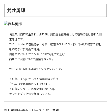
武井勇輝
埼玉県川口市で生まれ、少年期は川口連合総隊長として喧嘩に明け暮れた日
常を過ごす。

THE outsiderで看板選手となり、雑誌[SOUL JAPAN]など多数の雑誌で表紙
を飾るなど多方面で活躍。

自身のアパレルブランド「CORVO」を立ち上げ

西川口と渋谷109-2で店舗を構えた。

2016.7月に 自伝的小説「ジャパヤン」を出す。

その後、Singerとしても活躍の場を広げ

「to you」で爆発的ヒットを飛ばし

その後にリリースされた曲もhip-hop

ランキングで上位を獲得している。
武井勇輝
の他のリリース：
武井勇輝