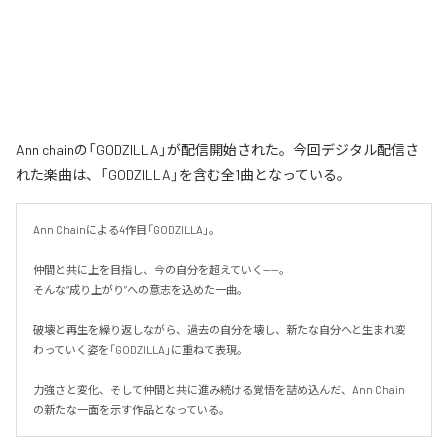
Ann chainの「GODZILLA」が配信開始された。今回デジタル配信さ
れた楽曲は、「GODZILLA」を含む全1曲となっている。
Ann Chainによる4作目「GODZILLA」。

仲間と共に上を目指し、今の自分を超えていく——。

そんな“成り上がり”への意志を込めた一曲。

破壊と再生を繰り返しながら、過去の自分を壊し、新たな自分へと生まれ変
わっていく姿を「GODZILLA」に重ねて表現。

力強さと変化、そして仲間と共に進み続ける覚悟を詰め込んだ、Ann Chain
の新たな一面を示す作品となっている。