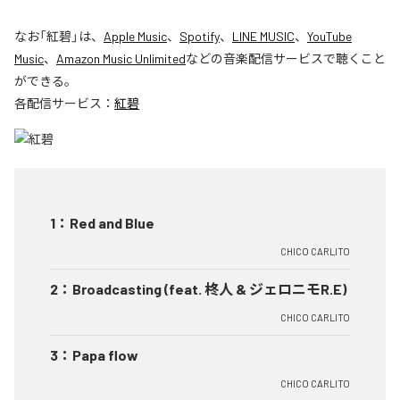
なお「
紅碧
」は、
Apple Music
、
Spotify
、
LINE MUSIC
、
YouTube
Music
、
Amazon Music Unlimited
などの音楽配信サービスで聴くこと
ができる。
各配信サービス：
紅碧
1
：
Red and Blue
CHICO CARLITO
2
：
Broadcasting (feat. 柊人 & ジェロニモR.E)
CHICO CARLITO
3
：
Papa flow
CHICO CARLITO