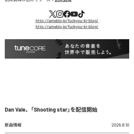
http://ameblo.jp/fuckyou-ki-blog/
http://ameblo.jp/fuckyou-ki-blog/
Dan Vale、「Shooting star」を配信開始
新曲情報
2026.8.10